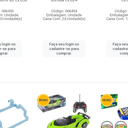
80ml so cx:030
sortida cx:024
cx:
: 006453
Código: 006454
Código:
m: Unidade
Embalagem: Unidade
Embalagem
30 Unidade(s)
Caixa Com: 24 Unidade(s)
Caixa Com: 1
 login ou
Faça seu login ou
Faça seu
e-se para
cadastre-se para
cadastre
prar.
comprar.
comp