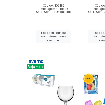
:240
Código: 106486
Código
: 275814
Embalagem: Unidade
Embalage
m: Unidade
Caixa Com: 24 Unidade(s)
Caixa Com: 
240 Unidade(s)
Faça seu login ou
Faça seu
u login ou
cadastre-se para
cadastr
e-se para
comprar.
com
prar.
Inverno
Veja mais