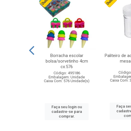
stico n.4 12cm
Borracha escolar
Paliteiro de a
bolsa/sorvetinho 4cm
mesa 
cx:576
: 940550
Código
Código: 495186
m: Unidade
Embalage
Embalagem: Unidade
24 Unidade(s)
Caixa Com: 
Caixa Com: 576 Unidade(s)
u login ou
Faça seu
Faça seu login ou
e-se para
cadastr
cadastre-se para
prar.
com
comprar.