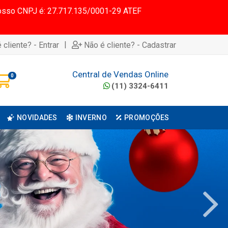
 Nosso CNPJ é: 27.717.135/0001-29 ATEF
|
 cliente? - Entrar
Não é cliente? - Cadastrar
Central de Vendas Online
0
(11) 3324-6411
NOVIDADES
INVERNO
PROMOÇÕES