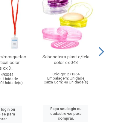
 c/mosquetao
Saboneteira plast c/tela
Prato plas
tical color
color cx:048
colorido
 cx:3...
Código: 271364
Código:
 490044
Embalagem: Unidade
Embalagem
: Unidade
Caixa Com: 48 Unidade(s)
Caixa Com: 4
60 Unidade(s)
Faça seu login ou
Faça seu 
 login ou
cadastre-se para
cadastre
-se para
comprar.
comp
rar.