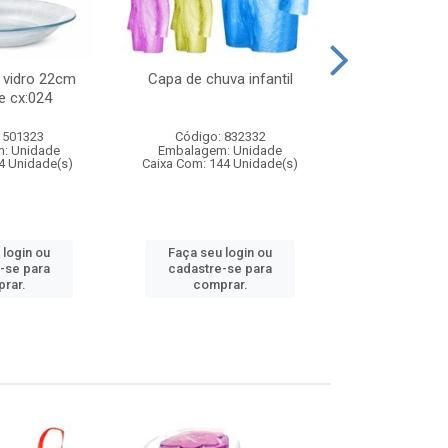
 vidro 22cm
Capa de chuva infantil
Jg prato fun
e cx:024
diam
 501323
Código: 832332
Código:
: Unidade
Embalagem: Unidade
Embalagem
4 Unidade(s)
Caixa Com: 144 Unidade(s)
Caixa Com: 6
 login ou
Faça seu login ou
Faça seu 
-se para
cadastre-se para
cadastre
rar.
comprar.
comp