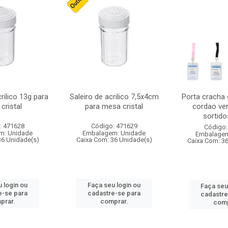
crilico 13g para
Saleiro de acrilico 7,5x4cm
Porta cracha
cristal
para mesa cristal
cordao ver
sortidos
: 471628
Código: 471629
Código:
m: Unidade
Embalagem: Unidade
Embalagem
36 Unidade(s)
Caixa Com: 36 Unidade(s)
Caixa Com: 3
 login ou
Faça seu login ou
Faça seu
e-se para
cadastre-se para
cadastre
prar.
comprar.
comp