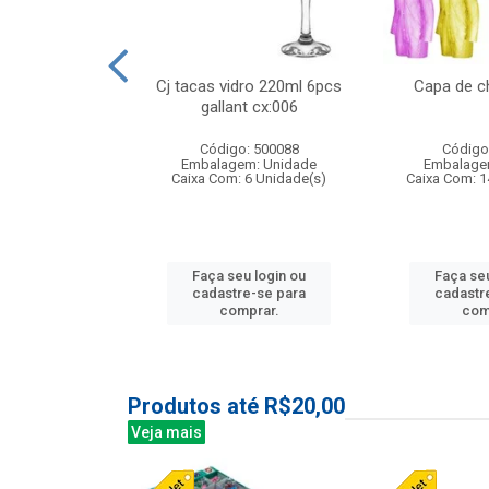
 vidro 23,5cm
Cj tacas vidro 220ml 6pcs
Capa de c
etala cx:024
gallant cx:006
: 503788
Código: 500088
Código
m: Unidade
Embalagem: Unidade
Embalage
24 Unidade(s)
Caixa Com: 6 Unidade(s)
Caixa Com: 1
u login ou
Faça seu login ou
Faça seu
e-se para
cadastre-se para
cadastr
prar.
comprar.
com
Produtos até R$20,00
Veja mais