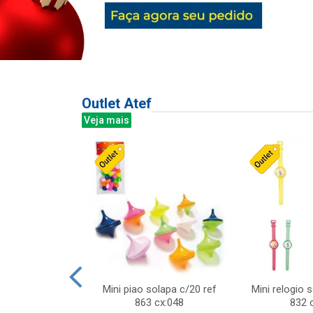
Outlet Atef
Veja mais
last c/div
Mini piao solapa c/20 ref
Mini relogio 
m ursinhos sor
863 cx:048
832 