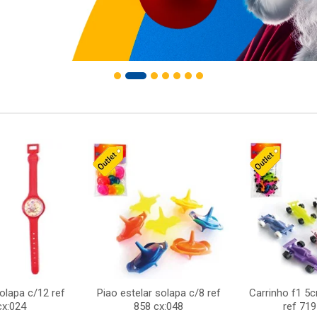
solapa c/12 ref
Piao estelar solapa c/8 ref
Carrinho f1 5
cx:024
858 cx:048
ref 719