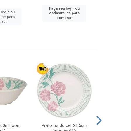
Faça seu login ou
Faça seu 
 login ou
cadastre-se para
cadastre
-se para
comprar.
comp
rar.
 500ml loom
Prato fundo cer 21,5cm
Prato raso c