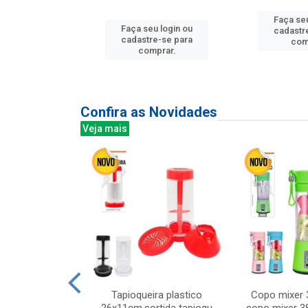
Faça seu
Faça seu login ou
u login ou
cadastr
cadastre-se para
e-se para
com
comprar.
prar.
Confira as Novidades
Veja mais
mesa cer 18cm
Tapioqueira plastico
Copo mixer 