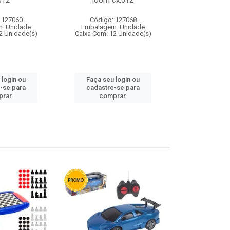
012
loom cx:012
cx:
 127060
Código: 127068
Código:
: Unidade
Embalagem: Unidade
Embalagem
2 Unidade(s)
Caixa Com: 12 Unidade(s)
Caixa Com: 1
 login ou
Faça seu login ou
Faça seu 
-se para
cadastre-se para
cadastre
rar.
comprar.
comp