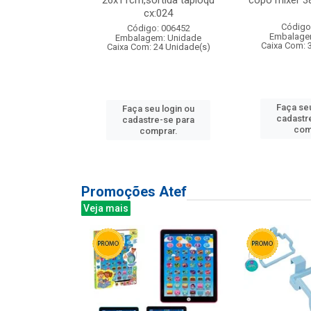
s cx:012
26x11cm,sortida tapioqu
copo mixer 3
cx:024
: 135177
Código
Código: 006452
m: Unidade
Embalage
Embalagem: Unidade
12 Unidade(s)
Caixa Com: 
Caixa Com: 24 Unidade(s)
u login ou
Faça seu
Faça seu login ou
e-se para
cadastr
cadastre-se para
prar.
com
comprar.
Promoções Atef
Veja mais