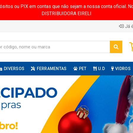
pósitos ou PIX em contas que não sejam a nossa conta oficial.
DISTRIBUIDORA EIRELI
Já é
DIVERSOS
FERRAMENTAS
PET
U.D
VIDROS