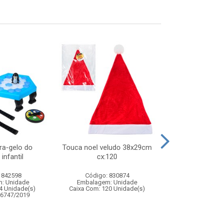
ra-gelo do
Touca noel veludo 38x29cm
Pilha comum 
infantil
cx:120
caixa re
 842598
Código: 830874
Código:
: Unidade
Embalagem: Unidade
Embalagem
4 Unidade(s)
Caixa Com: 120 Unidade(s)
Caixa Com: 2
06747/2019