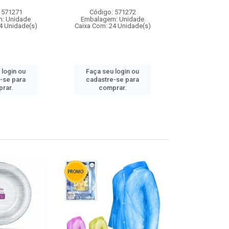
 571271
Código: 571272
Código:
: Unidade
Embalagem: Unidade
Embalagem
4 Unidade(s)
Caixa Com: 24 Unidade(s)
Caixa Com: 4
 login ou
Faça seu login ou
Faça seu 
-se para
cadastre-se para
cadastre
rar.
comprar.
comp