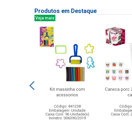
Produtos em Destaque
Veja mais
controle remoto
Kit massinha com
Caneca porc 
o esportivo que
acessorios
ca
ra...
Código: 841238
Código
: 833368
Embalagem: Unidade
Embalage
m: Unidade
Caixa Com: 96 Unidade(s)
Caixa Com: 
12 Unidade(s)
Inmetro: 006390/2019
004862/2021