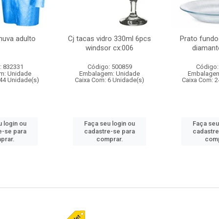
huva adulto
Cj tacas vidro 330ml 6pcs
Prato fundo
windsor cx:006
diamant
: 832331
Código: 500859
Código:
m: Unidade
Embalagem: Unidade
Embalagem
44 Unidade(s)
Caixa Com: 6 Unidade(s)
Caixa Com: 2
 login ou
Faça seu login ou
Faça seu
e-se para
cadastre-se para
cadastre
prar.
comprar.
comp