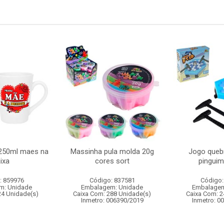
250ml maes na
Massinha pula molda 20g
Jogo queb
ixa
cores sort
pinguim 
: 859976
Código: 837581
Código:
m: Unidade
Embalagem: Unidade
Embalagem
24 Unidade(s)
Caixa Com: 288 Unidade(s)
Caixa Com: 2
Inmetro: 006390/2019
Inmetro: 0