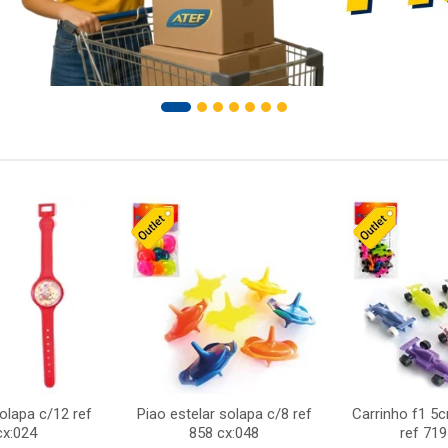
solapa c/12 ref
Piao estelar solapa c/8 ref
Carrinho f1 5
cx:024
858 cx:048
ref 719