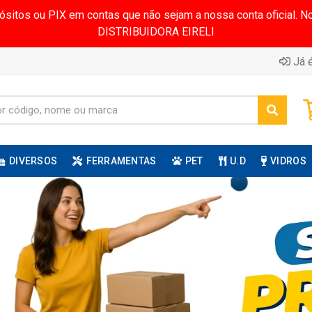
pósitos ou PIX em contas que não sejam a nossa conta oficial.
DISTRIBUIDORA EIRELI
Já é
DIVERSOS
FERRAMENTAS
PET
U.D
VIDROS