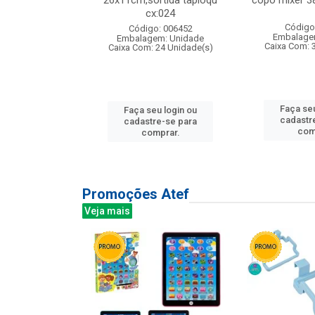
s cx:012
26x11cm,sortida tapioqu
copo mixer 3
cx:024
: 135177
Código
Código: 006452
m: Unidade
Embalage
Embalagem: Unidade
12 Unidade(s)
Caixa Com: 
Caixa Com: 24 Unidade(s)
u login ou
Faça seu
Faça seu login ou
e-se para
cadastr
cadastre-se para
prar.
com
comprar.
Promoções Atef
Veja mais