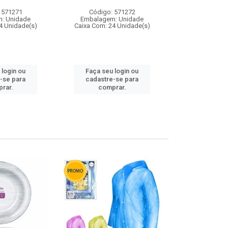
 571271
Código: 571272
Código:
: Unidade
Embalagem: Unidade
Embalagem
4 Unidade(s)
Caixa Com: 24 Unidade(s)
Caixa Com: 4
 login ou
Faça seu login ou
Faça seu 
-se para
cadastre-se para
cadastre
rar.
comprar.
comp