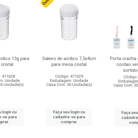
crilico 13g para
Saleiro de acrilico 7,5x4cm
Porta cracha
cristal
para mesa cristal
cordao ver
sortidos
: 471628
Código: 471629
Código:
m: Unidade
Embalagem: Unidade
Embalagem
36 Unidade(s)
Caixa Com: 36 Unidade(s)
Caixa Com: 3
 login ou
Faça seu login ou
Faça seu
e-se para
cadastre-se para
cadastre
prar.
comprar.
comp