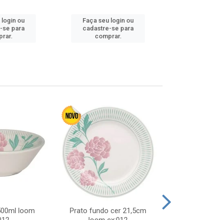
 login ou
Faça seu login ou
Faça seu 
-se para
cadastre-se para
cadastre
rar.
comprar.
comp
 500ml loom
Prato fundo cer 21,5cm
Prato raso c