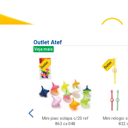
Outlet Atef
Veja mais
last c/div
Mini piao solapa c/20 ref
Mini relogio 
m ursinhos sor
863 cx:048
832 