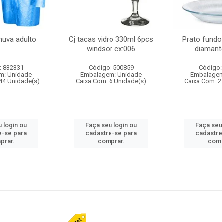
huva adulto
Cj tacas vidro 330ml 6pcs
Prato fundo
windsor cx:006
diamant
: 832331
Código: 500859
Código:
m: Unidade
Embalagem: Unidade
Embalagem
44 Unidade(s)
Caixa Com: 6 Unidade(s)
Caixa Com: 2
 login ou
Faça seu login ou
Faça seu
e-se para
cadastre-se para
cadastre
prar.
comprar.
comp