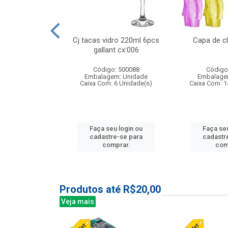
 vidro 23,5cm
Cj tacas vidro 220ml 6pcs
Capa de c
etala cx:024
gallant cx:006
: 503788
Código: 500088
Código
m: Unidade
Embalagem: Unidade
Embalage
24 Unidade(s)
Caixa Com: 6 Unidade(s)
Caixa Com: 1
u login ou
Faça seu login ou
Faça seu
e-se para
cadastre-se para
cadastr
prar.
comprar.
com
Produtos até R$20,00
Veja mais