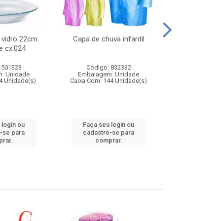
 vidro 22cm
Capa de chuva infantil
Jg prato fun
e cx:024
diam
 501323
Código: 832332
Código:
: Unidade
Embalagem: Unidade
Embalagem
4 Unidade(s)
Caixa Com: 144 Unidade(s)
Caixa Com: 6
 login ou
Faça seu login ou
Faça seu 
-se para
cadastre-se para
cadastre
rar.
comprar.
comp