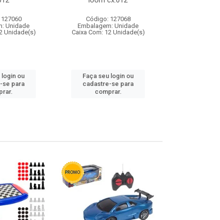
012
loom cx:012
cx:
 127060
Código: 127068
Código:
: Unidade
Embalagem: Unidade
Embalagem
2 Unidade(s)
Caixa Com: 12 Unidade(s)
Caixa Com: 1
 login ou
Faça seu login ou
Faça seu 
-se para
cadastre-se para
cadastre
rar.
comprar.
comp