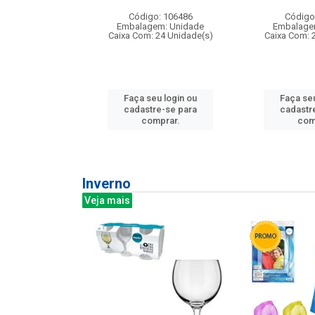
:240
Código: 106486
Código
: 275814
Embalagem: Unidade
Embalage
m: Unidade
Caixa Com: 24 Unidade(s)
Caixa Com: 
240 Unidade(s)
Faça seu login ou
Faça seu
u login ou
cadastre-se para
cadastr
e-se para
comprar.
com
prar.
Inverno
Veja mais