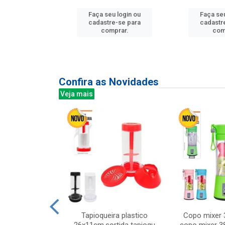
u login ou
Faça seu login ou
Faça seu
e-se para
cadastre-se para
cadastr
prar.
comprar.
com
Confira as Novidades
Veja mais
mesa cer 18cm
Tapioqueira plastico
Copo mixer 