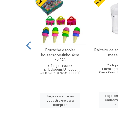
stico n.4 12cm
Borracha escolar
Paliteiro de a
bolsa/sorvetinho 4cm
mesa 
cx:576
: 940550
Código
Código: 495186
m: Unidade
Embalage
Embalagem: Unidade
24 Unidade(s)
Caixa Com: 
Caixa Com: 576 Unidade(s)
u login ou
Faça seu
Faça seu login ou
e-se para
cadastr
cadastre-se para
prar.
com
comprar.