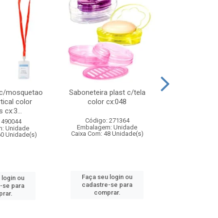
 c/mosquetao
Saboneteira plast c/tela
Prato plas
tical color
color cx:048
colorido
 cx:3...
Código: 271364
Código:
 490044
Embalagem: Unidade
Embalagem
: Unidade
Caixa Com: 48 Unidade(s)
Caixa Com: 4
60 Unidade(s)
Faça seu login ou
Faça seu 
 login ou
cadastre-se para
cadastre
-se para
comprar.
comp
rar.