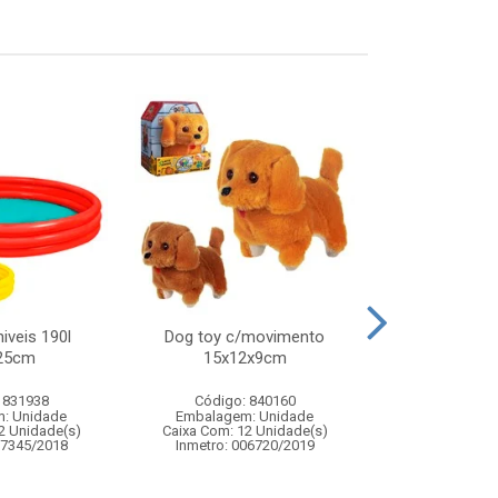
niveis 190l
Dog toy c/movimento
Carrinho de co
25cm
15x12x9cm
2 em 1: carro 
vira
 831938
Código: 840160
Código:
: Unidade
Embalagem: Unidade
Embalagem
2 Unidade(s)
Caixa Com: 12 Unidade(s)
Caixa Com: 1
07345/2018
Inmetro: 006720/2019
Inmetro: 0