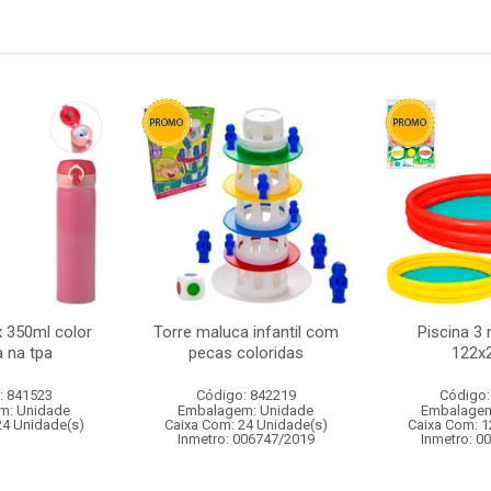
x 350ml color
Torre maluca infantil com
Piscina 3 
a na tpa
pecas coloridas
122x
: 841523
Código: 842219
Código:
m: Unidade
Embalagem: Unidade
Embalagem
24 Unidade(s)
Caixa Com: 24 Unidade(s)
Caixa Com: 1
Inmetro: 006747/2019
Inmetro: 0