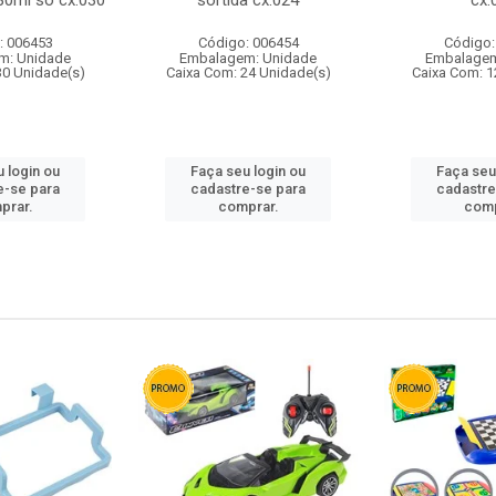
80ml so cx:030
sortida cx:024
cx:
: 006453
Código: 006454
Código:
m: Unidade
Embalagem: Unidade
Embalagem
30 Unidade(s)
Caixa Com: 24 Unidade(s)
Caixa Com: 1
 login ou
Faça seu login ou
Faça seu
e-se para
cadastre-se para
cadastre
prar.
comprar.
comp