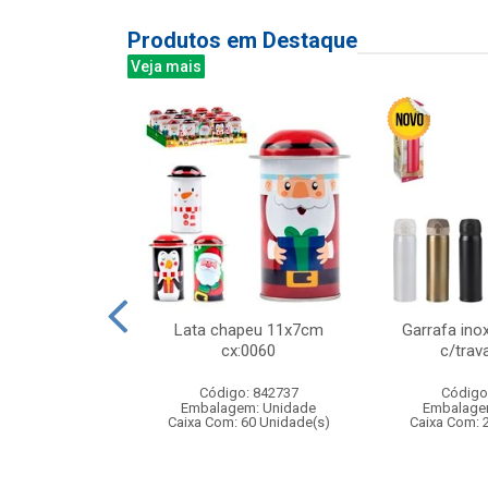
Produtos em Destaque
Veja mais
ink bali 340ml
Lata chapeu 11x7cm
Garrafa ino
6pcs
cx:0060
c/trav
: 838879
Código: 842737
Código
m: Unidade
Embalagem: Unidade
Embalage
 8 Unidade(s)
Caixa Com: 60 Unidade(s)
Caixa Com: 