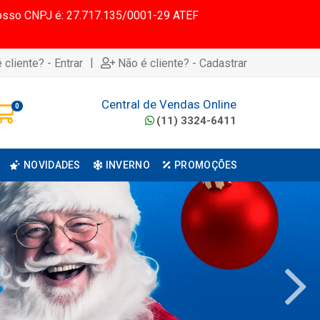
 Nosso CNPJ é: 27.717.135/0001-29 ATEF
|
 cliente? - Entrar
Não é cliente? - Cadastrar
Central de Vendas Online
0
(11) 3324-6411
NOVIDADES
INVERNO
PROMOÇÕES