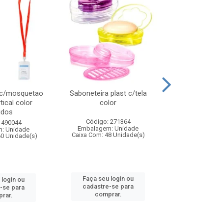
 c/mosquetao
Saboneteira plast c/tela
Prato plas
tical color
color
colo
idos
Código: 271364
Código:
 490044
Embalagem: Unidade
Embalagem
: Unidade
Caixa Com: 48 Unidade(s)
Caixa Com: 4
60 Unidade(s)
Faça seu login ou
Faça seu 
 login ou
cadastre-se para
cadastre
-se para
comprar.
comp
rar.