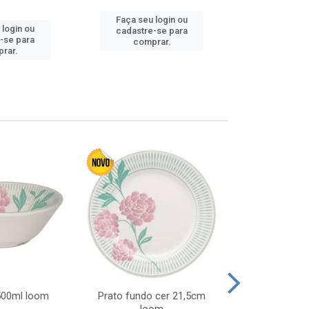
Faça seu login ou
 login ou
Faça seu 
cadastre-se para
-se para
cadastre
comprar.
rar.
comp
 500ml loom
Prato fundo cer 21,5cm
Prato raso c