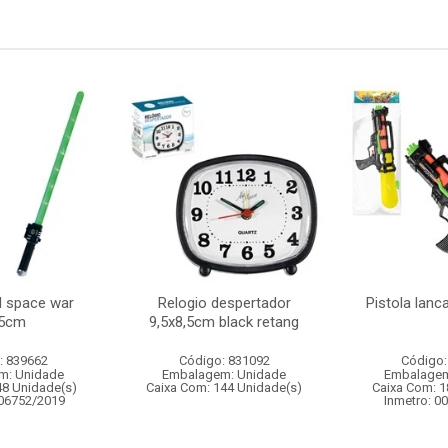
d space war
Relogio despertador
Pistola lan
,5cm
9,5x8,5cm black retang
: 839662
Código: 831092
Código:
m: Unidade
Embalagem: Unidade
Embalagem
48 Unidade(s)
Caixa Com: 144 Unidade(s)
Caixa Com: 1
006752/2019
Inmetro: 0