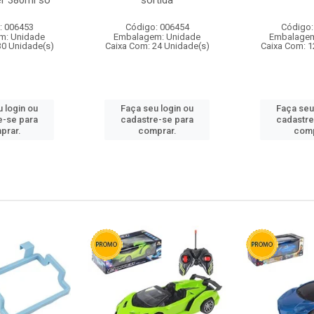
r 380ml so
sortida
: 006453
Código: 006454
Código:
m: Unidade
Embalagem: Unidade
Embalagem
30 Unidade(s)
Caixa Com: 24 Unidade(s)
Caixa Com: 1
 login ou
Faça seu login ou
Faça seu
e-se para
cadastre-se para
cadastre
prar.
comprar.
comp