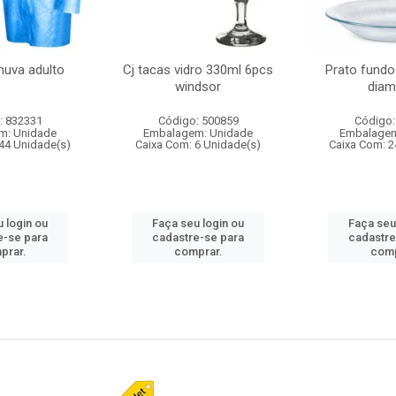
huva adulto
Cj tacas vidro 330ml 6pcs
Prato fundo
windsor
diam
: 832331
Código: 500859
Código:
m: Unidade
Embalagem: Unidade
Embalagem
44 Unidade(s)
Caixa Com: 6 Unidade(s)
Caixa Com: 2
 login ou
Faça seu login ou
Faça seu
e-se para
cadastre-se para
cadastre
prar.
comprar.
comp