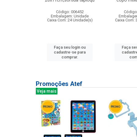
irios
26x11cm,sortida tapioqu
copo mixe
: 135177
Código: 006452
Código
m: Unidade
Embalagem: Unidade
Embalage
12 Unidade(s)
Caixa Com: 24 Unidade(s)
Caixa Com: 
u login ou
Faça seu login ou
Faça seu
e-se para
cadastre-se para
cadastr
prar.
comprar.
com
Promoções Atef
Veja mais