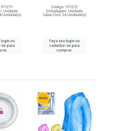
 571271
Código: 571272
Código:
: Unidade
Embalagem: Unidade
Embalagem
4 Unidade(s)
Caixa Com: 24 Unidade(s)
Caixa Com: 4
 login ou
Faça seu login ou
Faça seu 
-se para
cadastre-se para
cadastre
rar.
comprar.
comp