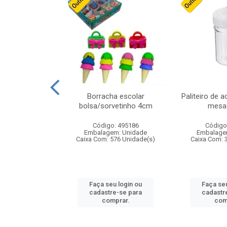
stico n.4 12cm
Borracha escolar
Paliteiro de a
bolsa/sorvetinho 4cm
mesa 
: 940550
Código: 495186
Código
m: Unidade
Embalagem: Unidade
Embalage
24 Unidade(s)
Caixa Com: 576 Unidade(s)
Caixa Com: 
u login ou
Faça seu login ou
Faça seu
e-se para
cadastre-se para
cadastr
prar.
comprar.
com