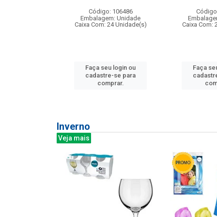
: 275814
Código: 106486
Código
m: Unidade
Embalagem: Unidade
Embalage
240 Unidade(s)
Caixa Com: 24 Unidade(s)
Caixa Com: 
u login ou
Faça seu login ou
Faça seu
e-se para
cadastre-se para
cadastr
prar.
comprar.
com
Inverno
Veja mais