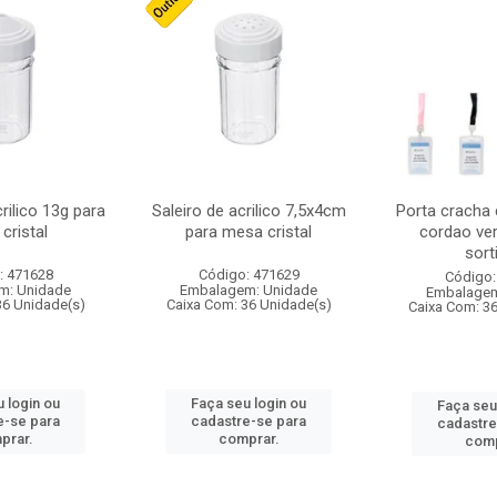
crilico 13g para
Saleiro de acrilico 7,5x4cm
Porta cracha
cristal
para mesa cristal
cordao ver
sort
: 471628
Código: 471629
Código:
m: Unidade
Embalagem: Unidade
Embalagem
36 Unidade(s)
Caixa Com: 36 Unidade(s)
Caixa Com: 3
 login ou
Faça seu login ou
Faça seu
e-se para
cadastre-se para
cadastre
prar.
comprar.
comp