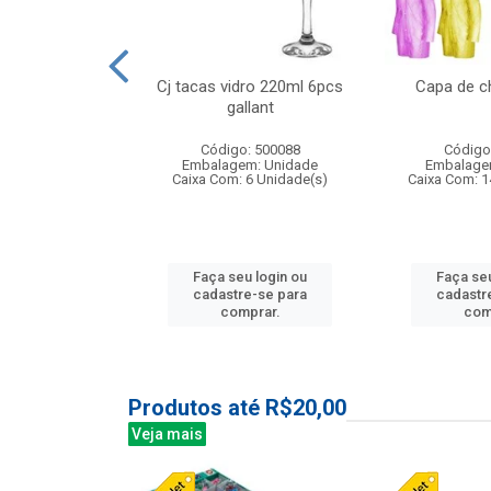
o raso 25,5cm
Cj tacas vidro 220ml 6pcs
Capa de c
e petala
gallant
: 503787
Código: 500088
Código
m: Unidade
Embalagem: Unidade
Embalage
24 Unidade(s)
Caixa Com: 6 Unidade(s)
Caixa Com: 1
u login ou
Faça seu login ou
Faça seu
e-se para
cadastre-se para
cadastr
prar.
comprar.
com
Produtos até R$20,00
Veja mais