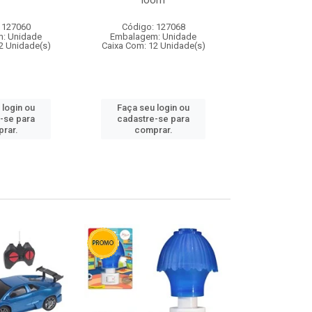
loom
 127060
Código: 127068
Código:
: Unidade
Embalagem: Unidade
Embalagem
2 Unidade(s)
Caixa Com: 12 Unidade(s)
Caixa Com: 1
 login ou
Faça seu login ou
Faça seu 
-se para
cadastre-se para
cadastre
rar.
comprar.
comp