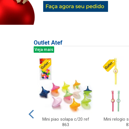
Outlet Atef
Veja mais
last c/div
Mini piao solapa c/20 ref
Mini relogio 
m ursinhos sor
863
8