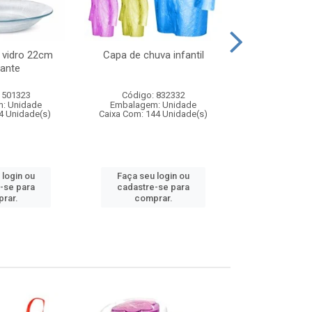
 vidro 22cm
Capa de chuva infantil
Jg prato fun
ante
diam
 501323
Código: 832332
Código:
: Unidade
Embalagem: Unidade
Embalagem
4 Unidade(s)
Caixa Com: 144 Unidade(s)
Caixa Com: 6
 login ou
Faça seu login ou
Faça seu 
-se para
cadastre-se para
cadastre
rar.
comprar.
comp