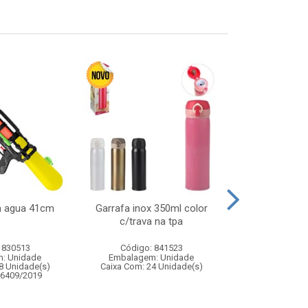
ca agua 41cm
Garrafa inox 350ml color
Carro de polici
c/trava na tpa
com controle
funco
 830513
Código: 841523
Código:
: Unidade
Embalagem: Unidade
Embalagem
8 Unidade(s)
Caixa Com: 24 Unidade(s)
Caixa Com: 2
06409/2019
Inmetro: 12444