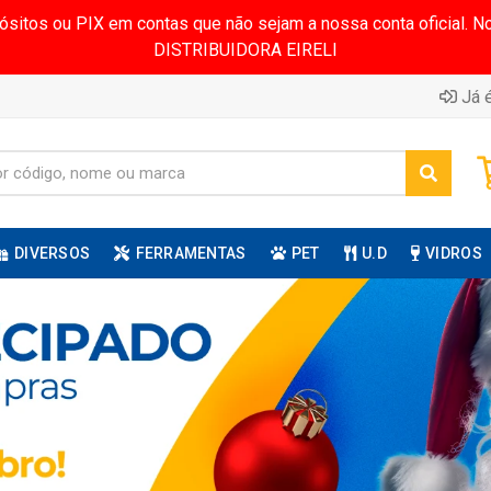
pósitos ou PIX em contas que não sejam a nossa conta oficial.
DISTRIBUIDORA EIRELI
Já é
DIVERSOS
FERRAMENTAS
PET
U.D
VIDROS