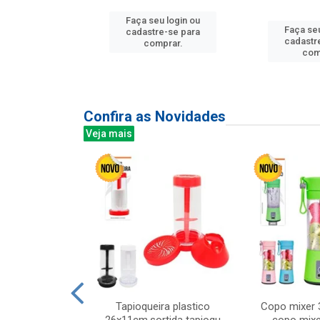
u login ou
Faça seu login ou
Faça seu
e-se para
cadastre-se para
cadastr
prar.
comprar.
com
Confira as Novidades
Veja mais
mesa cer 18cm
Tapioqueira plastico
Copo mixer 