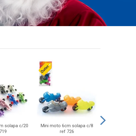
cm solapa c/20
Mini moto 6cm solapa c/8
Giro helice so
 719
ref 726
75