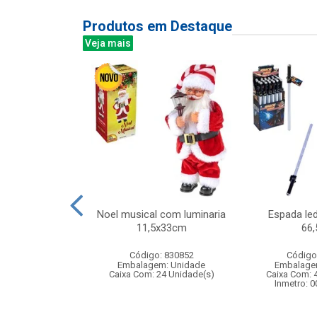
Produtos em Destaque
Veja mais
abelo bola color
Noel musical com luminaria
Espada le
8pcs
11,5x33cm
66
: 841725
Código: 830852
Código
m: Unidade
Embalagem: Unidade
Embalage
72 Unidade(s)
Caixa Com: 24 Unidade(s)
Caixa Com: 
Inmetro: 