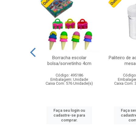
cores sortidas
Borracha escolar
Paliteiro de a
ref 130s
bolsa/sorvetinho 4cm
mesa 
: 826147
Código: 495186
Código
m: Unidade
Embalagem: Unidade
Embalage
160 Unidade(s)
Caixa Com: 576 Unidade(s)
Caixa Com: 
u login ou
Faça seu login ou
Faça seu
e-se para
cadastre-se para
cadastr
prar.
comprar.
com