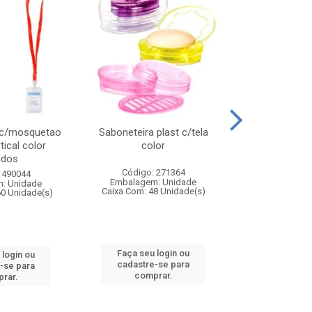
 c/mosquetao
Saboneteira plast c/tela
Prato plas
tical color
color
colo
idos
Código: 271364
Código:
 490044
Embalagem: Unidade
Embalagem
: Unidade
Caixa Com: 48 Unidade(s)
Caixa Com: 4
60 Unidade(s)
Faça seu login ou
Faça seu 
 login ou
cadastre-se para
cadastre
-se para
comprar.
comp
rar.