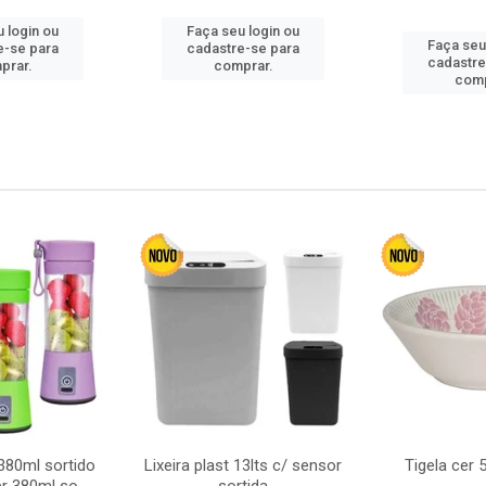
 login ou
Faça seu login ou
Faça seu
e-se para
cadastre-se para
cadastre
prar.
comprar.
comp
380ml sortido
Lixeira plast 13lts c/ sensor
Tigela cer