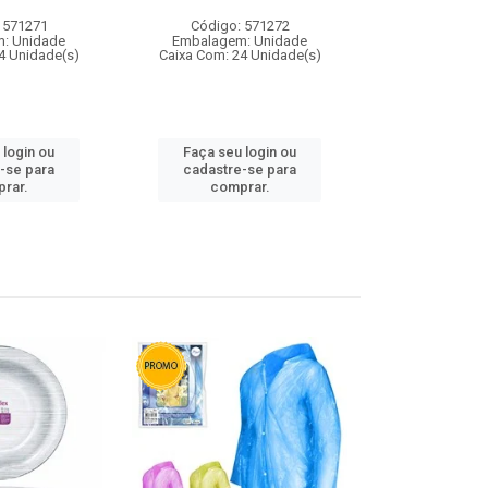
 571271
Código: 571272
Código:
: Unidade
Embalagem: Unidade
Embalagem
4 Unidade(s)
Caixa Com: 24 Unidade(s)
Caixa Com: 4
 login ou
Faça seu login ou
Faça seu 
-se para
cadastre-se para
cadastre
rar.
comprar.
comp