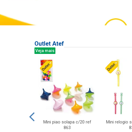
Outlet Atef
Veja mais
last c/div
Mini piao solapa c/20 ref
Mini relogio 
m ursinhos sor
863
8