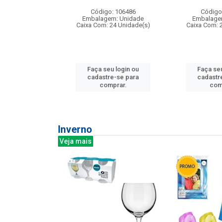
: 275814
Código: 106486
Código
m: Unidade
Embalagem: Unidade
Embalage
240 Unidade(s)
Caixa Com: 24 Unidade(s)
Caixa Com: 
u login ou
Faça seu login ou
Faça seu
e-se para
cadastre-se para
cadastr
prar.
comprar.
com
Inverno
Veja mais