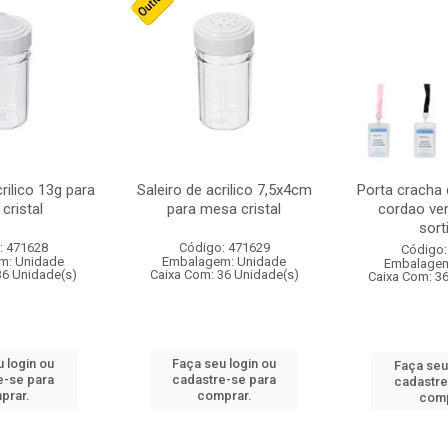
crilico 13g para
Saleiro de acrilico 7,5x4cm
Porta cracha
cristal
para mesa cristal
cordao ver
sort
: 471628
Código: 471629
Código:
m: Unidade
Embalagem: Unidade
Embalagem
36 Unidade(s)
Caixa Com: 36 Unidade(s)
Caixa Com: 3
 login ou
Faça seu login ou
Faça seu
e-se para
cadastre-se para
cadastre
prar.
comprar.
comp