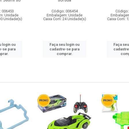
r 380ml so
sortida
: 006453
Código: 006454
Código:
m: Unidade
Embalagem: Unidade
Embalagem
30 Unidade(s)
Caixa Com: 24 Unidade(s)
Caixa Com: 1
 login ou
Faça seu login ou
Faça seu
e-se para
cadastre-se para
cadastre
prar.
comprar.
comp