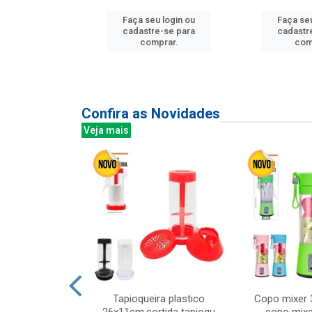
Faça seu login ou
Faça seu
u login ou
cadastre-se para
cadastr
e-se para
comprar.
com
prar.
Confira as Novidades
Veja mais
mesa cer 18cm
Tapioqueira plastico
Copo mixer 