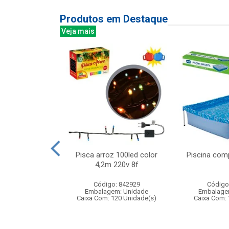
Produtos em Destaque
Veja mais
com luz e som
Pisca arroz 100led color
Piscina com
5cm
4,2m 220v 8f
: 843784
Código: 842929
Código
m: Unidade
Embalagem: Unidade
Embalage
24 Unidade(s)
Caixa Com: 120 Unidade(s)
Caixa Com: 
BRI-0416-2023-01