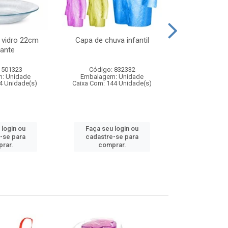
 vidro 22cm
Capa de chuva infantil
Jg prato fun
ante
diam
 501323
Código: 832332
Código:
: Unidade
Embalagem: Unidade
Embalagem
4 Unidade(s)
Caixa Com: 144 Unidade(s)
Caixa Com: 6
 login ou
Faça seu login ou
Faça seu 
-se para
cadastre-se para
cadastre
rar.
comprar.
comp