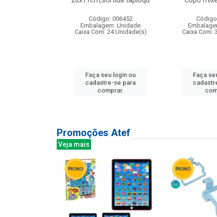
irios
26x11cm,sortida tapioqu
copo mixe
: 135177
Código: 006452
Código
m: Unidade
Embalagem: Unidade
Embalage
12 Unidade(s)
Caixa Com: 24 Unidade(s)
Caixa Com: 
u login ou
Faça seu login ou
Faça seu
e-se para
cadastre-se para
cadastr
prar.
comprar.
com
Promoções Atef
Veja mais