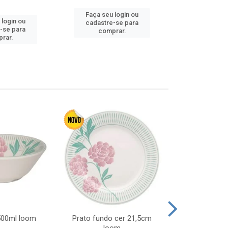
Faça seu login ou
 login ou
Faça seu 
cadastre-se para
-se para
cadastre
comprar.
rar.
comp
 500ml loom
Prato fundo cer 21,5cm
Prato raso c