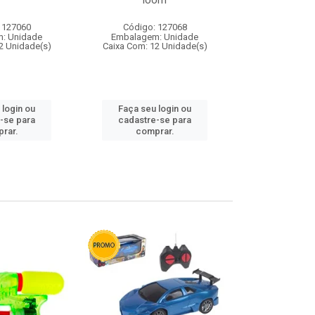
loom
 127060
Código: 127068
Código:
: Unidade
Embalagem: Unidade
Embalagem
2 Unidade(s)
Caixa Com: 12 Unidade(s)
Caixa Com: 1
 login ou
Faça seu login ou
Faça seu 
-se para
cadastre-se para
cadastre
rar.
comprar.
comp