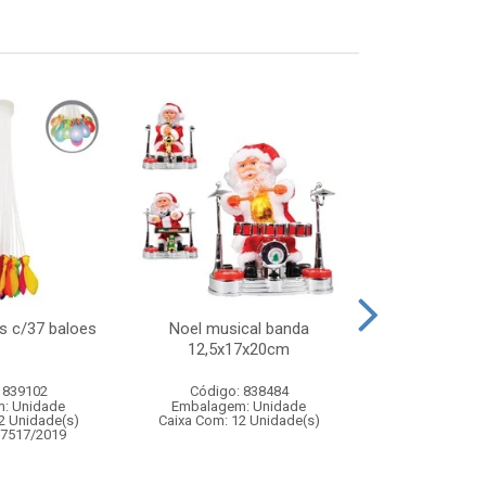
s c/37 baloes
Noel musical banda
Areia 120g
12,5x17x20cm
c/mo
 839102
Código: 838484
Código:
: Unidade
Embalagem: Unidade
Embalagem
2 Unidade(s)
Caixa Com: 12 Unidade(s)
Caixa Com: 14
07517/2019
Inmetro: ABCP-B