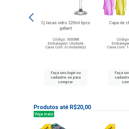
o raso 25,5cm
Cj tacas vidro 220ml 6pcs
Capa de c
e petala
gallant
: 503787
Código: 500088
Código
m: Unidade
Embalagem: Unidade
Embalage
24 Unidade(s)
Caixa Com: 6 Unidade(s)
Caixa Com: 1
u login ou
Faça seu login ou
Faça seu
e-se para
cadastre-se para
cadastr
prar.
comprar.
com
Produtos até R$20,00
Veja mais