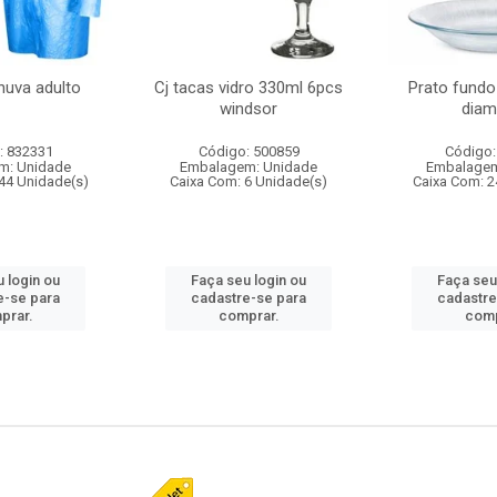
huva adulto
Cj tacas vidro 330ml 6pcs
Prato fundo
windsor
diam
: 832331
Código: 500859
Código:
m: Unidade
Embalagem: Unidade
Embalagem
44 Unidade(s)
Caixa Com: 6 Unidade(s)
Caixa Com: 2
 login ou
Faça seu login ou
Faça seu
e-se para
cadastre-se para
cadastre
prar.
comprar.
comp