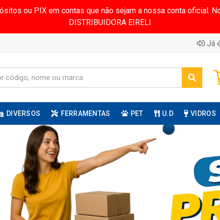
pósitos ou PIX em contas que não sejam a nossa conta oficial.
DISTRIBUIDORA EIRELI
Já é
DIVERSOS
FERRAMENTAS
PET
U.D
VIDROS