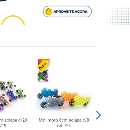
cm solapa c/20
Mini moto 6cm solapa c/8
Giro helice so
 719
ref 726
75