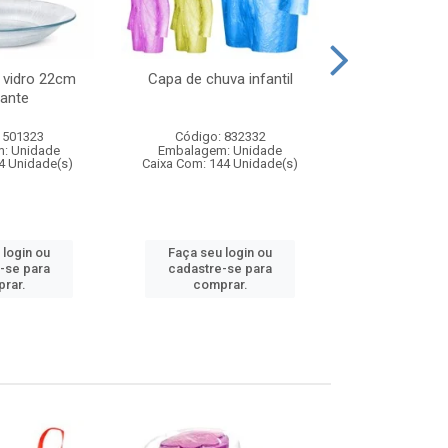
 vidro 22cm
Capa de chuva infantil
Jg prato fun
ante
diam
 501323
Código: 832332
Código:
: Unidade
Embalagem: Unidade
Embalagem
4 Unidade(s)
Caixa Com: 144 Unidade(s)
Caixa Com: 6
 login ou
Faça seu login ou
Faça seu 
-se para
cadastre-se para
cadastre
rar.
comprar.
comp