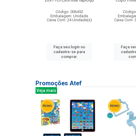
irios
26x11cm,sortida tapioqu
copo mixe
: 135177
Código: 006452
Código
m: Unidade
Embalagem: Unidade
Embalage
12 Unidade(s)
Caixa Com: 24 Unidade(s)
Caixa Com: 
u login ou
Faça seu login ou
Faça seu
e-se para
cadastre-se para
cadastr
prar.
comprar.
com
Promoções Atef
Veja mais