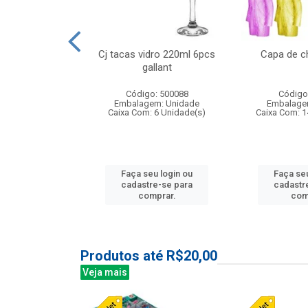
o raso 25,5cm
Cj tacas vidro 220ml 6pcs
Capa de c
e petala
gallant
: 503787
Código: 500088
Código
m: Unidade
Embalagem: Unidade
Embalage
24 Unidade(s)
Caixa Com: 6 Unidade(s)
Caixa Com: 1
u login ou
Faça seu login ou
Faça seu
e-se para
cadastre-se para
cadastr
prar.
comprar.
com
Produtos até R$20,00
Veja mais