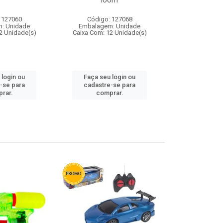
loom
 127060
Código: 127068
Código:
: Unidade
Embalagem: Unidade
Embalagem
2 Unidade(s)
Caixa Com: 12 Unidade(s)
Caixa Com: 1
 login ou
Faça seu login ou
Faça seu 
-se para
cadastre-se para
cadastre
rar.
comprar.
comp