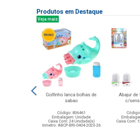
Produtos em Destaque
Veja mais
re madeira
Golfinho lanca bolhas de
Abajur de
tes 16x10cm
sabao
c/senso
: 841731
Código: 836461
Código
m: Unidade
Embalagem: Unidade
Embalage
48 Unidade(s)
Caixa Com: 24 Unidade(s)
Caixa Com: 1
Inmetro: ABCP-BRI-0404-2023-26