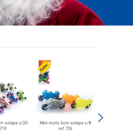
cm solapa c/20
Mini moto 6cm solapa c/8
Giro helice so
 719
ref 726
75