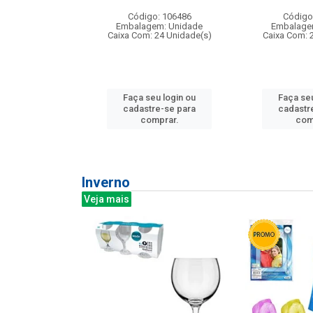
: 275814
Código: 106486
Código
m: Unidade
Embalagem: Unidade
Embalage
240 Unidade(s)
Caixa Com: 24 Unidade(s)
Caixa Com: 
u login ou
Faça seu login ou
Faça seu
e-se para
cadastre-se para
cadastr
prar.
comprar.
com
Inverno
Veja mais