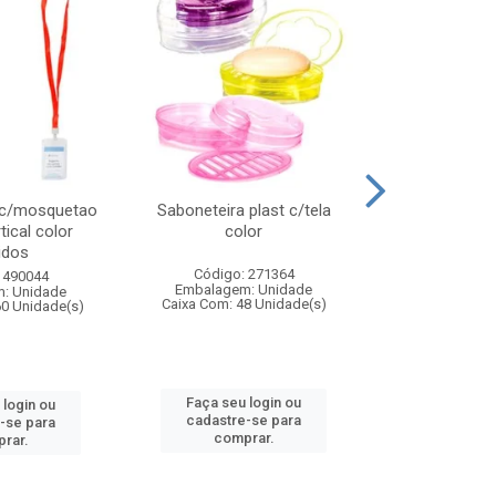
 c/mosquetao
Saboneteira plast c/tela
Prato plas
tical color
color
colo
idos
Código: 271364
Código:
 490044
Embalagem: Unidade
Embalagem
: Unidade
Caixa Com: 48 Unidade(s)
Caixa Com: 4
60 Unidade(s)
Faça seu login ou
Faça seu 
 login ou
cadastre-se para
cadastre
-se para
comprar.
comp
rar.