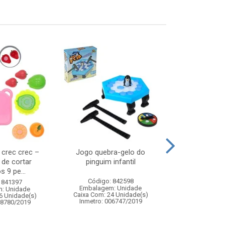
s crec crec –
Jogo quebra-gelo do
Water balloon
 de cortar
pinguim infantil
s 9 pe...
Código: 842598
Código:
 841397
Embalagem: Unidade
Embalagem
: Unidade
Caixa Com: 24 Unidade(s)
Caixa Com: 7
6 Unidade(s)
Inmetro: 006747/2019
Inmetro: 0
08780/2019