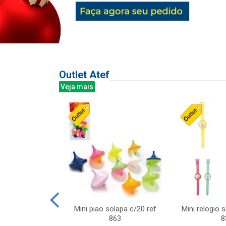
Outlet Atef
Veja mais
last c/div
Mini piao solapa c/20 ref
Mini relogio 
m ursinhos sor
863
8