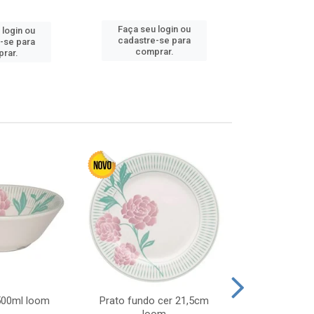
Faça seu login ou
Faça seu 
 login ou
cadastre-se para
cadastre
-se para
comprar.
comp
rar.
 500ml loom
Prato fundo cer 21,5cm
Prato raso c