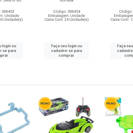
r 380ml so
sortida
: 006453
Código: 006454
Código:
m: Unidade
Embalagem: Unidade
Embalagem
30 Unidade(s)
Caixa Com: 24 Unidade(s)
Caixa Com: 1
 login ou
Faça seu login ou
Faça seu
e-se para
cadastre-se para
cadastre
prar.
comprar.
comp