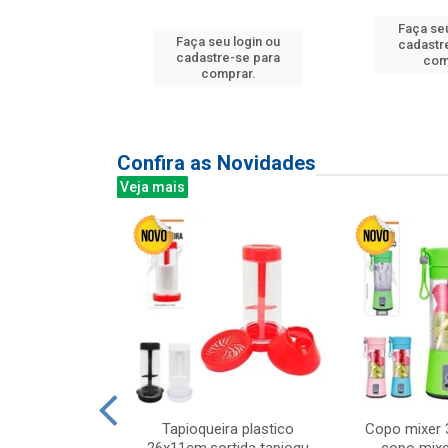
u login ou
Faça seu
Faça seu login ou
e-se para
cadastr
cadastre-se para
prar.
com
comprar.
Confira as Novidades
Veja mais
mesa cer 18cm
Tapioqueira plastico
Copo mixer 