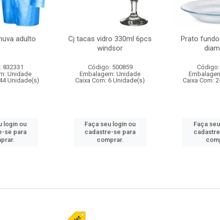
huva adulto
Cj tacas vidro 330ml 6pcs
Prato fundo
windsor
diam
: 832331
Código: 500859
Código:
m: Unidade
Embalagem: Unidade
Embalagem
44 Unidade(s)
Caixa Com: 6 Unidade(s)
Caixa Com: 2
 login ou
Faça seu login ou
Faça seu
e-se para
cadastre-se para
cadastre
prar.
comprar.
comp