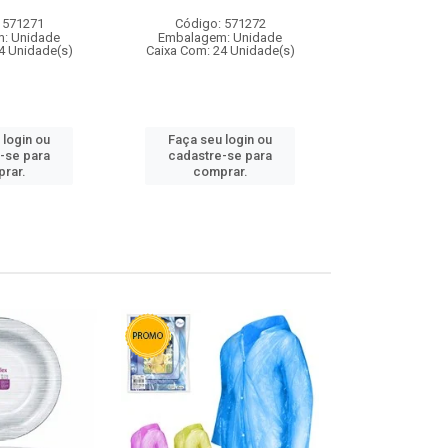
 571271
Código: 571272
Código:
: Unidade
Embalagem: Unidade
Embalagem
4 Unidade(s)
Caixa Com: 24 Unidade(s)
Caixa Com: 4
 login ou
Faça seu login ou
Faça seu 
-se para
cadastre-se para
cadastre
rar.
comprar.
comp