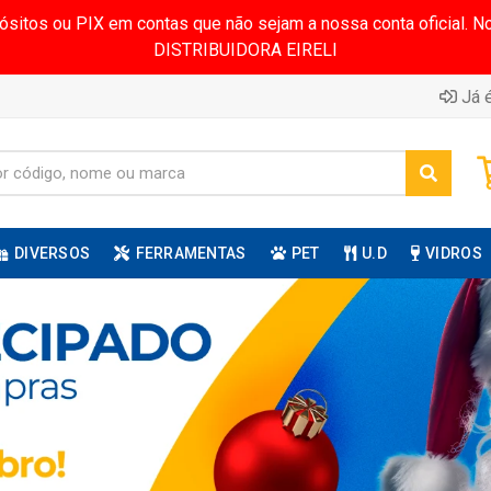
pósitos ou PIX em contas que não sejam a nossa conta oficial.
DISTRIBUIDORA EIRELI
Já é
DIVERSOS
FERRAMENTAS
PET
U.D
VIDROS