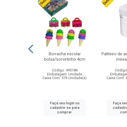
cores sortidas
Borracha escolar
Paliteiro de a
ref 130s
bolsa/sorvetinho 4cm
mesa 
: 826147
Código: 495186
Código
m: Unidade
Embalagem: Unidade
Embalage
160 Unidade(s)
Caixa Com: 576 Unidade(s)
Caixa Com: 
u login ou
Faça seu login ou
Faça seu
e-se para
cadastre-se para
cadastr
prar.
comprar.
com