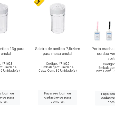
crilico 13g para
Saleiro de acrilico 7,5x4cm
Porta cracha
cristal
para mesa cristal
cordao ver
sort
: 471628
Código: 471629
Código:
m: Unidade
Embalagem: Unidade
Embalagem
36 Unidade(s)
Caixa Com: 36 Unidade(s)
Caixa Com: 3
 login ou
Faça seu login ou
Faça seu
e-se para
cadastre-se para
cadastre
prar.
comprar.
comp