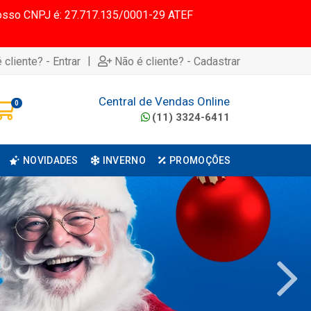
 Nosso CNPJ é: 27.717.135/0001-29 ATEF
|
 cliente? - Entrar
Não é cliente? - Cadastrar
Central de Vendas Online
0
(11) 3324-6411
NOVIDADES
INVERNO
PROMOÇÕES