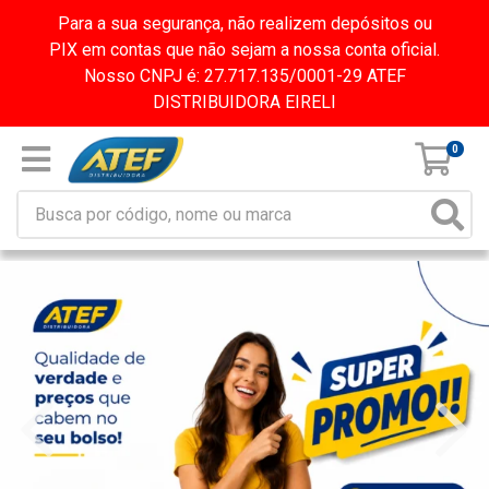
Para a sua segurança, não realizem depósitos ou
PIX em contas que não sejam a nossa conta oficial.
Nosso CNPJ é: 27.717.135/0001-29 ATEF
DISTRIBUIDORA EIRELI
0