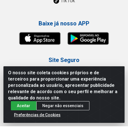
TikTok
Baixe já nosso APP
Site Seguro
O nosso site coleta cookies próprios e de
terceiros para proporcionar uma experiência
personalizada ao usuário, apresentar publicidade
relevante de acordo com o seu perfil e melhorar a
Loja / Showroom
qualidade do nosso site.
Aceitar
Negar não essenciais
Tel.: (11) 3227-0546
Av Vautier, 587/597 - Pari - São Paulo/SP
Preferências de Cookies