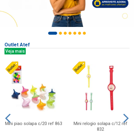
Outlet Atef
Veja mais
Mini piao solapa c/20 ref 863
Mini relogio solapa c/12 ref
832