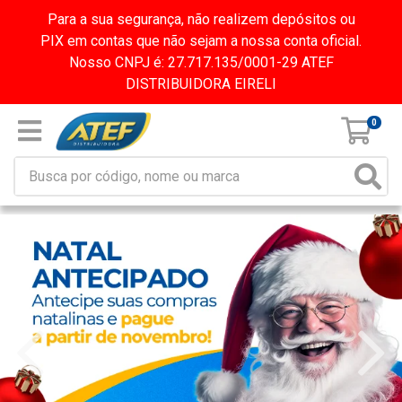
Para a sua segurança, não realizem depósitos ou
PIX em contas que não sejam a nossa conta oficial.
Nosso CNPJ é: 27.717.135/0001-29 ATEF
DISTRIBUIDORA EIRELI
0