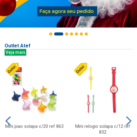
Outlet Atef
Veja mais
Mini piao solapa c/20 ref 863
Mini relogio solapa c/12 ref
832