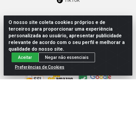
O nosso site coleta cookies próprios e de
Baixe já nosso APP
terceiros para proporcionar uma experiência
personalizada ao usuário, apresentar publicidade
relevante de acordo com o seu perfil e melhorar a
qualidade do nosso site.
Aceitar
Negar não essenciais
Site Seguro
Preferências de Cookies
Loja / Showroom
Tel.: (11) 3227-0546
Av Vautier, 587/597 - Pari - São Paulo/SP