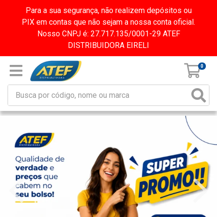
Para a sua segurança, não realizem depósitos ou
PIX em contas que não sejam a nossa conta oficial.
Nosso CNPJ é: 27.717.135/0001-29 ATEF
DISTRIBUIDORA EIRELI
0