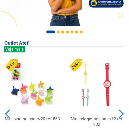
Outlet Atef
Veja mais
Mini piao solapa c/20 ref 863
Mini relogio solapa c/12 ref
832