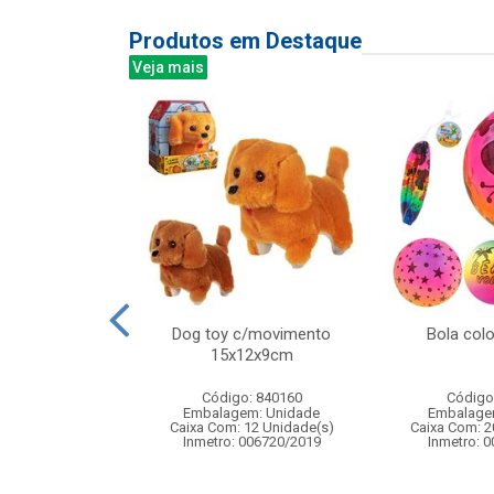
Produtos em Destaque
Veja mais
mber bali 340ml
Dog toy c/movimento
Bola col
6pcs
15x12x9cm
: 838880
Código: 840160
Código
m: Unidade
Embalagem: Unidade
Embalage
 8 Unidade(s)
Caixa Com: 12 Unidade(s)
Caixa Com: 2
Inmetro: 006720/2019
Inmetro: 