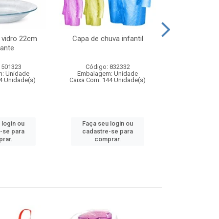
 vidro 22cm
Capa de chuva infantil
Jg prato fun
ante
diam
 501323
Código: 832332
Código:
: Unidade
Embalagem: Unidade
Embalagem
4 Unidade(s)
Caixa Com: 144 Unidade(s)
Caixa Com: 6
 login ou
Faça seu login ou
Faça seu 
-se para
cadastre-se para
cadastre
rar.
comprar.
comp