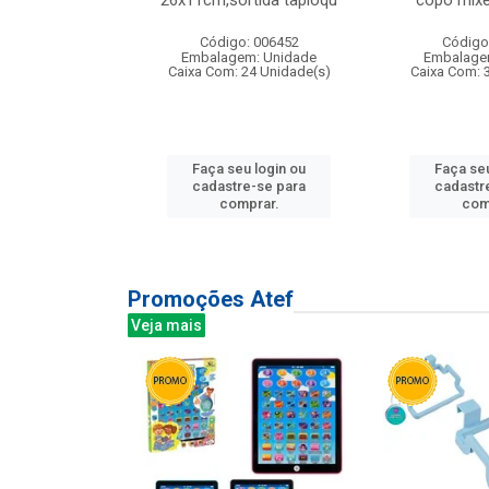
irios
26x11cm,sortida tapioqu
copo mixe
: 135177
Código: 006452
Código
m: Unidade
Embalagem: Unidade
Embalage
12 Unidade(s)
Caixa Com: 24 Unidade(s)
Caixa Com: 
u login ou
Faça seu login ou
Faça seu
e-se para
cadastre-se para
cadastr
prar.
comprar.
com
Promoções Atef
Veja mais