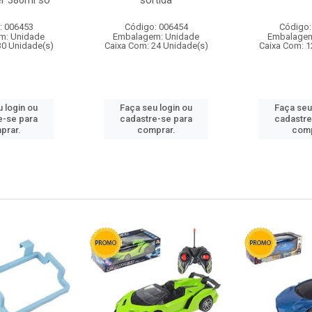
r 380ml so
sortida
: 006453
Código: 006454
Código:
m: Unidade
Embalagem: Unidade
Embalagem
30 Unidade(s)
Caixa Com: 24 Unidade(s)
Caixa Com: 1
 login ou
Faça seu login ou
Faça seu
e-se para
cadastre-se para
cadastre
prar.
comprar.
comp