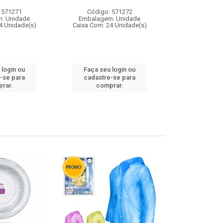
 571271
Código: 571272
Código:
: Unidade
Embalagem: Unidade
Embalagem
4 Unidade(s)
Caixa Com: 24 Unidade(s)
Caixa Com: 4
 login ou
Faça seu login ou
Faça seu 
-se para
cadastre-se para
cadastre
rar.
comprar.
comp