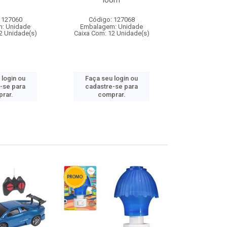
loom
 127060
Código: 127068
Código:
: Unidade
Embalagem: Unidade
Embalagem
2 Unidade(s)
Caixa Com: 12 Unidade(s)
Caixa Com: 1
 login ou
Faça seu login ou
Faça seu 
-se para
cadastre-se para
cadastre
rar.
comprar.
comp