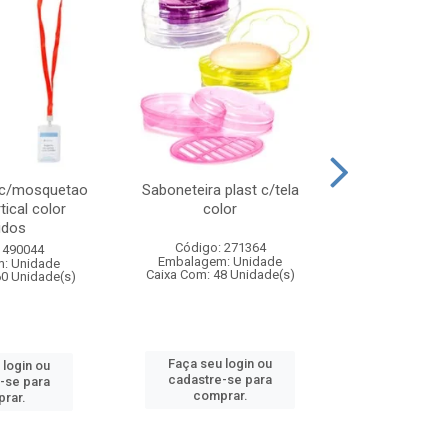
 c/mosquetao
Saboneteira plast c/tela
Prato plas
tical color
color
colo
idos
Código: 271364
Código:
 490044
Embalagem: Unidade
Embalagem
: Unidade
Caixa Com: 48 Unidade(s)
Caixa Com: 4
60 Unidade(s)
Faça seu login ou
Faça seu 
 login ou
cadastre-se para
cadastre
-se para
comprar.
comp
rar.