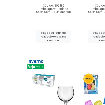
: 275814
Código: 106486
Código
m: Unidade
Embalagem: Unidade
Embalage
240 Unidade(s)
Caixa Com: 24 Unidade(s)
Caixa Com: 
u login ou
Faça seu login ou
Faça seu
e-se para
cadastre-se para
cadastr
prar.
comprar.
com
Inverno
Veja mais