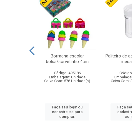
stico n.4 12cm
Borracha escolar
Paliteiro de a
bolsa/sorvetinho 4cm
mesa 
: 940550
Código: 495186
Código
m: Unidade
Embalagem: Unidade
Embalage
24 Unidade(s)
Caixa Com: 576 Unidade(s)
Caixa Com: 
u login ou
Faça seu login ou
Faça seu
e-se para
cadastre-se para
cadastr
prar.
comprar.
com