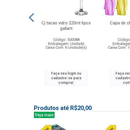
o raso 25,5cm
Cj tacas vidro 220ml 6pcs
Capa de c
e petala
gallant
: 503787
Código: 500088
Código
m: Unidade
Embalagem: Unidade
Embalage
24 Unidade(s)
Caixa Com: 6 Unidade(s)
Caixa Com: 1
u login ou
Faça seu login ou
Faça seu
e-se para
cadastre-se para
cadastr
prar.
comprar.
com
Produtos até R$20,00
Veja mais