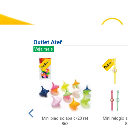
Outlet Atef
Veja mais
last c/div
Mini piao solapa c/20 ref
Mini relogio 
m ursinhos sor
863
8