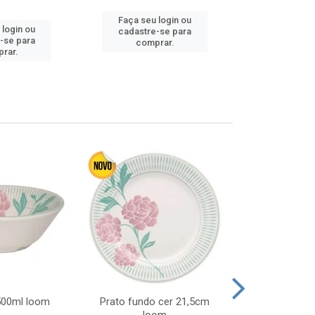
Faça seu login ou
 login ou
Faça seu 
cadastre-se para
-se para
cadastre
comprar.
rar.
comp
 500ml loom
Prato fundo cer 21,5cm
Prato raso c