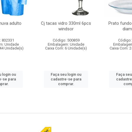
huva adulto
Cj tacas vidro 330ml 6pcs
Prato fundo
windsor
diam
: 832331
Código: 500859
Código:
m: Unidade
Embalagem: Unidade
Embalagem
44 Unidade(s)
Caixa Com: 6 Unidade(s)
Caixa Com: 2
 login ou
Faça seu login ou
Faça seu
e-se para
cadastre-se para
cadastre
prar.
comprar.
comp