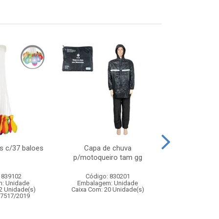
s c/37 baloes
Capa de chuva
Jogo barril 
p/motoqueiro tam gg
adagas – brinq
de av
 839102
Código: 830201
Código:
: Unidade
Embalagem: Unidade
Embalagem
2 Unidade(s)
Caixa Com: 20 Unidade(s)
Caixa Com: 1
07517/2019
Inmetro: 0