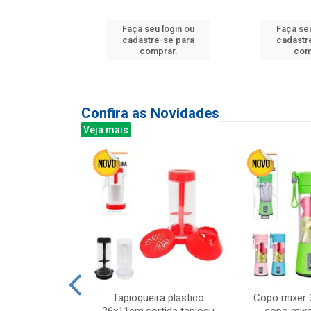
u login ou
Faça seu login ou
Faça seu
e-se para
cadastre-se para
cadastr
prar.
comprar.
com
Confira as Novidades
Veja mais
mesa cer 18cm
Tapioqueira plastico
Copo mixer 