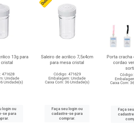
crilico 13g para
Saleiro de acrilico 7,5x4cm
Porta cracha
cristal
para mesa cristal
cordao ver
sort
: 471628
Código: 471629
Código:
m: Unidade
Embalagem: Unidade
Embalagem
36 Unidade(s)
Caixa Com: 36 Unidade(s)
Caixa Com: 3
 login ou
Faça seu login ou
Faça seu
e-se para
cadastre-se para
cadastre
prar.
comprar.
comp