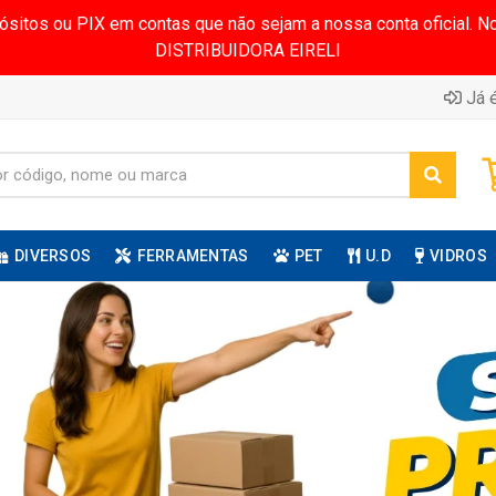
pósitos ou PIX em contas que não sejam a nossa conta oficial.
DISTRIBUIDORA EIRELI
Já é
DIVERSOS
FERRAMENTAS
PET
U.D
VIDROS