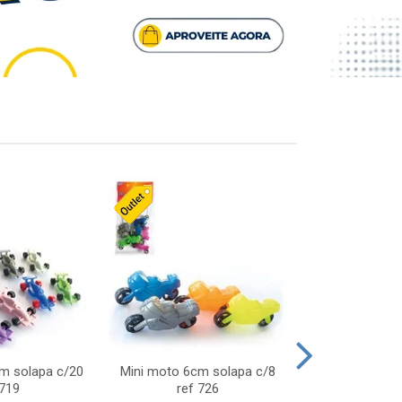
cm solapa c/20
Mini moto 6cm solapa c/8
Giro helice so
 719
ref 726
75