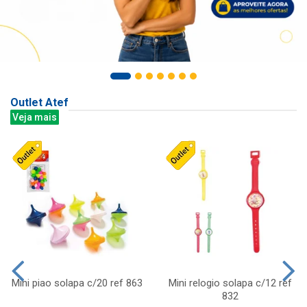
Outlet Atef
Veja mais
Mini piao solapa c/20 ref 863
Mini relogio solapa c/12 ref
832