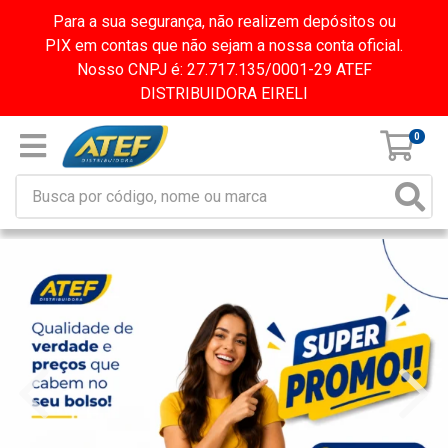
Para a sua segurança, não realizem depósitos ou
PIX em contas que não sejam a nossa conta oficial.
Nosso CNPJ é: 27.717.135/0001-29 ATEF
DISTRIBUIDORA EIRELI
0