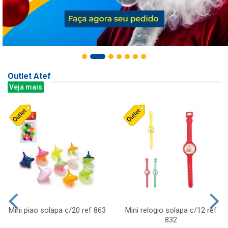
Outlet Atef
Veja mais
Mini piao solapa c/20 ref 863
Mini relogio solapa c/12 ref
832