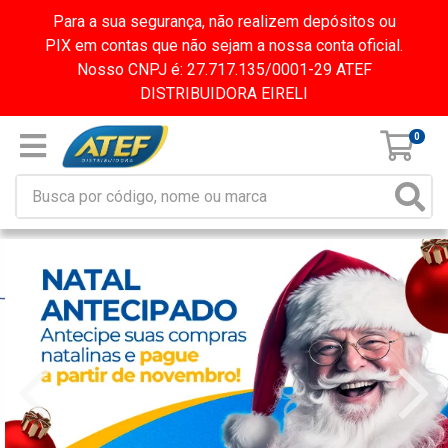
Para a sua segurança, não realizem depósitos ou
PIX em contas que não sejam a nossa conta oficial.
Nosso CNPJ é: 27.717.135/0001-29 ATEF
DISTRIBUIDORA EIRELI
0