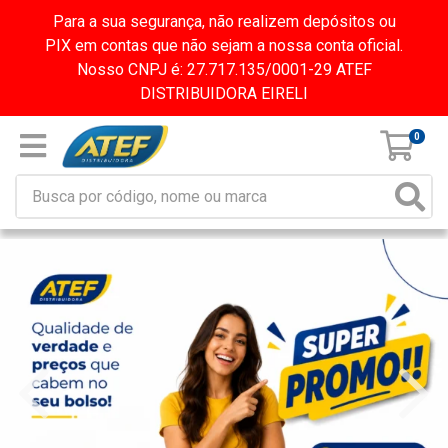
Para a sua segurança, não realizem depósitos ou
PIX em contas que não sejam a nossa conta oficial.
Nosso CNPJ é: 27.717.135/0001-29 ATEF
DISTRIBUIDORA EIRELI
0