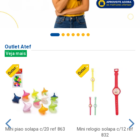
Outlet Atef
Veja mais
Mini piao solapa c/20 ref 863
Mini relogio solapa c/12 ref
832