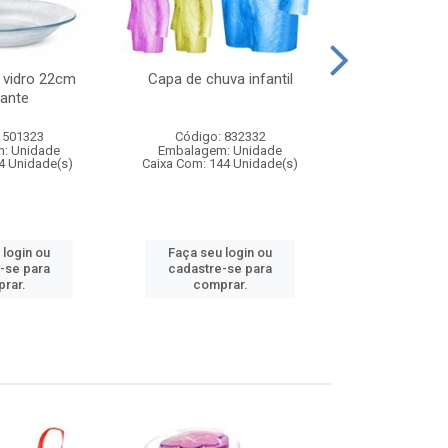
 vidro 22cm
Capa de chuva infantil
Jg prato fun
ante
diam
 501323
Código: 832332
Código:
: Unidade
Embalagem: Unidade
Embalagem
4 Unidade(s)
Caixa Com: 144 Unidade(s)
Caixa Com: 6
 login ou
Faça seu login ou
Faça seu 
-se para
cadastre-se para
cadastre
rar.
comprar.
comp