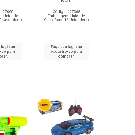
loom
 127060
Código: 127068
Código:
: Unidade
Embalagem: Unidade
Embalagem
2 Unidade(s)
Caixa Com: 12 Unidade(s)
Caixa Com: 1
 login ou
Faça seu login ou
Faça seu 
-se para
cadastre-se para
cadastre
rar.
comprar.
comp