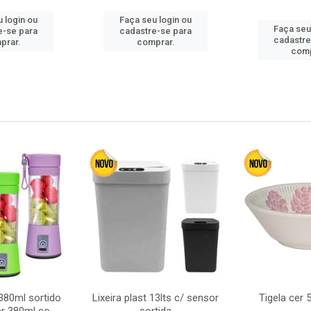
 login ou
Faça seu login ou
Faça seu
e-se para
cadastre-se para
cadastre
prar.
comprar.
comp
380ml sortido
Lixeira plast 13lts c/ sensor
Tigela cer