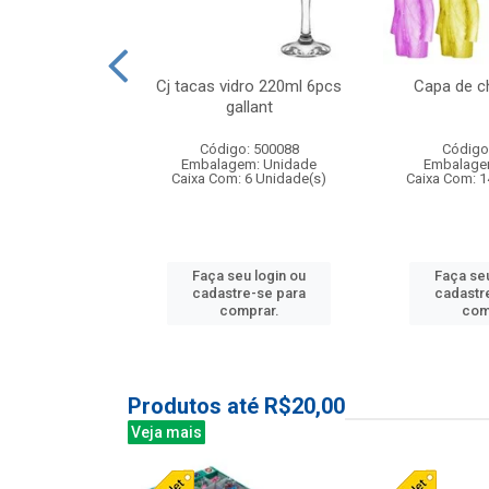
o raso 25,5cm
Cj tacas vidro 220ml 6pcs
Capa de c
e petala
gallant
: 503787
Código: 500088
Código
m: Unidade
Embalagem: Unidade
Embalage
24 Unidade(s)
Caixa Com: 6 Unidade(s)
Caixa Com: 1
u login ou
Faça seu login ou
Faça seu
e-se para
cadastre-se para
cadastr
prar.
comprar.
com
Produtos até R$20,00
Veja mais