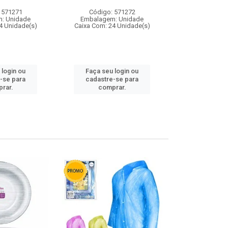
 571271
Código: 571272
Código:
: Unidade
Embalagem: Unidade
Embalagem
4 Unidade(s)
Caixa Com: 24 Unidade(s)
Caixa Com: 4
 login ou
Faça seu login ou
Faça seu 
-se para
cadastre-se para
cadastre
rar.
comprar.
comp