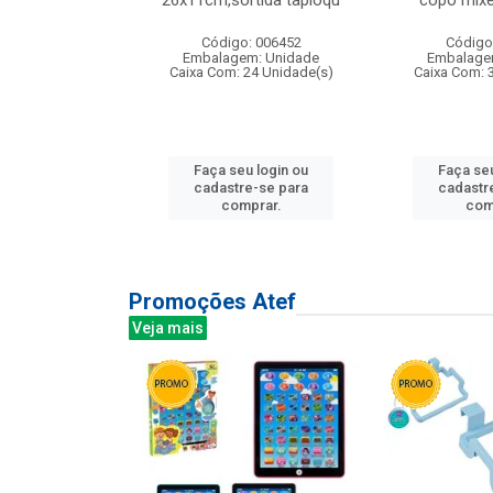
irios
26x11cm,sortida tapioqu
copo mixe
: 135177
Código: 006452
Código
m: Unidade
Embalagem: Unidade
Embalage
12 Unidade(s)
Caixa Com: 24 Unidade(s)
Caixa Com: 
u login ou
Faça seu login ou
Faça seu
e-se para
cadastre-se para
cadastr
prar.
comprar.
com
Promoções Atef
Veja mais