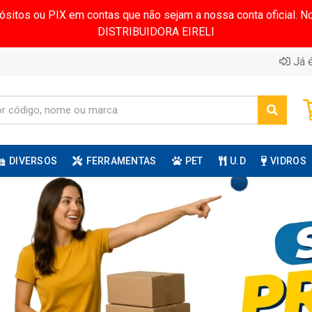
pósitos ou PIX em contas que não sejam a nossa conta oficial.
DISTRIBUIDORA EIRELI
Já é
DIVERSOS
FERRAMENTAS
PET
U.D
VIDROS