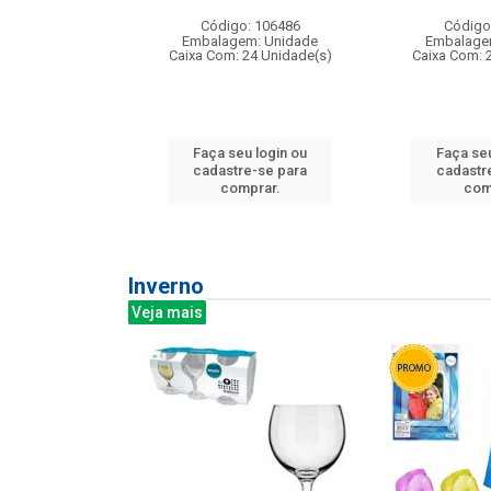
: 275814
Código: 106486
Código
m: Unidade
Embalagem: Unidade
Embalage
240 Unidade(s)
Caixa Com: 24 Unidade(s)
Caixa Com: 
u login ou
Faça seu login ou
Faça seu
e-se para
cadastre-se para
cadastr
prar.
comprar.
com
Inverno
Veja mais