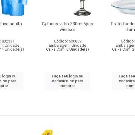
huva adulto
Cj tacas vidro 330ml 6pcs
Prato fundo
windsor
diam
: 832331
Código: 500859
Código:
m: Unidade
Embalagem: Unidade
Embalagem
44 Unidade(s)
Caixa Com: 6 Unidade(s)
Caixa Com: 2
 login ou
Faça seu login ou
Faça seu
e-se para
cadastre-se para
cadastre
prar.
comprar.
comp