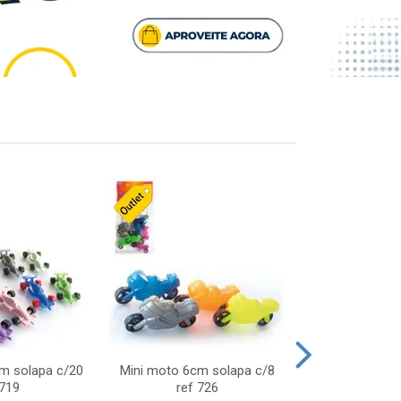
cm solapa c/20
Mini moto 6cm solapa c/8
Giro helice so
 719
ref 726
75