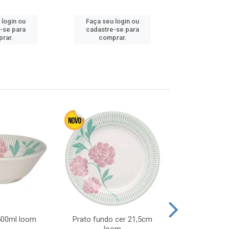
 login ou
Faça seu login ou
Faça seu 
-se para
cadastre-se para
cadastre
rar.
comprar.
comp
 500ml loom
Prato fundo cer 21,5cm
Prato raso c