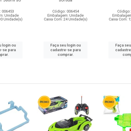
r 380ml so
sortida
: 006453
Código: 006454
Código:
m: Unidade
Embalagem: Unidade
Embalagem
30 Unidade(s)
Caixa Com: 24 Unidade(s)
Caixa Com: 1
 login ou
Faça seu login ou
Faça seu
e-se para
cadastre-se para
cadastre
prar.
comprar.
comp