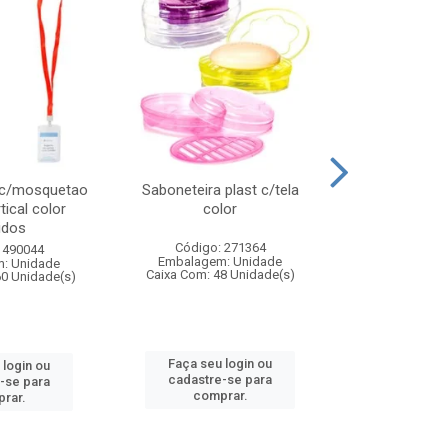
 c/mosquetao
Saboneteira plast c/tela
Prato plas
tical color
color
colo
idos
Código: 271364
Código:
 490044
Embalagem: Unidade
Embalagem
: Unidade
Caixa Com: 48 Unidade(s)
Caixa Com: 4
60 Unidade(s)
Faça seu login ou
Faça seu 
 login ou
cadastre-se para
cadastre
-se para
comprar.
comp
rar.