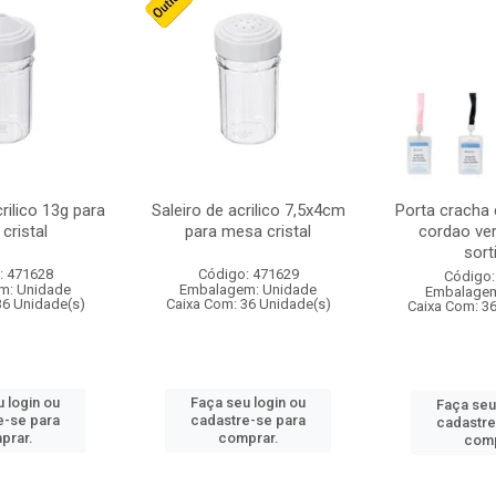
crilico 13g para
Saleiro de acrilico 7,5x4cm
Porta cracha
cristal
para mesa cristal
cordao ver
sort
: 471628
Código: 471629
Código:
m: Unidade
Embalagem: Unidade
Embalagem
36 Unidade(s)
Caixa Com: 36 Unidade(s)
Caixa Com: 3
 login ou
Faça seu login ou
Faça seu
e-se para
cadastre-se para
cadastre
prar.
comprar.
comp