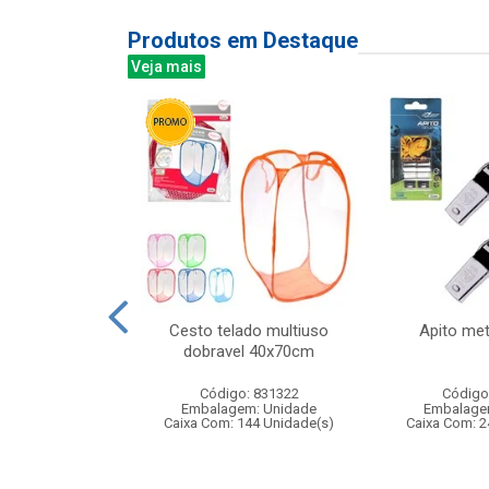
Produtos em Destaque
Veja mais
bra-gelo do
Cesto telado multiuso
Apito met
- brinquedo
dobravel 40x70cm
para crian...
Código: 831322
Código
: 833054
Embalagem: Unidade
Embalage
m: Unidade
Caixa Com: 144 Unidade(s)
Caixa Com: 2
48 Unidade(s)
010004/2023