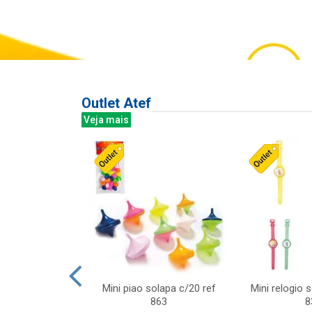
Outlet Atef
Veja mais
last c/div
Mini piao solapa c/20 ref
Mini relogio 
m ursinhos sor
863
8