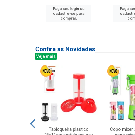
Faça seu login ou
Faça seu
u login ou
cadastre-se para
cadastr
e-se para
comprar.
com
prar.
Confira as Novidades
Veja mais
mesa cer 18cm
Tapioqueira plastico
Copo mixer 