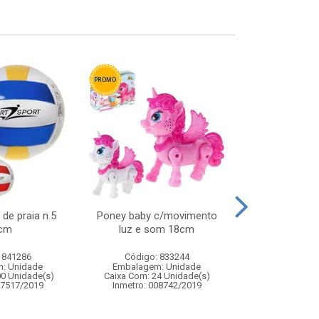
 de praia n.5
Poney baby c/movimento
Jogo barril
cm
luz e som 18cm
bon
 841286
Código: 833244
Código:
: Unidade
Embalagem: Unidade
Embalagem
00 Unidade(s)
Caixa Com: 24 Unidade(s)
Caixa Com: 9
07517/2019
Inmetro: 008742/2019
Inmetro: 0