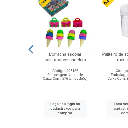
cores sortidas
Borracha escolar
Paliteiro de a
ref 130s
bolsa/sorvetinho 4cm
mesa 
: 826147
Código: 495186
Código
m: Unidade
Embalagem: Unidade
Embalage
160 Unidade(s)
Caixa Com: 576 Unidade(s)
Caixa Com: 
u login ou
Faça seu login ou
Faça seu
e-se para
cadastre-se para
cadastr
prar.
comprar.
com