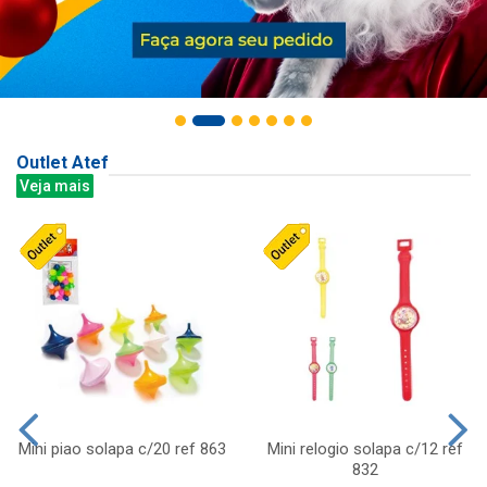
Outlet Atef
Veja mais
Mini piao solapa c/20 ref 863
Mini relogio solapa c/12 ref
832