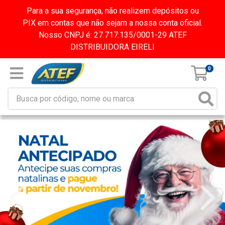
Para a sua segurança, não realizem depósitos ou
PIX em contas que não sejam a nossa conta oficial.
Nosso CNPJ é: 27.717.135/0001-29 ATEF
DISTRIBUIDORA EIRELI
0