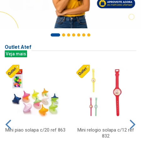
Outlet Atef
Veja mais
Mini piao solapa c/20 ref 863
Mini relogio solapa c/12 ref
832