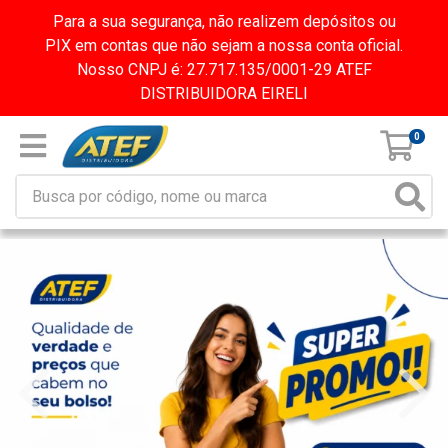
Para a sua segurança, não realizem depósitos ou
PIX em contas que não sejam a nossa conta oficial.
Nosso CNPJ é: 27.717.135/0001-29 ATEF
DISTRIBUIDORA EIRELI
0