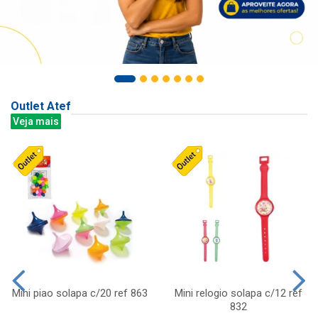
Outlet Atef
Veja mais
Mini piao solapa c/20 ref 863
Mini relogio solapa c/12 ref
832