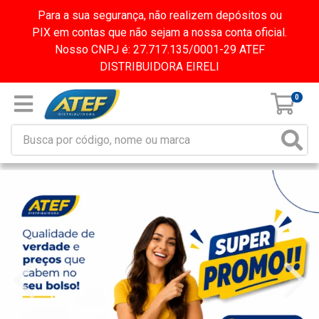
Para a sua segurança, não realizem depósitos ou
PIX em contas que não sejam a nossa conta oficial.
Nosso CNPJ é: 27.717.135/0001-29 ATEF
DISTRIBUIDORA EIRELI
0