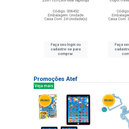
irios
26x11cm,sortida tapioqu
copo mixe
: 135177
Código: 006452
Código
m: Unidade
Embalagem: Unidade
Embalage
12 Unidade(s)
Caixa Com: 24 Unidade(s)
Caixa Com: 
u login ou
Faça seu login ou
Faça seu
e-se para
cadastre-se para
cadastr
prar.
comprar.
com
Promoções Atef
Veja mais