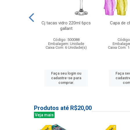
o raso 25,5cm
Cj tacas vidro 220ml 6pcs
Capa de c
e petala
gallant
: 503787
Código: 500088
Código
m: Unidade
Embalagem: Unidade
Embalage
24 Unidade(s)
Caixa Com: 6 Unidade(s)
Caixa Com: 1
u login ou
Faça seu login ou
Faça seu
e-se para
cadastre-se para
cadastr
prar.
comprar.
com
Produtos até R$20,00
Veja mais