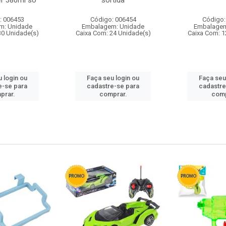
r 380ml so
sortida
: 006453
Código: 006454
Código:
m: Unidade
Embalagem: Unidade
Embalagem
30 Unidade(s)
Caixa Com: 24 Unidade(s)
Caixa Com: 1
 login ou
Faça seu login ou
Faça seu
e-se para
cadastre-se para
cadastre
prar.
comprar.
comp