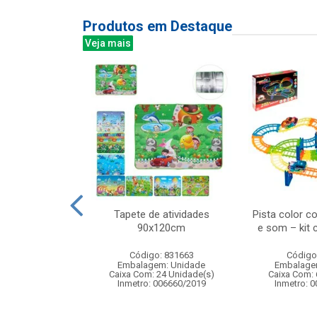
Produtos em Destaque
Veja mais
ra de ventosas
Tapete de atividades
Pista color c
e precisao com
90x120cm
e som – kit
ardo...
Código: 831663
Código
: 836370
Embalagem: Unidade
Embalage
m: Unidade
Caixa Com: 24 Unidade(s)
Caixa Com: 
24 Unidade(s)
Inmetro: 006660/2019
Inmetro: 
BRI-0404-2023-16