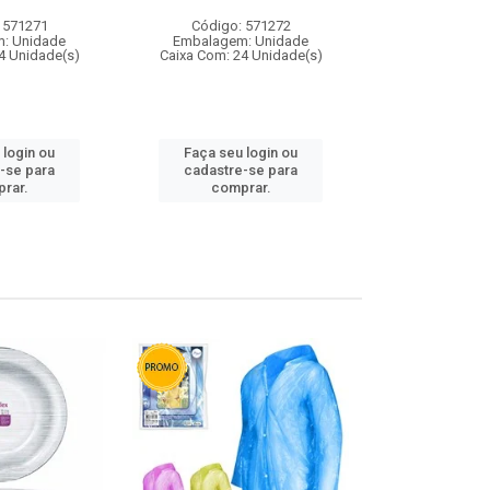
 571271
Código: 571272
Código:
: Unidade
Embalagem: Unidade
Embalagem
4 Unidade(s)
Caixa Com: 24 Unidade(s)
Caixa Com: 4
 login ou
Faça seu login ou
Faça seu 
-se para
cadastre-se para
cadastre
rar.
comprar.
comp