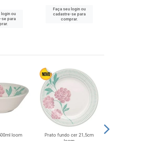
Faça seu login ou
Faça seu 
 login ou
cadastre-se para
cadastre
-se para
comprar.
comp
rar.
 500ml loom
Prato fundo cer 21,5cm
Prato raso c