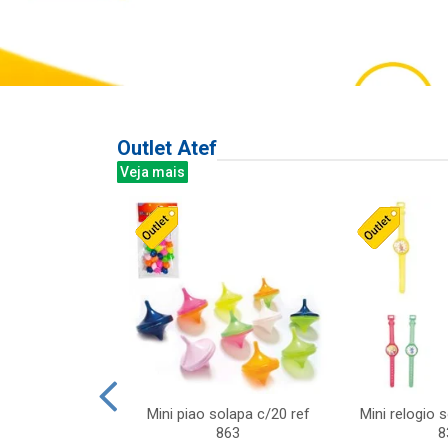
Outlet Atef
Veja mais
last c/div
Mini piao solapa c/20 ref
Mini relogio 
m ursinhos sor
863
8