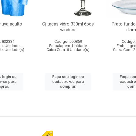
huva adulto
Cj tacas vidro 330ml 6pcs
Prato fundo
windsor
diam
: 832331
Código: 500859
Código:
m: Unidade
Embalagem: Unidade
Embalagem
44 Unidade(s)
Caixa Com: 6 Unidade(s)
Caixa Com: 2
 login ou
Faça seu login ou
Faça seu
e-se para
cadastre-se para
cadastre
prar.
comprar.
comp