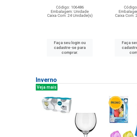
: 275814
Código: 106486
Código
m: Unidade
Embalagem: Unidade
Embalage
240 Unidade(s)
Caixa Com: 24 Unidade(s)
Caixa Com: 
u login ou
Faça seu login ou
Faça seu
e-se para
cadastre-se para
cadastr
prar.
comprar.
com
Inverno
Veja mais