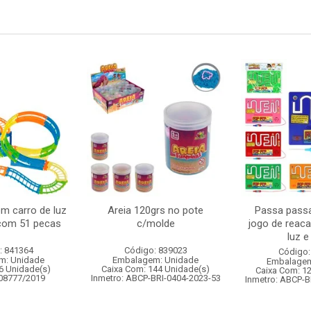
om carro de luz
Areia 120grs no pote
Passa passa
 com 51 pecas
c/molde
jogo de reac
luz 
: 841364
Código: 839023
Código:
m: Unidade
Embalagem: Unidade
Embalagem
6 Unidade(s)
Caixa Com: 144 Unidade(s)
Caixa Com: 1
008777/2019
Inmetro: ABCP-BRI-0404-2023-53
Inmetro: ABCP-B