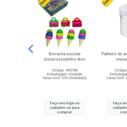
cores sortidas
Borracha escolar
Paliteiro de a
ref 130s
bolsa/sorvetinho 4cm
mesa 
: 826147
Código: 495186
Código
m: Unidade
Embalagem: Unidade
Embalage
160 Unidade(s)
Caixa Com: 576 Unidade(s)
Caixa Com: 
u login ou
Faça seu login ou
Faça seu
e-se para
cadastre-se para
cadastr
prar.
comprar.
com