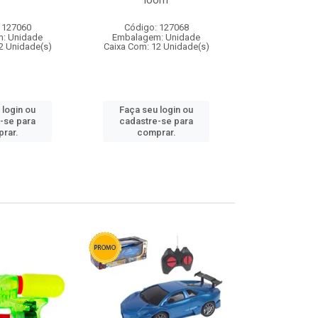
loom
 127060
Código: 127068
Código:
: Unidade
Embalagem: Unidade
Embalagem
2 Unidade(s)
Caixa Com: 12 Unidade(s)
Caixa Com: 1
 login ou
Faça seu login ou
Faça seu 
-se para
cadastre-se para
cadastre
rar.
comprar.
comp