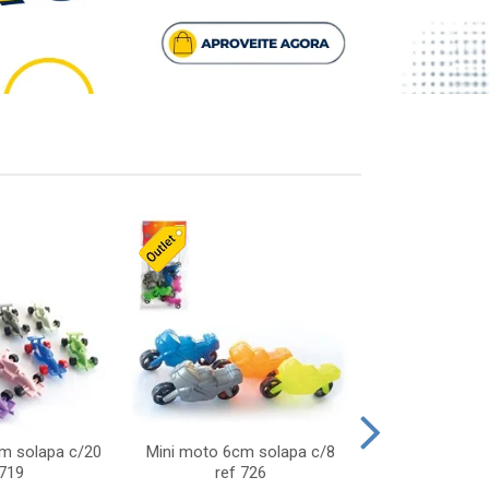
cm solapa c/20
Mini moto 6cm solapa c/8
Giro helice so
 719
ref 726
75