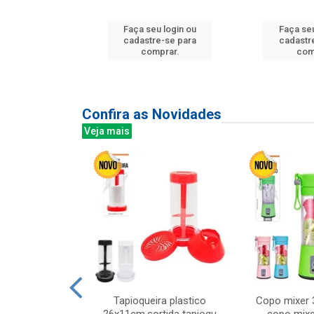
Faça seu login ou
Faça seu
u login ou
cadastre-se para
cadastr
e-se para
comprar.
com
prar.
Confira as Novidades
Veja mais
mesa cer 18cm
Tapioqueira plastico
Copo mixer 