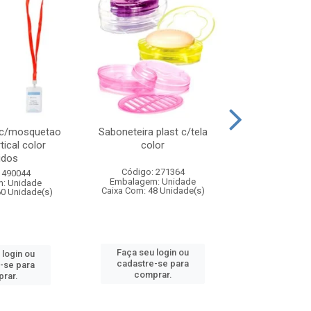
 c/mosquetao
Saboneteira plast c/tela
Prato plas
tical color
color
colo
idos
Código: 271364
Código:
 490044
Embalagem: Unidade
Embalagem
: Unidade
Caixa Com: 48 Unidade(s)
Caixa Com: 4
60 Unidade(s)
Faça seu login ou
Faça seu 
 login ou
cadastre-se para
cadastre
-se para
comprar.
comp
rar.