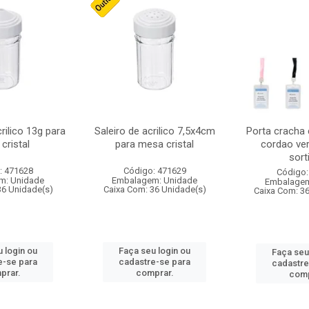
crilico 13g para
Saleiro de acrilico 7,5x4cm
Porta cracha
cristal
para mesa cristal
cordao ver
sort
: 471628
Código: 471629
Código:
m: Unidade
Embalagem: Unidade
Embalagem
36 Unidade(s)
Caixa Com: 36 Unidade(s)
Caixa Com: 3
 login ou
Faça seu login ou
Faça seu
e-se para
cadastre-se para
cadastre
prar.
comprar.
comp