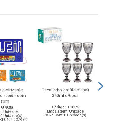
 eletrizante
Taca vidro grafite milbali
Kit boxe 
ao rapida com
340ml c/6pcs
pancada+p
e som
Código: 838876
Código:
 839358
Embalagem: Unidade
Embalagem
: Unidade
Caixa Com: 8 Unidade(s)
Caixa Com: 1
20 Unidade(s)
Inmetro: ABCP-B
RI-0404-2023-60