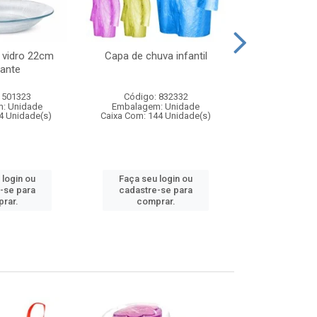
 vidro 22cm
Capa de chuva infantil
Jg prato fun
ante
diam
 501323
Código: 832332
Código:
: Unidade
Embalagem: Unidade
Embalagem
4 Unidade(s)
Caixa Com: 144 Unidade(s)
Caixa Com: 6
 login ou
Faça seu login ou
Faça seu 
-se para
cadastre-se para
cadastre
rar.
comprar.
comp