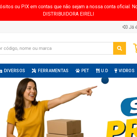
pósitos ou PIX em contas que não sejam a nossa conta oficial.
DISTRIBUIDORA EIRELI
Já é
DIVERSOS
FERRAMENTAS
PET
U.D
VIDROS