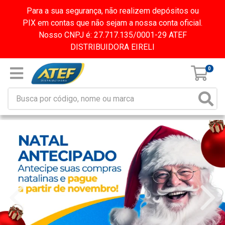
Para a sua segurança, não realizem depósitos ou
PIX em contas que não sejam a nossa conta oficial.
Nosso CNPJ é: 27.717.135/0001-29 ATEF
DISTRIBUIDORA EIRELI
0