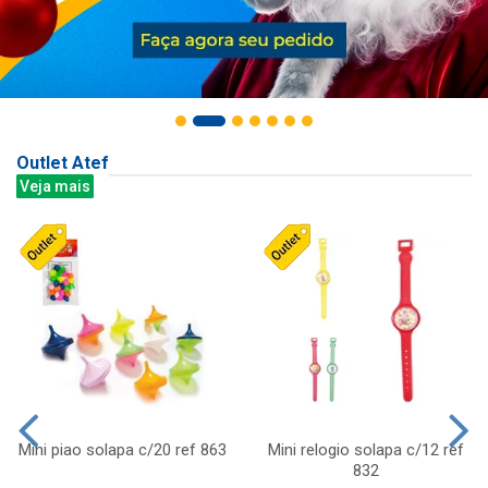
Outlet Atef
Veja mais
Mini piao solapa c/20 ref 863
Mini relogio solapa c/12 ref
832