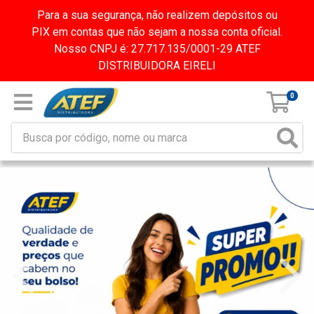
Para a sua segurança, não realizem depósitos ou
PIX em contas que não sejam a nossa conta oficial.
Nosso CNPJ é: 27.717.135/0001-29 ATEF
DISTRIBUIDORA EIRELI
0