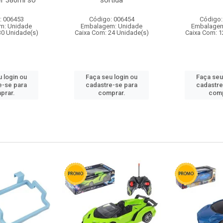
r 380ml so
sortida
: 006453
Código: 006454
Código:
m: Unidade
Embalagem: Unidade
Embalagem
30 Unidade(s)
Caixa Com: 24 Unidade(s)
Caixa Com: 1
 login ou
Faça seu login ou
Faça seu
e-se para
cadastre-se para
cadastre
prar.
comprar.
comp