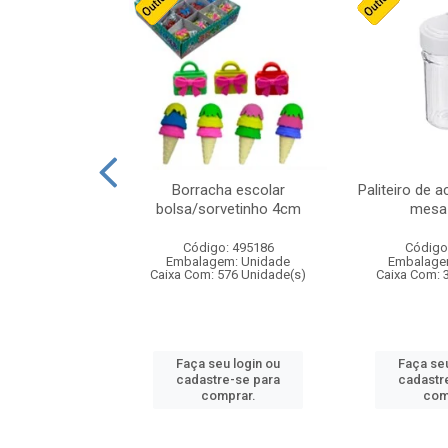
stico n.4 12cm
Borracha escolar
Paliteiro de a
bolsa/sorvetinho 4cm
mesa 
: 940550
Código: 495186
Código
m: Unidade
Embalagem: Unidade
Embalage
24 Unidade(s)
Caixa Com: 576 Unidade(s)
Caixa Com: 
u login ou
Faça seu login ou
Faça seu
e-se para
cadastre-se para
cadastr
prar.
comprar.
com