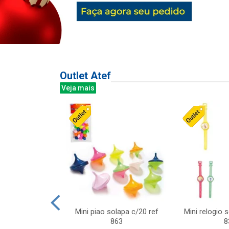
Outlet Atef
Veja mais
last c/div
Mini piao solapa c/20 ref
Mini relogio 
m ursinhos sor
863
8