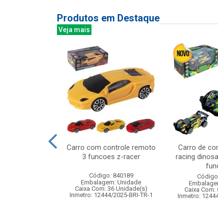
Produtos em Destaque
Veja mais
z 100led bco
Carro com controle remoto
Carro de co
,2m 220v 8f
3 funcoes z-racer
racing dinos
fun
: 842926
Código: 840189
Código
m: Unidade
Embalagem: Unidade
Embalage
120 Unidade(s)
Caixa Com: 36 Unidade(s)
Caixa Com: 
Inmetro: 12444/2025-BRI-TR-1
Inmetro: 1244