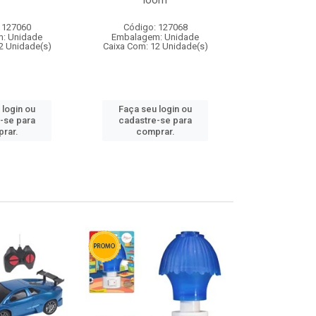
loom
 127060
Código: 127068
Código:
: Unidade
Embalagem: Unidade
Embalagem
2 Unidade(s)
Caixa Com: 12 Unidade(s)
Caixa Com: 1
 login ou
Faça seu login ou
Faça seu 
-se para
cadastre-se para
cadastre
rar.
comprar.
comp