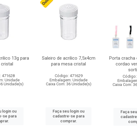
crilico 13g para
Saleiro de acrilico 7,5x4cm
Porta cracha
cristal
para mesa cristal
cordao ver
sort
: 471628
Código: 471629
Código:
m: Unidade
Embalagem: Unidade
Embalagem
36 Unidade(s)
Caixa Com: 36 Unidade(s)
Caixa Com: 3
 login ou
Faça seu login ou
Faça seu
e-se para
cadastre-se para
cadastre
prar.
comprar.
comp