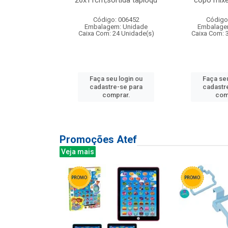
irios
26x11cm,sortida tapioqu
copo mixe
: 135177
Código: 006452
Código
m: Unidade
Embalagem: Unidade
Embalage
12 Unidade(s)
Caixa Com: 24 Unidade(s)
Caixa Com: 
u login ou
Faça seu login ou
Faça seu
e-se para
cadastre-se para
cadastr
prar.
comprar.
com
Promoções Atef
Veja mais