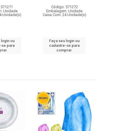
 571271
Código: 571272
Código:
: Unidade
Embalagem: Unidade
Embalagem
4 Unidade(s)
Caixa Com: 24 Unidade(s)
Caixa Com: 4
 login ou
Faça seu login ou
Faça seu 
-se para
cadastre-se para
cadastre
rar.
comprar.
comp