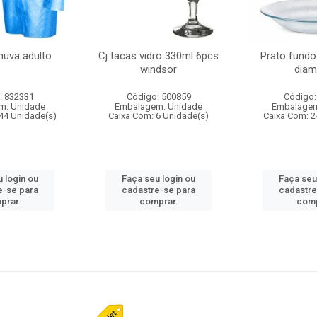
huva adulto
Cj tacas vidro 330ml 6pcs
Prato fundo
windsor
diam
: 832331
Código: 500859
Código:
m: Unidade
Embalagem: Unidade
Embalagem
44 Unidade(s)
Caixa Com: 6 Unidade(s)
Caixa Com: 2
 login ou
Faça seu login ou
Faça seu
e-se para
cadastre-se para
cadastre
prar.
comprar.
comp