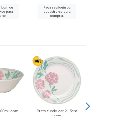
 login ou
Faça seu login ou
Faça seu 
-se para
cadastre-se para
cadastre
rar.
comprar.
comp
 500ml loom
Prato fundo cer 21,5cm
Prato raso c