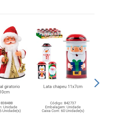
l giratorio
Lata chapeu 11x7cm
Jogo barril 
x10cm
adagas – brinq
de av
 838488
Código: 842737
Código:
: Unidade
Embalagem: Unidade
Embalagem
6 Unidade(s)
Caixa Com: 60 Unidade(s)
Caixa Com: 1
Inmetro: 0