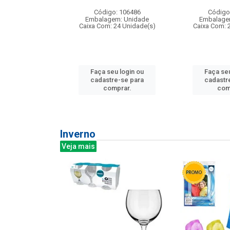
: 275814
Código: 106486
Código
m: Unidade
Embalagem: Unidade
Embalage
240 Unidade(s)
Caixa Com: 24 Unidade(s)
Caixa Com: 
u login ou
Faça seu login ou
Faça seu
e-se para
cadastre-se para
cadastr
prar.
comprar.
com
Inverno
Veja mais