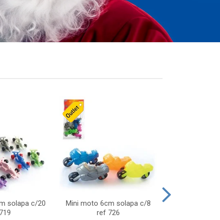
cm solapa c/20
Mini moto 6cm solapa c/8
Giro helice so
 719
ref 726
75