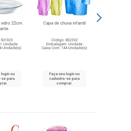
 vidro 22cm
Capa de chuva infantil
Jg prato fun
ante
diam
 501323
Código: 832332
Código:
: Unidade
Embalagem: Unidade
Embalagem
4 Unidade(s)
Caixa Com: 144 Unidade(s)
Caixa Com: 6
 login ou
Faça seu login ou
Faça seu 
-se para
cadastre-se para
cadastre
rar.
comprar.
comp