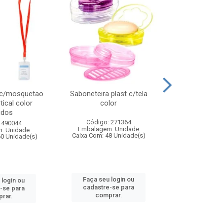
 c/mosquetao
Saboneteira plast c/tela
Prato plas
tical color
color
colo
idos
Código: 271364
Código:
 490044
Embalagem: Unidade
Embalagem
: Unidade
Caixa Com: 48 Unidade(s)
Caixa Com: 4
60 Unidade(s)
Faça seu login ou
Faça seu 
 login ou
cadastre-se para
cadastre
-se para
comprar.
comp
rar.