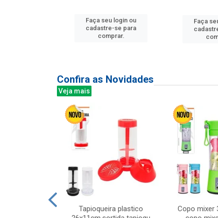
u login ou
Faça seu login ou
Faça seu
e-se para
cadastre-se para
cadastr
prar.
comprar.
com
Confira as Novidades
Veja mais
mesa cer 18cm
Tapioqueira plastico
Copo mixer 