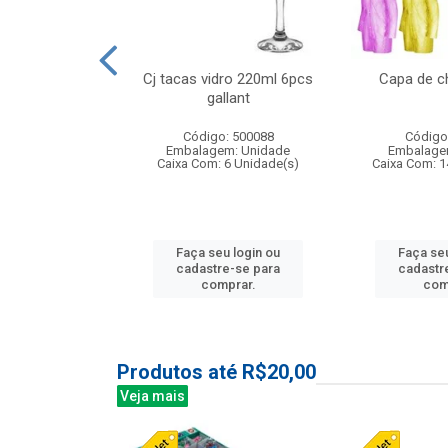
o raso 25,5cm
Cj tacas vidro 220ml 6pcs
Capa de c
e petala
gallant
: 503787
Código: 500088
Código
m: Unidade
Embalagem: Unidade
Embalage
24 Unidade(s)
Caixa Com: 6 Unidade(s)
Caixa Com: 1
u login ou
Faça seu login ou
Faça seu
e-se para
cadastre-se para
cadastr
prar.
comprar.
com
Produtos até R$20,00
Veja mais