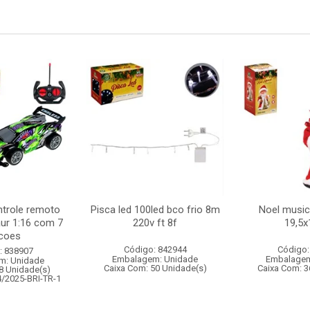
ntrole remoto
Pisca led 100led bco frio 8m
Noel musica
aur 1:16 com 7
220v ft 8f
19,5
coes
Código: 842944
Código:
: 838907
Embalagem: Unidade
Embalagem
m: Unidade
Caixa Com: 50 Unidade(s)
Caixa Com: 3
8 Unidade(s)
4/2025-BRI-TR-1