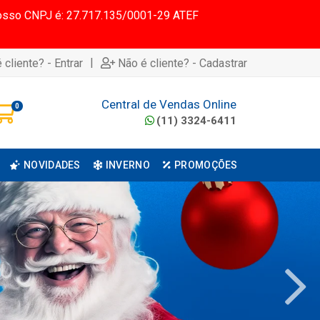
 Nosso CNPJ é: 27.717.135/0001-29 ATEF
|
 cliente? - Entrar
Não é cliente? - Cadastrar
Central de Vendas Online
0
(11) 3324-6411
NOVIDADES
INVERNO
PROMOÇÕES