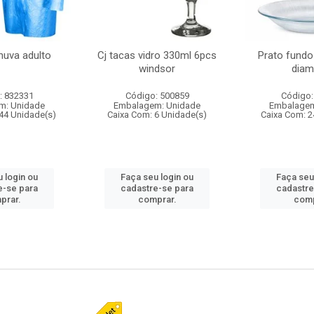
huva adulto
Cj tacas vidro 330ml 6pcs
Prato fundo
windsor
diam
: 832331
Código: 500859
Código:
m: Unidade
Embalagem: Unidade
Embalagem
44 Unidade(s)
Caixa Com: 6 Unidade(s)
Caixa Com: 2
 login ou
Faça seu login ou
Faça seu
e-se para
cadastre-se para
cadastre
prar.
comprar.
comp