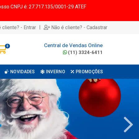
 Nosso CNPJ é: 27.717.135/0001-29 ATEF
|
 cliente? - Entrar
Não é cliente? - Cadastrar
Central de Vendas Online
0
(11) 3324-6411
NOVIDADES
INVERNO
PROMOÇÕES