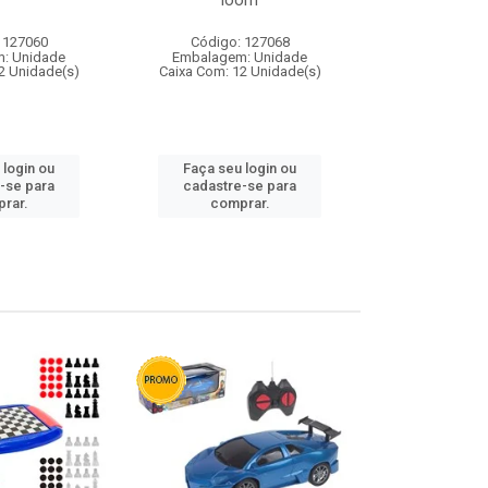
loom
 127060
Código: 127068
Código:
: Unidade
Embalagem: Unidade
Embalagem
2 Unidade(s)
Caixa Com: 12 Unidade(s)
Caixa Com: 1
 login ou
Faça seu login ou
Faça seu 
-se para
cadastre-se para
cadastre
rar.
comprar.
comp