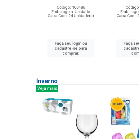
: 275814
Código: 106486
Código
m: Unidade
Embalagem: Unidade
Embalage
240 Unidade(s)
Caixa Com: 24 Unidade(s)
Caixa Com: 
u login ou
Faça seu login ou
Faça seu
e-se para
cadastre-se para
cadastr
prar.
comprar.
com
Inverno
Veja mais