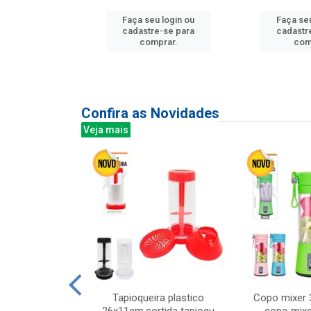
Faça seu login ou
Faça seu
u login ou
cadastre-se para
cadastr
e-se para
comprar.
com
prar.
Confira as Novidades
Veja mais
mesa cer 18cm
Tapioqueira plastico
Copo mixer 