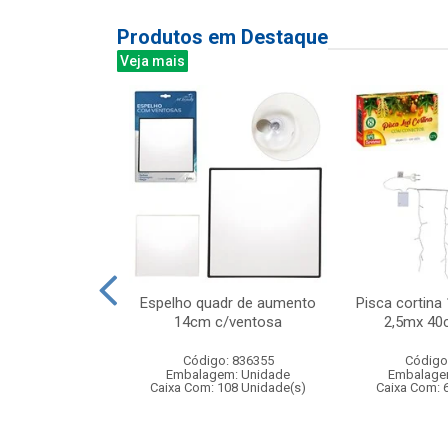
Produtos em Destaque
Veja mais
 niveis 300l
Espelho quadr de aumento
Pisca cortina 
x25cm
14cm c/ventosa
2,5mx 40
: 831942
Código: 836355
Código
m: Unidade
Embalagem: Unidade
Embalage
 6 Unidade(s)
Caixa Com: 108 Unidade(s)
Caixa Com: 
007345/2018