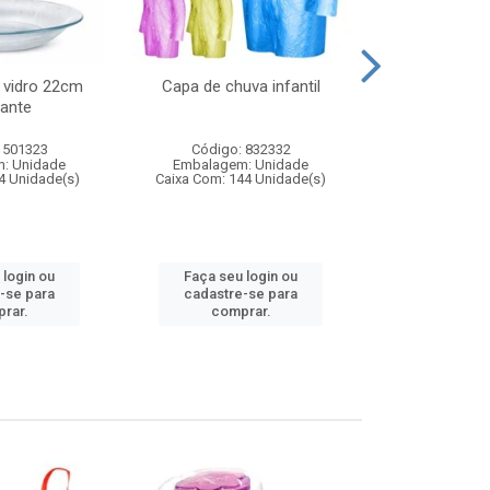
 vidro 22cm
Capa de chuva infantil
Jg prato fun
ante
diam
 501323
Código: 832332
Código:
: Unidade
Embalagem: Unidade
Embalagem
4 Unidade(s)
Caixa Com: 144 Unidade(s)
Caixa Com: 6
 login ou
Faça seu login ou
Faça seu 
-se para
cadastre-se para
cadastre
rar.
comprar.
comp