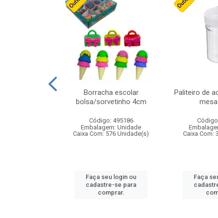
stico n.4 12cm
Borracha escolar
Paliteiro de a
bolsa/sorvetinho 4cm
mesa 
: 940550
Código: 495186
Código
m: Unidade
Embalagem: Unidade
Embalage
24 Unidade(s)
Caixa Com: 576 Unidade(s)
Caixa Com: 
u login ou
Faça seu login ou
Faça seu
e-se para
cadastre-se para
cadastr
prar.
comprar.
com