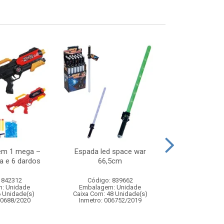
em 1 mega –
Espada led space war
Trem com vago
a e 6 dardos
66,5cm
11 p
 842312
Código: 839662
Código:
: Unidade
Embalagem: Unidade
Embalagem
6 Unidade(s)
Caixa Com: 48 Unidade(s)
Caixa Com: 3
00688/2020
Inmetro: 006752/2019
Inmetro: 0