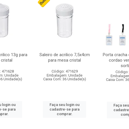
crilico 13g para
Saleiro de acrilico 7,5x4cm
Porta cracha
cristal
para mesa cristal
cordao ver
sort
: 471628
Código: 471629
Código:
m: Unidade
Embalagem: Unidade
Embalagem
36 Unidade(s)
Caixa Com: 36 Unidade(s)
Caixa Com: 3
 login ou
Faça seu login ou
Faça seu
e-se para
cadastre-se para
cadastre
prar.
comprar.
comp