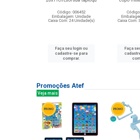
irios
26x11cm,sortida tapioqu
copo mixe
: 135177
Código: 006452
Código
m: Unidade
Embalagem: Unidade
Embalage
12 Unidade(s)
Caixa Com: 24 Unidade(s)
Caixa Com: 
u login ou
Faça seu login ou
Faça seu
e-se para
cadastre-se para
cadastr
prar.
comprar.
com
Promoções Atef
Veja mais