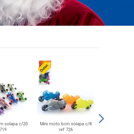
cm solapa c/20
Mini moto 6cm solapa c/8
Giro helice so
 719
ref 726
75