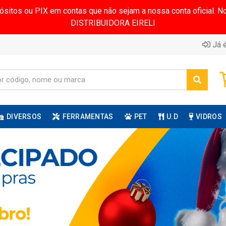
pósitos ou PIX em contas que não sejam a nossa conta oficial.
DISTRIBUIDORA EIRELI
Já é
DIVERSOS
FERRAMENTAS
PET
U.D
VIDROS