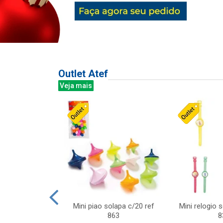
Outlet Atef
Veja mais
last c/div
Mini piao solapa c/20 ref
Mini relogio 
m ursinhos sor
863
8