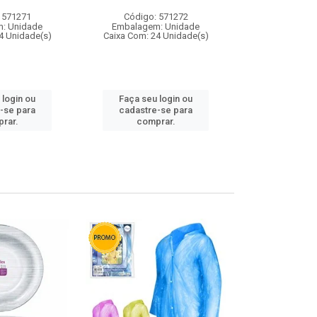
 571271
Código: 571272
Código:
: Unidade
Embalagem: Unidade
Embalagem
4 Unidade(s)
Caixa Com: 24 Unidade(s)
Caixa Com: 4
 login ou
Faça seu login ou
Faça seu 
-se para
cadastre-se para
cadastre
rar.
comprar.
comp