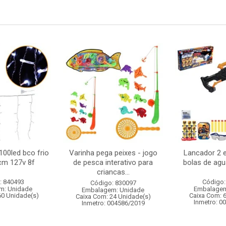
100led bco frio
Varinha pega peixes - jogo
Lancador 2 
cm 127v 8f
de pesca interativo para
bolas de agu
criancas...
: 840493
Código:
Código: 830097
m: Unidade
Embalagem
Embalagem: Unidade
60 Unidade(s)
Caixa Com: 
Caixa Com: 24 Unidade(s)
Inmetro: 0
Inmetro: 004586/2019