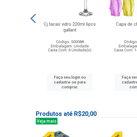
 vidro 23,5cm
Cj tacas vidro 220ml 6pcs
Capa de c
e petala
gallant
: 503788
Código: 500088
Código
m: Unidade
Embalagem: Unidade
Embalage
24 Unidade(s)
Caixa Com: 6 Unidade(s)
Caixa Com: 1
u login ou
Faça seu login ou
Faça seu
e-se para
cadastre-se para
cadastr
prar.
comprar.
com
Produtos até R$20,00
Veja mais