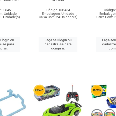
r 380ml so
sortida
: 006453
Código: 006454
Código:
m: Unidade
Embalagem: Unidade
Embalagem
30 Unidade(s)
Caixa Com: 24 Unidade(s)
Caixa Com: 1
 login ou
Faça seu login ou
Faça seu
e-se para
cadastre-se para
cadastre
prar.
comprar.
comp