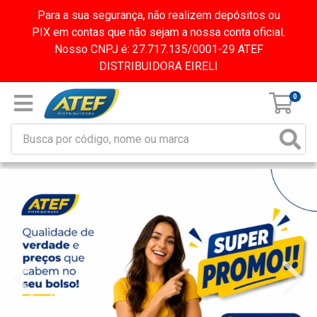
Para a sua segurança, não realizem depósitos ou
PIX em contas que não sejam a nossa conta oficial.
Nosso CNPJ é: 27.717.135/0001-29 ATEF
DISTRIBUIDORA EIRELI
0