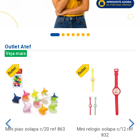
Outlet Atef
Veja mais
Mini piao solapa c/20 ref 863
Mini relogio solapa c/12 ref
832