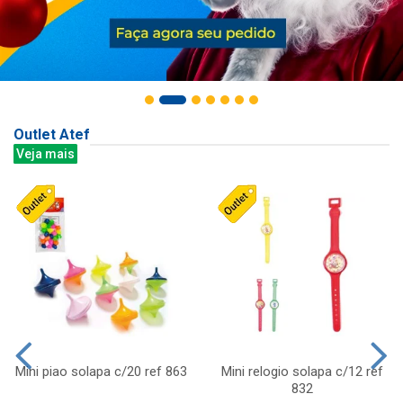
Outlet Atef
Veja mais
Mini piao solapa c/20 ref 863
Mini relogio solapa c/12 ref
832