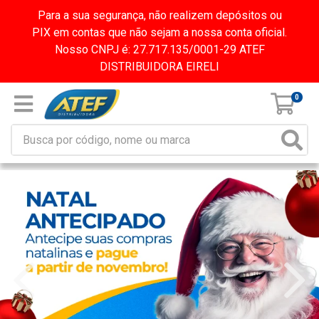
Para a sua segurança, não realizem depósitos ou
PIX em contas que não sejam a nossa conta oficial.
Nosso CNPJ é: 27.717.135/0001-29 ATEF
DISTRIBUIDORA EIRELI
0