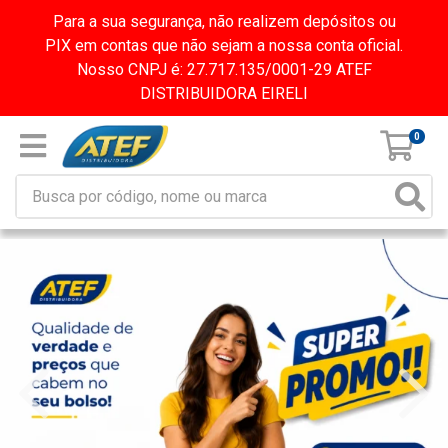
Para a sua segurança, não realizem depósitos ou
PIX em contas que não sejam a nossa conta oficial.
Nosso CNPJ é: 27.717.135/0001-29 ATEF
DISTRIBUIDORA EIRELI
0