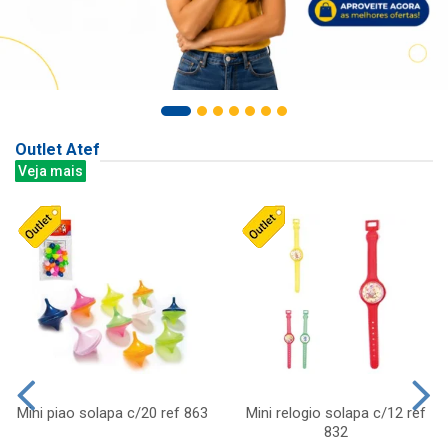
Outlet Atef
Veja mais
Mini piao solapa c/20 ref 863
Mini relogio solapa c/12 ref
832