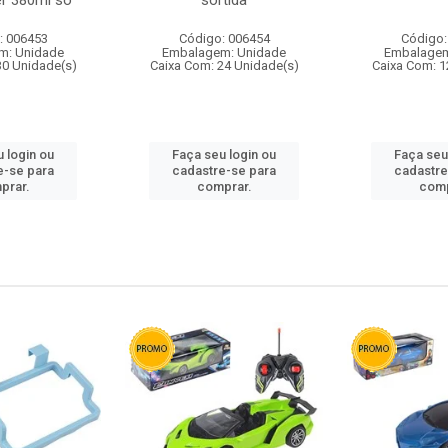
r 380ml so
sortida
: 006453
Código: 006454
Código:
m: Unidade
Embalagem: Unidade
Embalagem
30 Unidade(s)
Caixa Com: 24 Unidade(s)
Caixa Com: 1
 login ou
Faça seu login ou
Faça seu
e-se para
cadastre-se para
cadastre
prar.
comprar.
comp