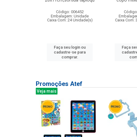
irios
26x11cm,sortida tapioqu
copo mixe
: 135177
Código: 006452
Código
m: Unidade
Embalagem: Unidade
Embalage
12 Unidade(s)
Caixa Com: 24 Unidade(s)
Caixa Com: 
u login ou
Faça seu login ou
Faça seu
e-se para
cadastre-se para
cadastr
prar.
comprar.
com
Promoções Atef
Veja mais