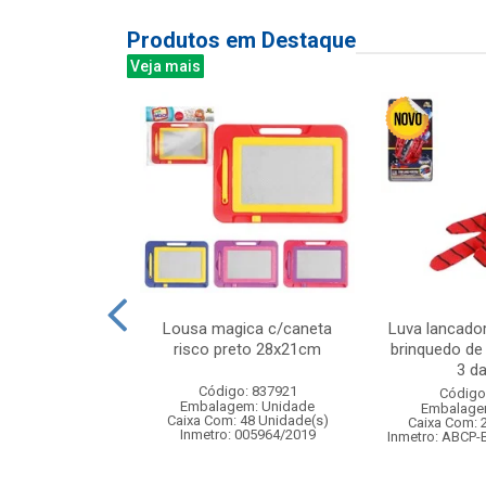
Produtos em Destaque
Veja mais
 com luminaria
Lousa magica c/caneta
Luva lancado
5x33cm
risco preto 28x21cm
brinquedo de
3 da
: 830852
Código: 837921
Código
m: Unidade
Embalagem: Unidade
Embalage
24 Unidade(s)
Caixa Com: 48 Unidade(s)
Caixa Com: 
Inmetro: 005964/2019
Inmetro: ABCP-