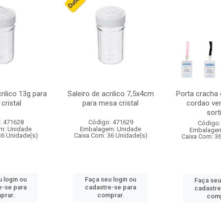
crilico 13g para
Saleiro de acrilico 7,5x4cm
Porta cracha
cristal
para mesa cristal
cordao ver
sort
: 471628
Código: 471629
Código:
m: Unidade
Embalagem: Unidade
Embalagem
36 Unidade(s)
Caixa Com: 36 Unidade(s)
Caixa Com: 3
 login ou
Faça seu login ou
Faça seu
e-se para
cadastre-se para
cadastre
prar.
comprar.
comp