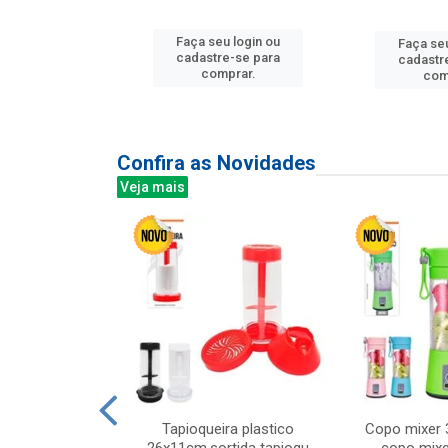
u login ou
Faça seu login ou
Faça seu
e-se para
cadastre-se para
cadastr
prar.
comprar.
com
Confira as Novidades
Veja mais
mesa cer 18cm
Tapioqueira plastico
Copo mixer 