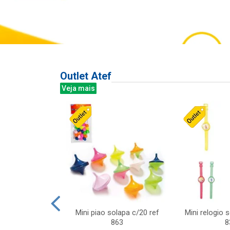
Outlet Atef
Veja mais
last c/div
Mini piao solapa c/20 ref
Mini relogio 
m ursinhos sor
863
8