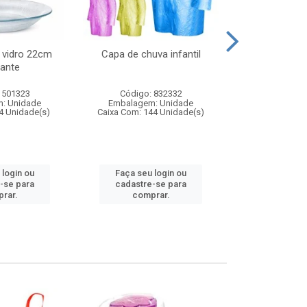
 vidro 22cm
Capa de chuva infantil
Jg prato fun
ante
diam
 501323
Código: 832332
Código:
: Unidade
Embalagem: Unidade
Embalagem
4 Unidade(s)
Caixa Com: 144 Unidade(s)
Caixa Com: 6
 login ou
Faça seu login ou
Faça seu 
-se para
cadastre-se para
cadastre
rar.
comprar.
comp