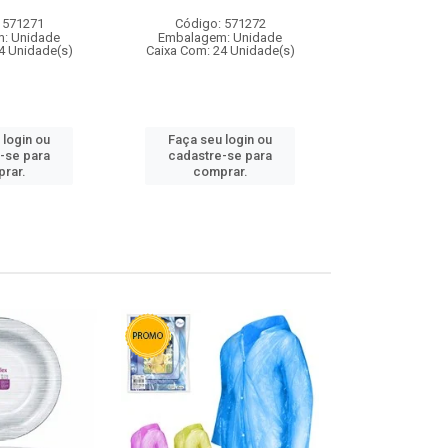
 571271
Código: 571272
Código:
: Unidade
Embalagem: Unidade
Embalagem
4 Unidade(s)
Caixa Com: 24 Unidade(s)
Caixa Com: 4
 login ou
Faça seu login ou
Faça seu 
-se para
cadastre-se para
cadastre
rar.
comprar.
comp