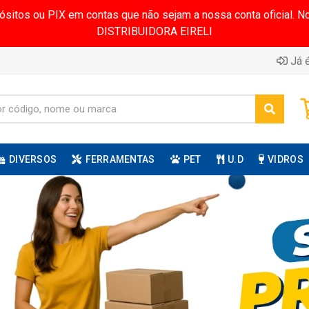
pósitos ou PIX em contas que não sejam a nossa conta oficial.
DISTRIBUIDORA EIRELI
Já é
DIVERSOS
FERRAMENTAS
PET
U.D
VIDROS