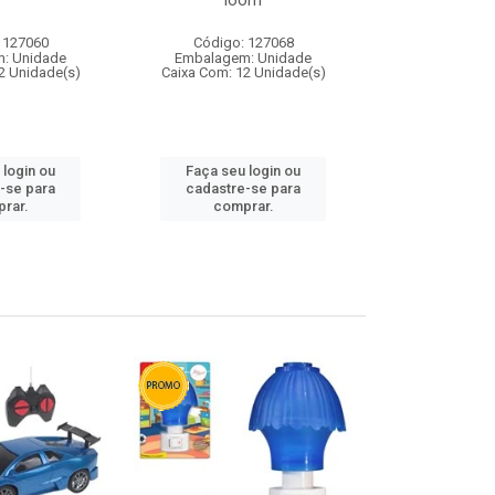
loom
 127060
Código: 127068
Código:
: Unidade
Embalagem: Unidade
Embalagem
2 Unidade(s)
Caixa Com: 12 Unidade(s)
Caixa Com: 1
 login ou
Faça seu login ou
Faça seu 
-se para
cadastre-se para
cadastre
rar.
comprar.
comp