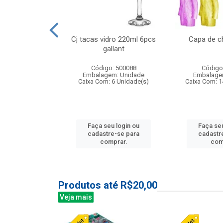
o raso 25,5cm
Cj tacas vidro 220ml 6pcs
Capa de c
e petala
gallant
: 503787
Código: 500088
Código
m: Unidade
Embalagem: Unidade
Embalage
24 Unidade(s)
Caixa Com: 6 Unidade(s)
Caixa Com: 1
u login ou
Faça seu login ou
Faça seu
e-se para
cadastre-se para
cadastr
prar.
comprar.
com
Produtos até R$20,00
Veja mais