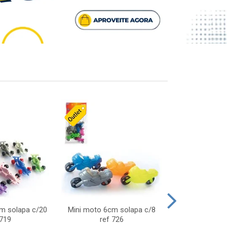
cm solapa c/20
Mini moto 6cm solapa c/8
Giro helice so
 719
ref 726
75