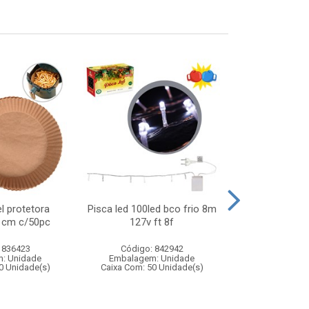
l protetora
Pisca led 100led bco frio 8m
Arvore music
21cm c/50pc
127v ft 8f
que fala)
 836423
Código: 842942
Código:
: Unidade
Embalagem: Unidade
Embalagem
0 Unidade(s)
Caixa Com: 50 Unidade(s)
Caixa Com: 3