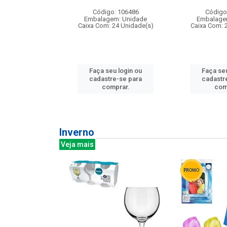
: 275814
Código: 106486
Código
m: Unidade
Embalagem: Unidade
Embalage
240 Unidade(s)
Caixa Com: 24 Unidade(s)
Caixa Com: 
u login ou
Faça seu login ou
Faça seu
e-se para
cadastre-se para
cadastr
prar.
comprar.
com
Inverno
Veja mais