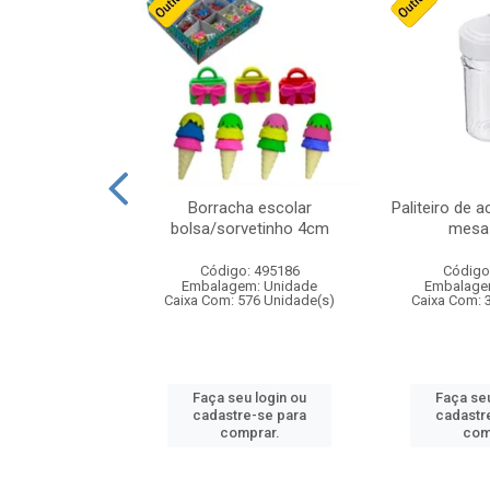
stico n.4 12cm
Borracha escolar
Paliteiro de a
bolsa/sorvetinho 4cm
mesa 
: 940550
Código: 495186
Código
m: Unidade
Embalagem: Unidade
Embalage
24 Unidade(s)
Caixa Com: 576 Unidade(s)
Caixa Com: 
u login ou
Faça seu login ou
Faça seu
e-se para
cadastre-se para
cadastr
prar.
comprar.
com