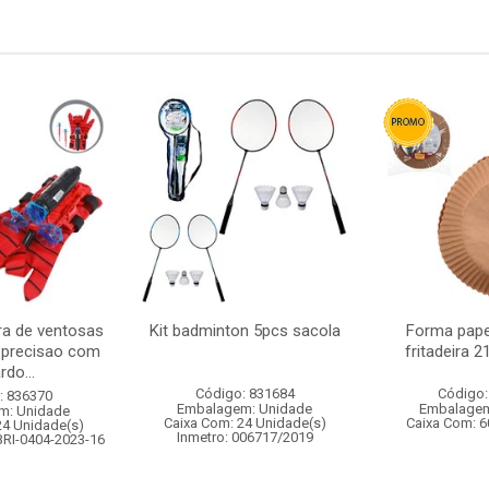
ra de ventosas
Kit badminton 5pcs sacola
Forma pape
 precisao com
fritadeira 
rdo...
Código: 831684
Código:
: 836370
Embalagem: Unidade
Embalagem
m: Unidade
Caixa Com: 24 Unidade(s)
Caixa Com: 6
24 Unidade(s)
Inmetro: 006717/2019
BRI-0404-2023-16