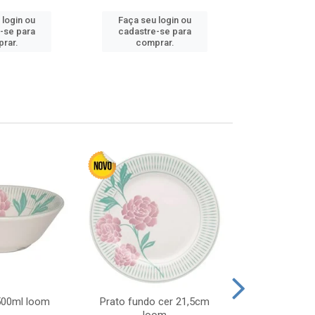
 login ou
Faça seu login ou
Faça seu 
-se para
cadastre-se para
cadastre
rar.
comprar.
comp
 500ml loom
Prato fundo cer 21,5cm
Prato raso c