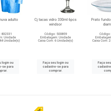
huva adulto
Cj tacas vidro 330ml 6pcs
Prato fundo
windsor
diam
: 832331
Código: 500859
Código:
m: Unidade
Embalagem: Unidade
Embalagem
44 Unidade(s)
Caixa Com: 6 Unidade(s)
Caixa Com: 2
 login ou
Faça seu login ou
Faça seu
e-se para
cadastre-se para
cadastre
prar.
comprar.
comp