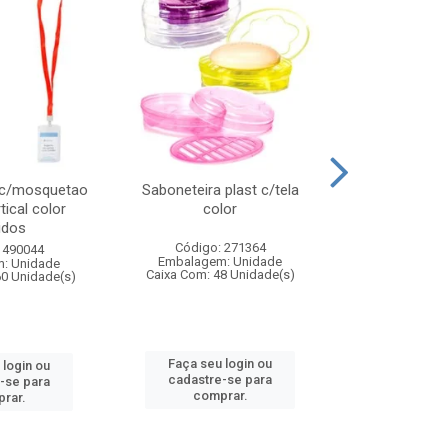
 c/mosquetao
Saboneteira plast c/tela
Prato plas
tical color
color
colo
idos
Código: 271364
Código:
 490044
Embalagem: Unidade
Embalagem
: Unidade
Caixa Com: 48 Unidade(s)
Caixa Com: 4
60 Unidade(s)
Faça seu login ou
Faça seu 
 login ou
cadastre-se para
cadastre
-se para
comprar.
comp
rar.