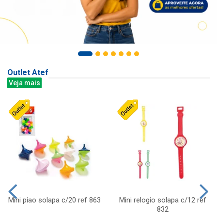
Outlet Atef
Veja mais
Mini piao solapa c/20 ref 863
Mini relogio solapa c/12 ref
832