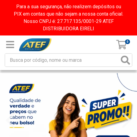
Para a sua segurança, não realizem depósitos ou
PIX em contas que não sejam a nossa conta oficial.
Nosso CNPJ é: 27.717.135/0001-29 ATEF
DISTRIBUIDORA EIRELI
0