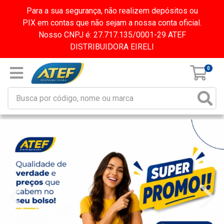
Para a sua segurança, não realizem depósitos ou
PIX em contas que não sejam a nossa conta oficial.
Nosso CNPJ é: 27.717.135/0001-29 ATEF
DISTRIBUIDORA EIRELI
0