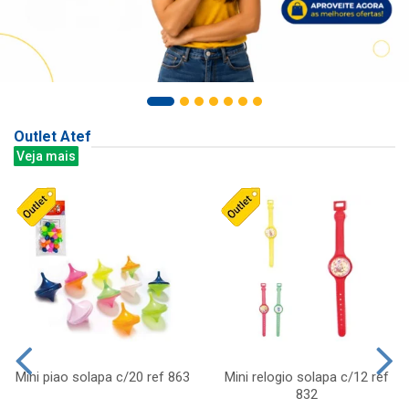
Outlet Atef
Veja mais
Mini piao solapa c/20 ref 863
Mini relogio solapa c/12 ref
832