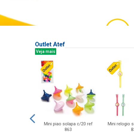
Outlet Atef
Veja mais
last c/div
Mini piao solapa c/20 ref
Mini relogio 
m ursinhos sor
863
8