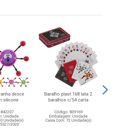
ranha desce
Baralho plast 168 lata 2
Tapete de 
 silicone
baralhos c/54 carta
90x1
 842207
Código: 839169
Código:
: Unidade
Embalagem: Unidade
Embalagem
20 Unidade(s)
Caixa Com: 72 Unidade(s)
Caixa Com: 2
05527/2020
Inmetro: 0