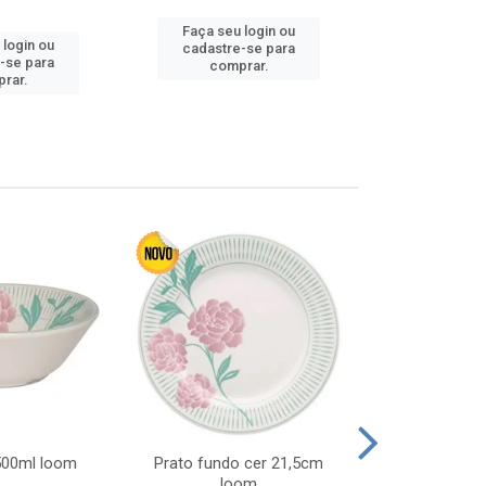
Faça seu login ou
 login ou
Faça seu 
cadastre-se para
-se para
cadastre
comprar.
rar.
comp
 500ml loom
Prato fundo cer 21,5cm
Prato raso c
loom