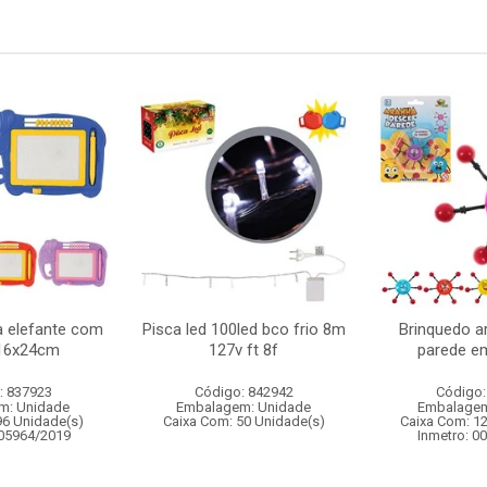
 elefante com
Pisca led 100led bco frio 8m
Brinquedo a
16x24cm
127v ft 8f
parede em
: 837923
Código: 842942
Código:
m: Unidade
Embalagem: Unidade
Embalagem
96 Unidade(s)
Caixa Com: 50 Unidade(s)
Caixa Com: 1
005964/2019
Inmetro: 0