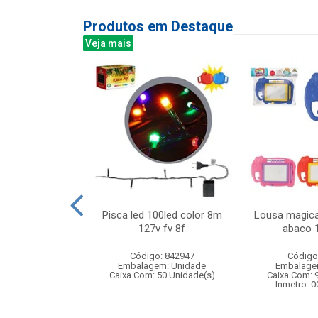
Produtos em Destaque
Veja mais
ra varetas
Pisca led 100led color 8m
Lousa magica
127v fv 8f
abaco 
: 842217
Código: 842947
Código
m: Unidade
Embalagem: Unidade
Embalage
24 Unidade(s)
Caixa Com: 50 Unidade(s)
Caixa Com: 
006747/2019
Inmetro: 