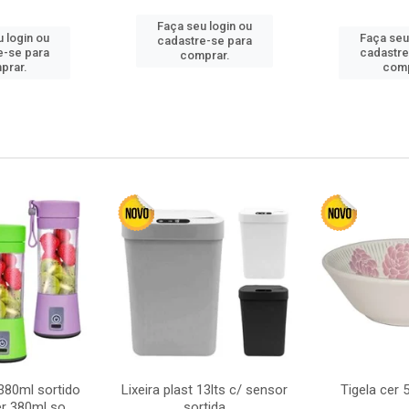
Faça seu login ou
 login ou
Faça seu
cadastre-se para
e-se para
cadastre
comprar.
prar.
comp
380ml sortido
Lixeira plast 13lts c/ sensor
Tigela cer
r 380ml so
sortida