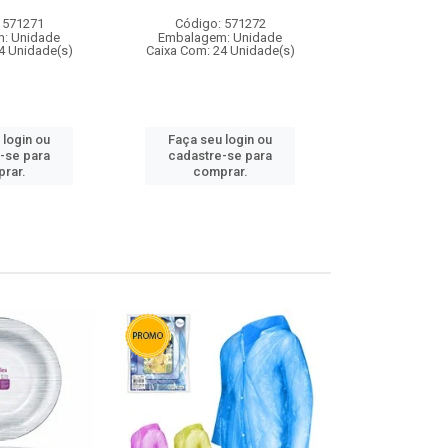
 571271
Código: 571272
Código:
: Unidade
Embalagem: Unidade
Embalagem
4 Unidade(s)
Caixa Com: 24 Unidade(s)
Caixa Com: 4
 login ou
Faça seu login ou
Faça seu 
-se para
cadastre-se para
cadastre
rar.
comprar.
comp