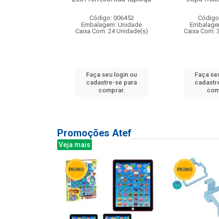
: 135177
Código: 006452
Código
m: Unidade
Embalagem: Unidade
Embalage
12 Unidade(s)
Caixa Com: 24 Unidade(s)
Caixa Com: 
u login ou
Faça seu login ou
Faça seu
e-se para
cadastre-se para
cadastr
prar.
comprar.
com
Promoções Atef
Veja mais