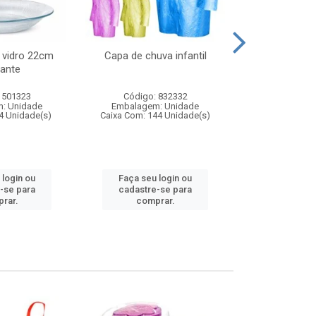
 vidro 22cm
Capa de chuva infantil
Jg prato fun
ante
diam
 501323
Código: 832332
Código:
: Unidade
Embalagem: Unidade
Embalagem
4 Unidade(s)
Caixa Com: 144 Unidade(s)
Caixa Com: 6
 login ou
Faça seu login ou
Faça seu 
-se para
cadastre-se para
cadastre
rar.
comprar.
comp