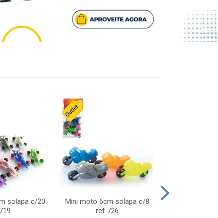
cm solapa c/20
Mini moto 6cm solapa c/8
Giro helice so
 719
ref 726
75