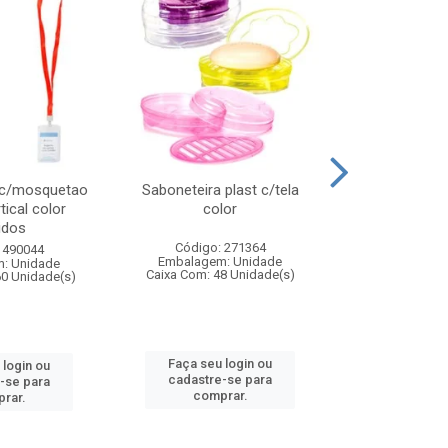
 c/mosquetao
Saboneteira plast c/tela
Prato plas
tical color
color
colo
idos
Código: 271364
Código:
 490044
Embalagem: Unidade
Embalagem
: Unidade
Caixa Com: 48 Unidade(s)
Caixa Com: 4
60 Unidade(s)
Faça seu login ou
Faça seu 
 login ou
cadastre-se para
cadastre
-se para
comprar.
comp
rar.