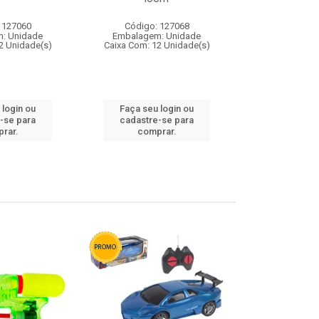
 127060
Código: 127068
Código:
: Unidade
Embalagem: Unidade
Embalagem
2 Unidade(s)
Caixa Com: 12 Unidade(s)
Caixa Com: 1
 login ou
Faça seu login ou
Faça seu 
-se para
cadastre-se para
cadastre
rar.
comprar.
comp