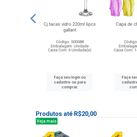
o raso 25,5cm
Cj tacas vidro 220ml 6pcs
Capa de c
e petala
gallant
: 503787
Código: 500088
Código
m: Unidade
Embalagem: Unidade
Embalage
24 Unidade(s)
Caixa Com: 6 Unidade(s)
Caixa Com: 1
u login ou
Faça seu login ou
Faça seu
e-se para
cadastre-se para
cadastr
prar.
comprar.
com
Produtos até R$20,00
Veja mais