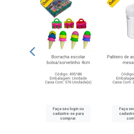
cores sortidas
Borracha escolar
Paliteiro de a
ref 130s
bolsa/sorvetinho 4cm
mesa 
: 826147
Código: 495186
Código
m: Unidade
Embalagem: Unidade
Embalage
160 Unidade(s)
Caixa Com: 576 Unidade(s)
Caixa Com: 
u login ou
Faça seu login ou
Faça seu
e-se para
cadastre-se para
cadastr
prar.
comprar.
com