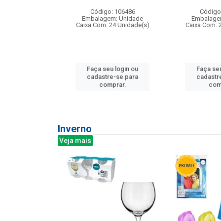
: 275814
Código: 106486
Código
m: Unidade
Embalagem: Unidade
Embalage
240 Unidade(s)
Caixa Com: 24 Unidade(s)
Caixa Com: 
u login ou
Faça seu login ou
Faça seu
e-se para
cadastre-se para
cadastr
prar.
comprar.
com
Inverno
Veja mais