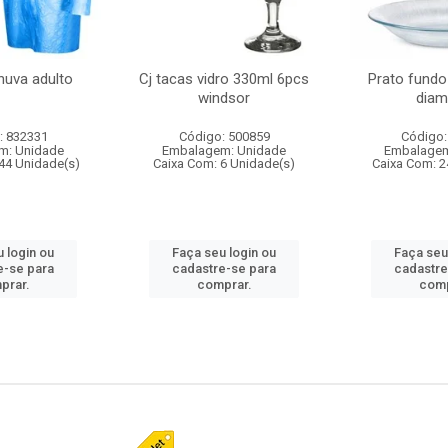
huva adulto
Cj tacas vidro 330ml 6pcs
Prato fundo
windsor
diam
: 832331
Código: 500859
Código:
m: Unidade
Embalagem: Unidade
Embalagem
44 Unidade(s)
Caixa Com: 6 Unidade(s)
Caixa Com: 2
 login ou
Faça seu login ou
Faça seu
e-se para
cadastre-se para
cadastre
prar.
comprar.
comp