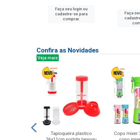
Faça seu login ou
u login ou
Faça seu
cadastre-se para
e-se para
cadastr
comprar.
prar.
com
Confira as Novidades
Veja mais
mesa cer 18cm
Tapioqueira plastico
Copo mixer 
irios
26x11cm,sortida tapioqu
copo mixe