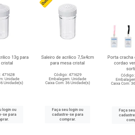
crilico 13g para
Saleiro de acrilico 7,5x4cm
Porta cracha
cristal
para mesa cristal
cordao ver
sort
: 471628
Código: 471629
Código:
m: Unidade
Embalagem: Unidade
Embalagem
36 Unidade(s)
Caixa Com: 36 Unidade(s)
Caixa Com: 3
 login ou
Faça seu login ou
Faça seu
e-se para
cadastre-se para
cadastre
prar.
comprar.
comp