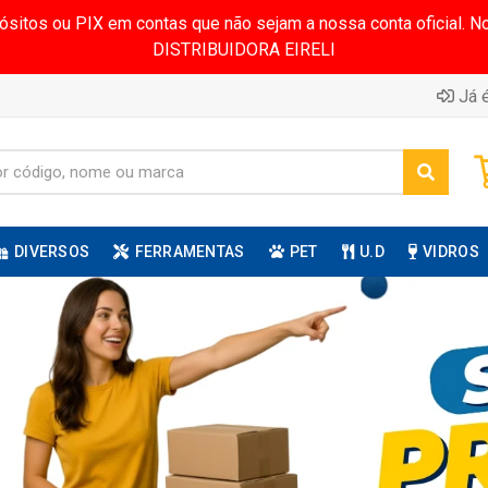
pósitos ou PIX em contas que não sejam a nossa conta oficial.
DISTRIBUIDORA EIRELI
Já é
DIVERSOS
FERRAMENTAS
PET
U.D
VIDROS