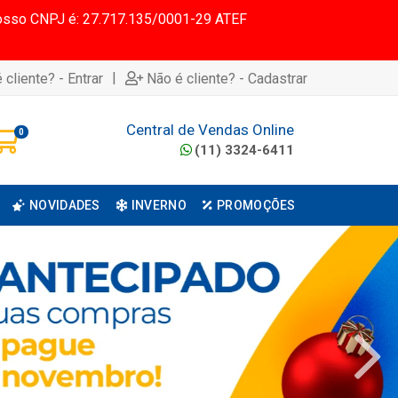
 Nosso CNPJ é: 27.717.135/0001-29 ATEF
|
 cliente? - Entrar
Não é cliente? - Cadastrar
Central de Vendas Online
0
(11) 3324-6411
NOVIDADES
INVERNO
PROMOÇÕES