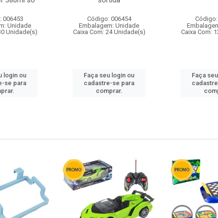
r 380ml so
sortida
: 006453
Código: 006454
Código:
m: Unidade
Embalagem: Unidade
Embalagem
30 Unidade(s)
Caixa Com: 24 Unidade(s)
Caixa Com: 1
 login ou
Faça seu login ou
Faça seu
e-se para
cadastre-se para
cadastre
prar.
comprar.
comp