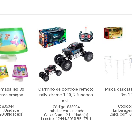
omada led 3d
Carrinho de controle remoto
Pisca cascata
hores amigos
rally xtreme 1:20, 7 funcoes
3m 12
e d...
: 836344
Código:
Código: 838904
m: Unidade
Embalagem
Embalagem: Unidade
20 Unidade(s)
Caixa Com: 6
Caixa Com: 12 Unidade(s)
Inmetro: 12444/2025-BRI-TR-1