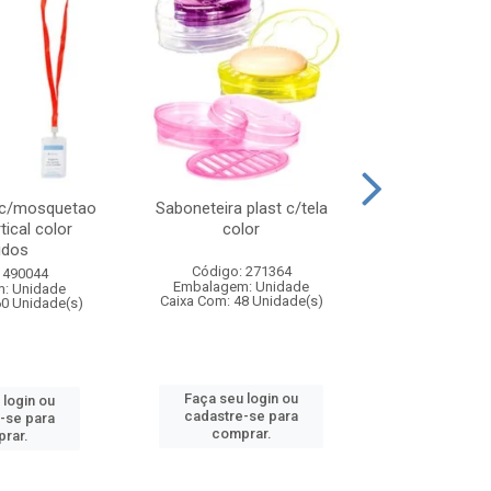
 c/mosquetao
Saboneteira plast c/tela
Prato plas
tical color
color
colo
idos
Código: 271364
Código:
 490044
Embalagem: Unidade
Embalagem
: Unidade
Caixa Com: 48 Unidade(s)
Caixa Com: 4
60 Unidade(s)
Faça seu login ou
Faça seu 
 login ou
cadastre-se para
cadastre
-se para
comprar.
comp
rar.