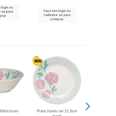
 login ou
Faça seu login ou
Faça seu 
-se para
cadastre-se para
cadastre
rar.
comprar.
comp
 500ml loom
Prato fundo cer 21,5cm
Prato raso c