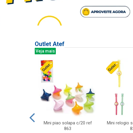
Outlet Atef
Veja mais
last c/div
Mini piao solapa c/20 ref
Mini relogio 
m ursinhos sor
863
8