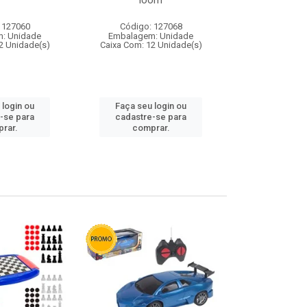
loom
 127060
Código: 127068
Código:
: Unidade
Embalagem: Unidade
Embalagem
2 Unidade(s)
Caixa Com: 12 Unidade(s)
Caixa Com: 1
 login ou
Faça seu login ou
Faça seu 
-se para
cadastre-se para
cadastre
rar.
comprar.
comp