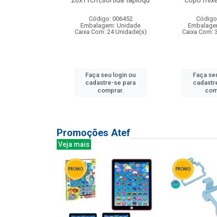
irios
26x11cm,sortida tapioqu
copo mixe
: 135177
Código: 006452
Código
m: Unidade
Embalagem: Unidade
Embalage
12 Unidade(s)
Caixa Com: 24 Unidade(s)
Caixa Com: 
u login ou
Faça seu login ou
Faça seu
e-se para
cadastre-se para
cadastr
prar.
comprar.
com
Promoções Atef
Veja mais