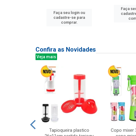
u login ou
Faça seu
Faça seu login ou
e-se para
cadastr
cadastre-se para
prar.
com
comprar.
Confira as Novidades
Veja mais
mesa cer 18cm
Tapioqueira plastico
Copo mixer 