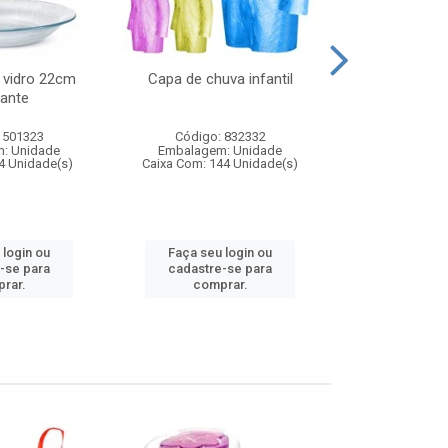
 vidro 22cm
Capa de chuva infantil
Jg prato fun
ante
diam
 501323
Código: 832332
Código:
: Unidade
Embalagem: Unidade
Embalagem
4 Unidade(s)
Caixa Com: 144 Unidade(s)
Caixa Com: 6
 login ou
Faça seu login ou
Faça seu 
-se para
cadastre-se para
cadastre
rar.
comprar.
comp