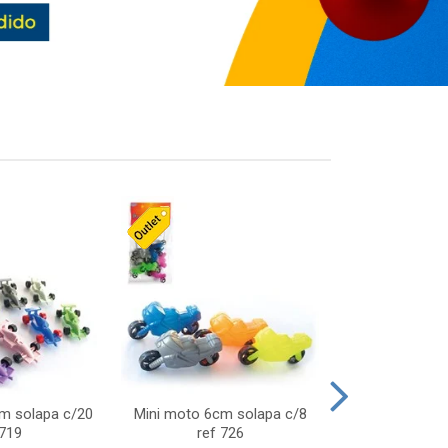
cm solapa c/20
Mini moto 6cm solapa c/8
Giro helice so
 719
ref 726
75