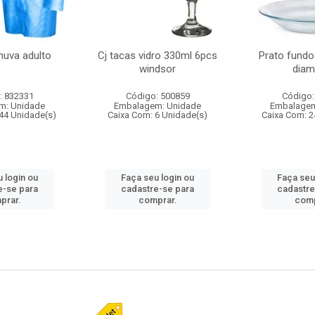
huva adulto
Cj tacas vidro 330ml 6pcs
Prato fundo
windsor
diam
: 832331
Código: 500859
Código:
m: Unidade
Embalagem: Unidade
Embalagem
44 Unidade(s)
Caixa Com: 6 Unidade(s)
Caixa Com: 2
 login ou
Faça seu login ou
Faça seu
e-se para
cadastre-se para
cadastre
prar.
comprar.
comp