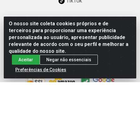
TikTok
O nosso site coleta cookies próprios e de
Baixe já nosso APP
terceiros para proporcionar uma experiência
personalizada ao usuário, apresentar publicidade
relevante de acordo com o seu perfil e melhorar a
qualidade do nosso site.
Aceitar
Negar não essenciais
Site Seguro
Preferências de Cookies
Loja / Showroom
Tel.: (11) 3227-0546
Av Vautier, 587/597 - Pari - São Paulo/SP