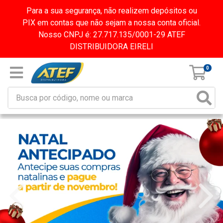
Para a sua segurança, não realizem depósitos ou
PIX em contas que não sejam a nossa conta oficial.
Nosso CNPJ é: 27.717.135/0001-29 ATEF
DISTRIBUIDORA EIRELI
0