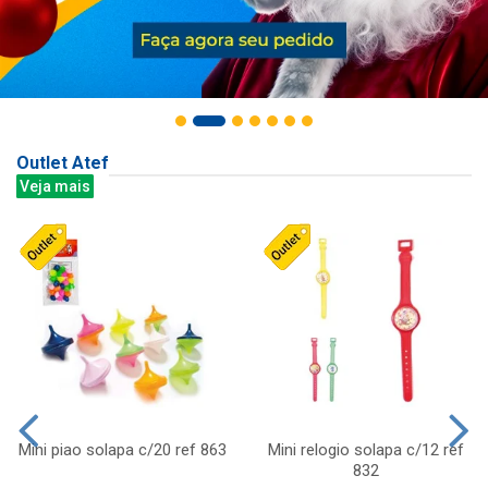
Outlet Atef
Veja mais
Mini piao solapa c/20 ref 863
Mini relogio solapa c/12 ref
832