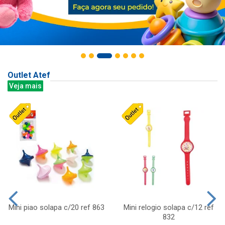
Outlet Atef
Veja mais
Mini piao solapa c/20 ref 863
Mini relogio solapa c/12 ref
832