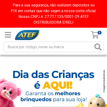
Para a sua segurança, não realizem depósitos ou
PIX em contas que não sejam a nossa conta oficial.
Nosso CNPJ é: 27.717.135/0001-29 ATEF
DISTRIBUIDORA EIRELI
0