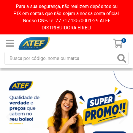
Para a sua segurança, não realizem depósitos ou
PIX em contas que não sejam a nossa conta oficial.
Nosso CNPJ é: 27.717.135/0001-29 ATEF
DISTRIBUIDORA EIRELI
0