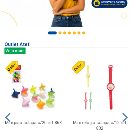
Outlet Atef
Veja mais
Mini piao solapa c/20 ref 863
Mini relogio solapa c/12 ref
832