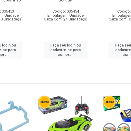
r 380ml so
sortida
: 006453
Código: 006454
Código:
m: Unidade
Embalagem: Unidade
Embalagem
30 Unidade(s)
Caixa Com: 24 Unidade(s)
Caixa Com: 1
 login ou
Faça seu login ou
Faça seu
e-se para
cadastre-se para
cadastre
prar.
comprar.
comp