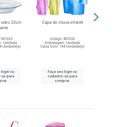
 vidro 22cm
Capa de chuva infantil
Jg prato fun
ante
diam
 501323
Código: 832332
Código:
: Unidade
Embalagem: Unidade
Embalagem
4 Unidade(s)
Caixa Com: 144 Unidade(s)
Caixa Com: 6
 login ou
Faça seu login ou
Faça seu 
-se para
cadastre-se para
cadastre
rar.
comprar.
comp