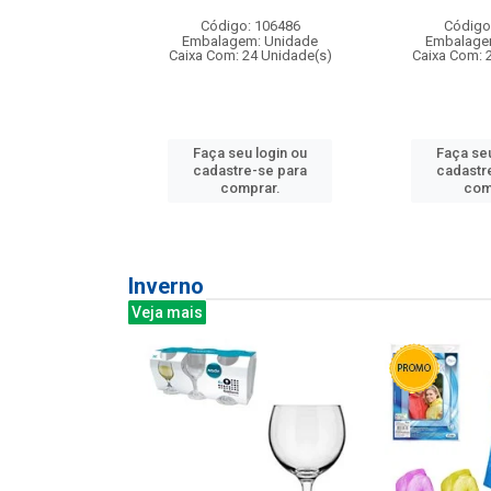
: 275814
Código: 106486
Código
m: Unidade
Embalagem: Unidade
Embalage
240 Unidade(s)
Caixa Com: 24 Unidade(s)
Caixa Com: 
u login ou
Faça seu login ou
Faça seu
e-se para
cadastre-se para
cadastr
prar.
comprar.
com
Inverno
Veja mais