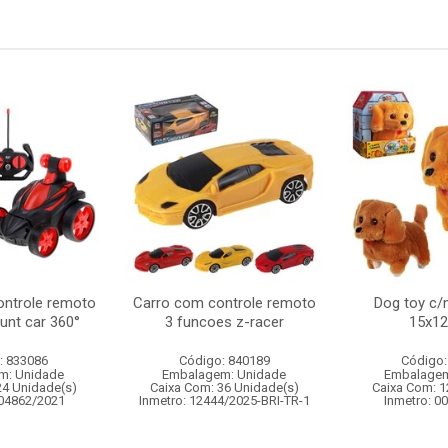
ontrole remoto
Carro com controle remoto
Dog toy c
tunt car 360°
3 funcoes z-racer
15x1
: 833086
Código: 840189
Código:
m: Unidade
Embalagem: Unidade
Embalagem
24 Unidade(s)
Caixa Com: 36 Unidade(s)
Caixa Com: 1
004862/2021
Inmetro: 12444/2025-BRI-TR-1
Inmetro: 0