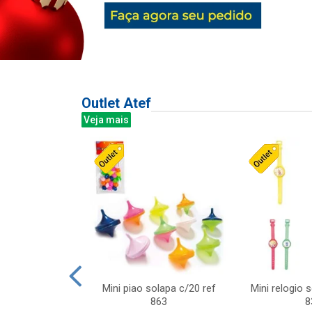
Outlet Atef
Veja mais
last c/div
Mini piao solapa c/20 ref
Mini relogio 
m ursinhos sor
863
8