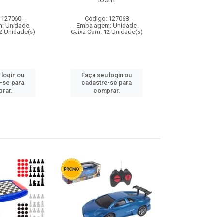
loom
 127060
Código: 127068
Código:
: Unidade
Embalagem: Unidade
Embalagem
2 Unidade(s)
Caixa Com: 12 Unidade(s)
Caixa Com: 1
 login ou
Faça seu login ou
Faça seu 
-se para
cadastre-se para
cadastre
rar.
comprar.
comp