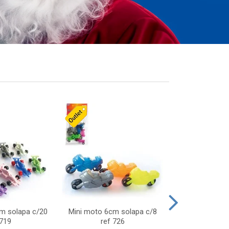
cm solapa c/20
Mini moto 6cm solapa c/8
Giro helice so
 719
ref 726
75