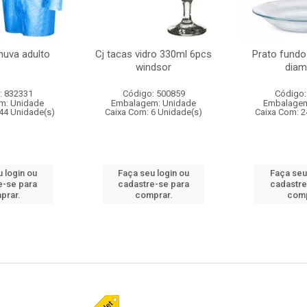
huva adulto
Cj tacas vidro 330ml 6pcs
Prato fundo
windsor
diam
: 832331
Código: 500859
Código:
m: Unidade
Embalagem: Unidade
Embalagem
44 Unidade(s)
Caixa Com: 6 Unidade(s)
Caixa Com: 2
 login ou
Faça seu login ou
Faça seu
e-se para
cadastre-se para
cadastre
prar.
comprar.
comp