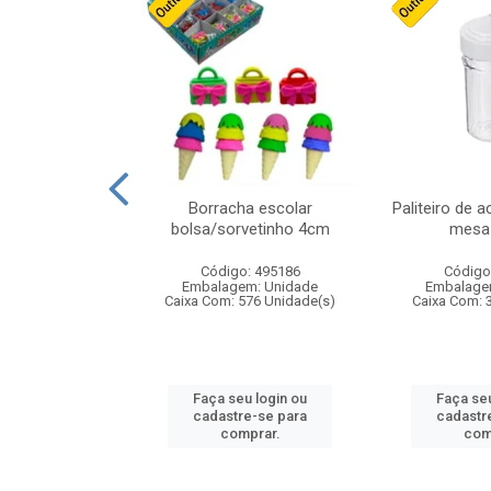
stico n.4 12cm
Borracha escolar
Paliteiro de a
bolsa/sorvetinho 4cm
mesa 
: 940550
Código: 495186
Código
m: Unidade
Embalagem: Unidade
Embalage
24 Unidade(s)
Caixa Com: 576 Unidade(s)
Caixa Com: 
u login ou
Faça seu login ou
Faça seu
e-se para
cadastre-se para
cadastr
prar.
comprar.
com