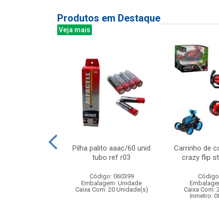
Produtos em Destaque
Veja mais
controle remoto
Pilha palito aaac/60 unid
Carrinho de c
1:20, 7 funcoes
tubo ref r03
crazy flip s
 d...
Código: 060399
Código
: 838904
Embalagem: Unidade
Embalage
m: Unidade
Caixa Com: 20 Unidade(s)
Caixa Com: 
12 Unidade(s)
Inmetro: 
4/2025-BRI-TR-1