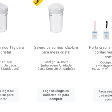
crilico 13g para
Saleiro de acrilico 7,5x4cm
Porta cracha
cristal
para mesa cristal
cordao ver
sort
: 471628
Código: 471629
Código:
m: Unidade
Embalagem: Unidade
Embalagem
36 Unidade(s)
Caixa Com: 36 Unidade(s)
Caixa Com: 3
 login ou
Faça seu login ou
Faça seu
e-se para
cadastre-se para
cadastre
prar.
comprar.
comp