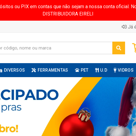
pósitos ou PIX em contas que não sejam a nossa conta oficial.
DISTRIBUIDORA EIRELI
Já é
DIVERSOS
FERRAMENTAS
PET
U.D
VIDROS