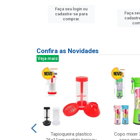
Faça seu login ou
Faça seu
u login ou
cadastre-se para
cadastr
e-se para
comprar.
com
prar.
Confira as Novidades
Veja mais
mesa cer 18cm
Tapioqueira plastico
Copo mixer 