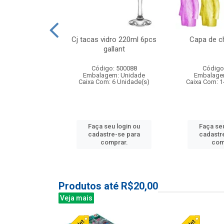
 vidro 23,5cm
Cj tacas vidro 220ml 6pcs
Capa de c
e petala
gallant
: 503788
Código: 500088
Código
m: Unidade
Embalagem: Unidade
Embalage
24 Unidade(s)
Caixa Com: 6 Unidade(s)
Caixa Com: 1
u login ou
Faça seu login ou
Faça seu
e-se para
cadastre-se para
cadastr
prar.
comprar.
com
Produtos até R$20,00
Veja mais