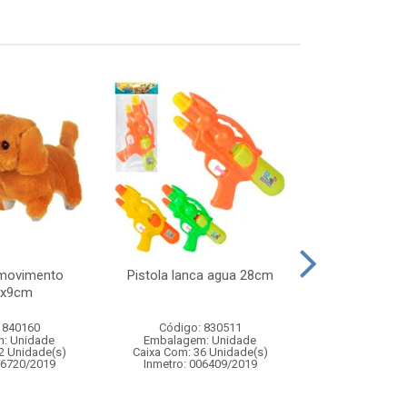
/movimento
Pistola lanca agua 28cm
Noel musical
2x9cm
1,8m b
 840160
Código: 830511
Código:
: Unidade
Embalagem: Unidade
Embalagem
2 Unidade(s)
Caixa Com: 36 Unidade(s)
Caixa Com: 1
06720/2019
Inmetro: 006409/2019