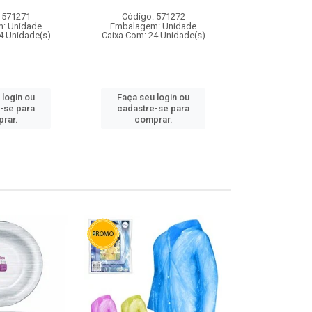
 571271
Código: 571272
Código:
: Unidade
Embalagem: Unidade
Embalagem
4 Unidade(s)
Caixa Com: 24 Unidade(s)
Caixa Com: 4
 login ou
Faça seu login ou
Faça seu 
-se para
cadastre-se para
cadastre
rar.
comprar.
comp