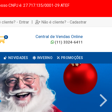
 Nosso CNPJ é: 27.717.135/0001-29 ATEF
|
 cliente? - Entrar
Não é cliente? - Cadastrar
Central de Vendas Online
0
(11) 3324-6411
NOVIDADES
INVERNO
PROMOÇÕES