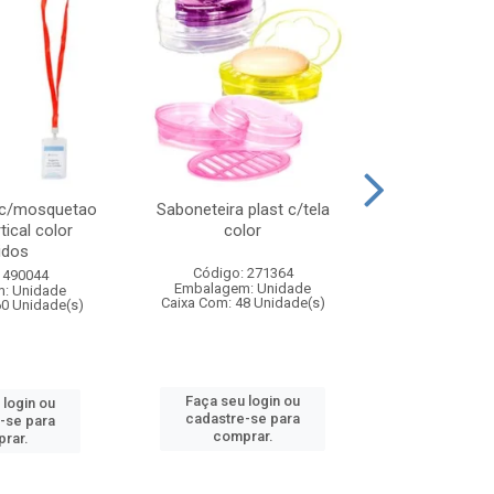
 c/mosquetao
Saboneteira plast c/tela
Prato plas
tical color
color
colo
idos
Código: 271364
Código:
 490044
Embalagem: Unidade
Embalagem
: Unidade
Caixa Com: 48 Unidade(s)
Caixa Com: 4
60 Unidade(s)
Faça seu login ou
Faça seu 
 login ou
cadastre-se para
cadastre
-se para
comprar.
comp
rar.