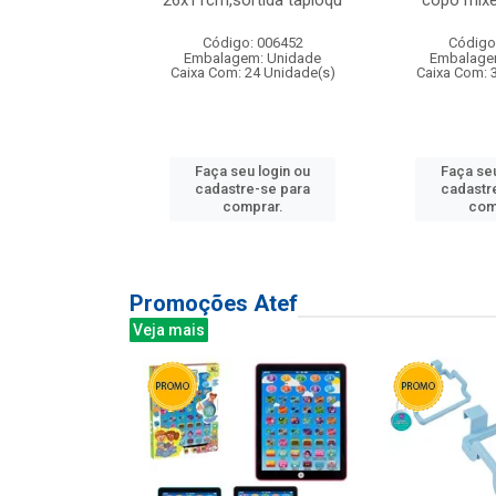
irios
26x11cm,sortida tapioqu
copo mixe
: 135177
Código: 006452
Código
m: Unidade
Embalagem: Unidade
Embalage
12 Unidade(s)
Caixa Com: 24 Unidade(s)
Caixa Com: 
u login ou
Faça seu login ou
Faça seu
e-se para
cadastre-se para
cadastr
prar.
comprar.
com
Promoções Atef
Veja mais