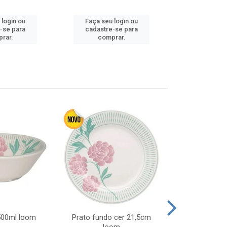
Faça seu 
 login ou
Faça seu login ou
cadastre
-se para
cadastre-se para
comp
rar.
comprar.
 500ml loom
Prato fundo cer 21,5cm
Prato raso c