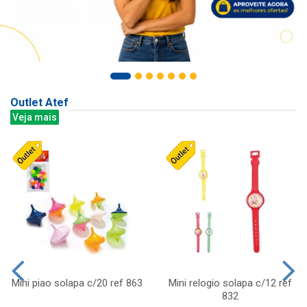
Outlet Atef
Veja mais
Mini piao solapa c/20 ref 863
Mini relogio solapa c/12 ref
832