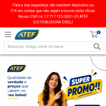
Para a sua segurança, não realizem depósitos ou
PIX em contas que não sejam a nossa conta oficial.
Nosso CNPJ é: 27.717.135/0001-29 ATEF
DISTRIBUIDORA EIRELI
0