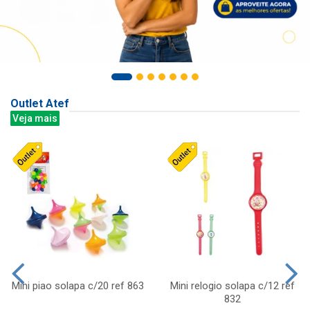
Outlet Atef
Veja mais
Mini piao solapa c/20 ref 863
Mini relogio solapa c/12 ref
832