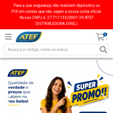
Para a sua segurança, não realizem depósitos ou
PIX em contas que não sejam a nossa conta oficial.
Nosso CNPJ é: 27.717.135/0001-29 ATEF
DISTRIBUIDORA EIRELI
0