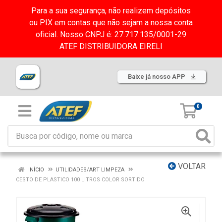
Para a sua segurança, não realizem depósitos
ou PIX em contas que não sejam a nossa conta
oficial. Nosso CNPJ é: 27.717.135/0001-29
ATEF DISTRIBUIDORA EIRELI
Baixe já nosso APP
0
VOLTAR
INÍCIO
UTILIDADES/ART LIMPEZA
CESTO DE PLASTICO 100 LITROS COLOR SORTIDO