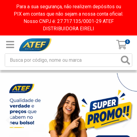
Para a sua segurança, não realizem depósitos ou
PIX em contas que não sejam a nossa conta oficial.
Nosso CNPJ é: 27.717.135/0001-29 ATEF
DISTRIBUIDORA EIRELI
0