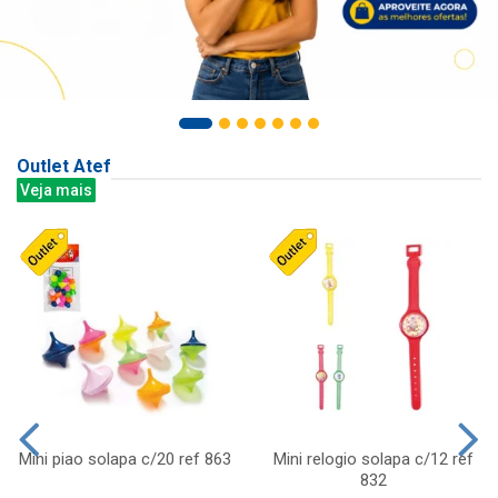
Outlet Atef
Veja mais
Mini piao solapa c/20 ref 863
Mini relogio solapa c/12 ref
832