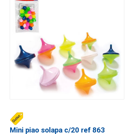
Mini piao solapa c/20 ref 863