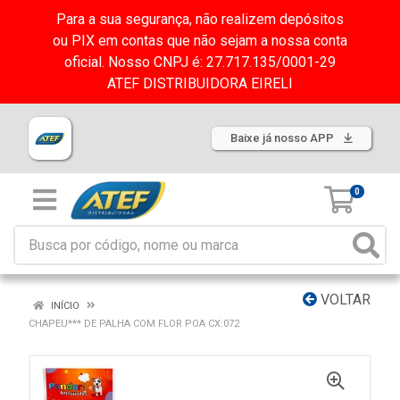
Para a sua segurança, não realizem depósitos
ou PIX em contas que não sejam a nossa conta
oficial. Nosso CNPJ é: 27.717.135/0001-29
ATEF DISTRIBUIDORA EIRELI
Baixe já nosso APP
0
VOLTAR
INÍCIO
CHAPEU*** DE PALHA COM FLOR POA CX:072