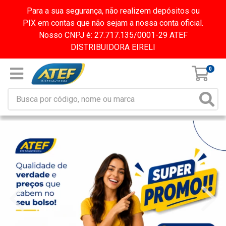
Para a sua segurança, não realizem depósitos ou
PIX em contas que não sejam a nossa conta oficial.
Nosso CNPJ é: 27.717.135/0001-29 ATEF
DISTRIBUIDORA EIRELI
0