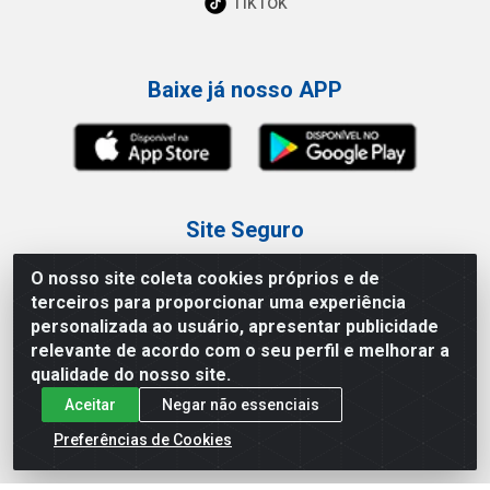
TikTok
Baixe já nosso APP
Site Seguro
O nosso site coleta cookies próprios e de
terceiros para proporcionar uma experiência
personalizada ao usuário, apresentar publicidade
relevante de acordo com o seu perfil e melhorar a
Loja / Showroom
qualidade do nosso site.
Aceitar
Negar não essenciais
Tel.: (11) 3227-0546
Av Vautier, 587/597 - Pari - São Paulo/SP
Preferências de Cookies