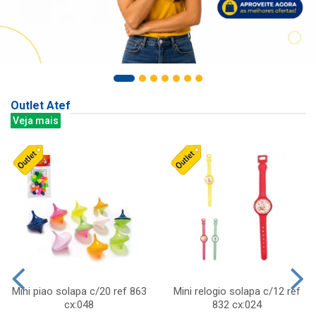
Outlet Atef
Veja mais
Mini piao solapa c/20 ref 863
Mini relogio solapa c/12 ref
cx:048
832 cx:024