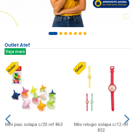
Outlet Atef
Veja mais
Mini piao solapa c/20 ref 863
Mini relogio solapa c/12 ref
832