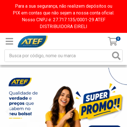
Para a sua segurança, não realizem depósitos ou
PIX em contas que não sejam a nossa conta oficial.
Nosso CNPJ é: 27.717.135/0001-29 ATEF
DISTRIBUIDORA EIRELI
0