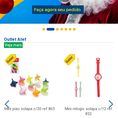
Outlet Atef
Veja mais
Mini piao solapa c/20 ref 863
Mini relogio solapa c/12 ref
832