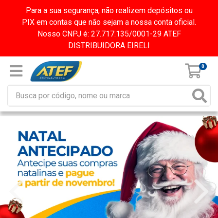
Para a sua segurança, não realizem depósitos ou
PIX em contas que não sejam a nossa conta oficial.
Nosso CNPJ é: 27.717.135/0001-29 ATEF
DISTRIBUIDORA EIRELI
0