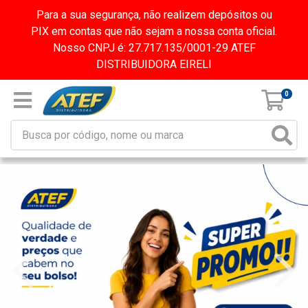
Para a sua segurança, não realizem depósitos ou
PIX em contas que não sejam a nossa conta oficial.
Nosso CNPJ é: 27.717.135/0001-29 ATEF
DISTRIBUIDORA EIRELI
0