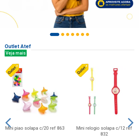
Outlet Atef
Veja mais
Mini piao solapa c/20 ref 863
Mini relogio solapa c/12 ref
832