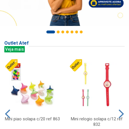
Outlet Atef
Veja mais
Mini piao solapa c/20 ref 863
Mini relogio solapa c/12 ref
832