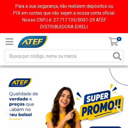
Para a sua segurança, não realizem depósitos ou
PIX em contas que não sejam a nossa conta oficial.
Nosso CNPJ é: 27.717.135/0001-29 ATEF
DISTRIBUIDORA EIRELI
0