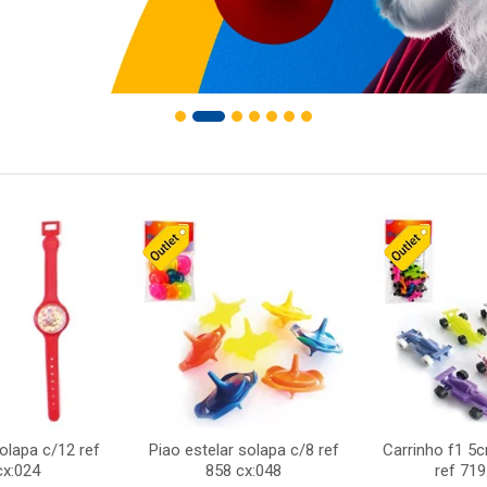
solapa c/12 ref
Piao estelar solapa c/8 ref
Carrinho f1 5
cx:024
858 cx:048
ref 719