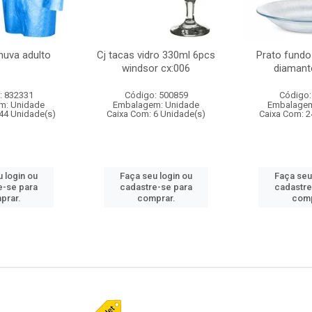
huva adulto
Cj tacas vidro 330ml 6pcs
Prato fundo
windsor cx:006
diamant
: 832331
Código: 500859
Código:
m: Unidade
Embalagem: Unidade
Embalagem
44 Unidade(s)
Caixa Com: 6 Unidade(s)
Caixa Com: 2
 login ou
Faça seu login ou
Faça seu
e-se para
cadastre-se para
cadastre
prar.
comprar.
comp