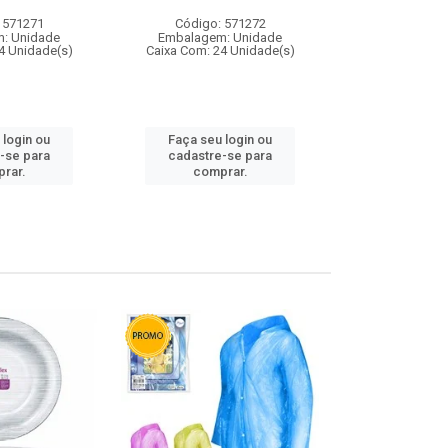
 571271
Código: 571272
Código:
: Unidade
Embalagem: Unidade
Embalagem
4 Unidade(s)
Caixa Com: 24 Unidade(s)
Caixa Com: 4
 login ou
Faça seu login ou
Faça seu 
-se para
cadastre-se para
cadastre
rar.
comprar.
comp