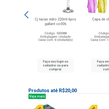
 vidro 23,5cm
Cj tacas vidro 220ml 6pcs
Capa de c
etala cx:024
gallant cx:006
: 503788
Código: 500088
Código
m: Unidade
Embalagem: Unidade
Embalage
24 Unidade(s)
Caixa Com: 6 Unidade(s)
Caixa Com: 1
u login ou
Faça seu login ou
Faça seu
e-se para
cadastre-se para
cadastr
prar.
comprar.
com
Produtos até R$20,00
Veja mais