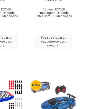
012
loom cx:012
cx:
 127060
Código: 127068
Código:
: Unidade
Embalagem: Unidade
Embalagem
2 Unidade(s)
Caixa Com: 12 Unidade(s)
Caixa Com: 1
 login ou
Faça seu login ou
Faça seu 
-se para
cadastre-se para
cadastre
rar.
comprar.
comp