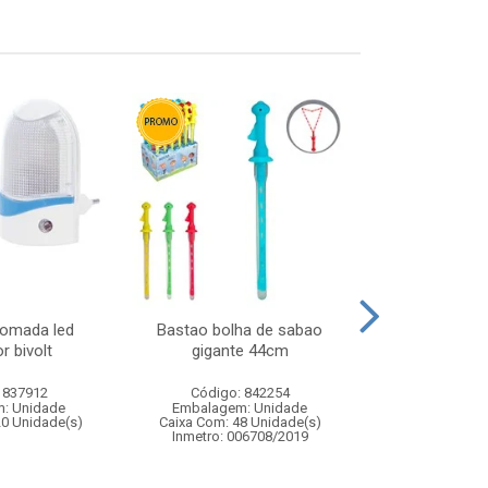
tomada led
Bastao bolha de sabao
Domino no 
r bivolt
gigante 44cm
 837912
Código: 842254
Código:
: Unidade
Embalagem: Unidade
Embalagem
20 Unidade(s)
Caixa Com: 48 Unidade(s)
Caixa Com: 6
Inmetro: 006708/2019