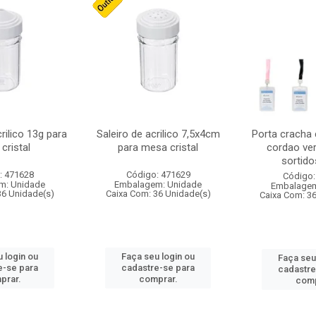
crilico 13g para
Saleiro de acrilico 7,5x4cm
Porta cracha
cristal
para mesa cristal
cordao ver
sortidos
: 471628
Código: 471629
Código:
m: Unidade
Embalagem: Unidade
Embalagem
36 Unidade(s)
Caixa Com: 36 Unidade(s)
Caixa Com: 3
 login ou
Faça seu login ou
Faça seu
e-se para
cadastre-se para
cadastre
prar.
comprar.
comp