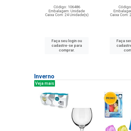
:240
Código: 106486
Código
: 275814
Embalagem: Unidade
Embalage
m: Unidade
Caixa Com: 24 Unidade(s)
Caixa Com: 
240 Unidade(s)
Faça seu login ou
Faça seu
u login ou
cadastre-se para
cadastr
e-se para
comprar.
com
prar.
Inverno
Veja mais