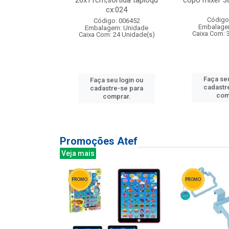
s cx:012
26x11cm,sortida tapioqu
copo mixer 3
cx:024
: 135177
Código
Código: 006452
m: Unidade
Embalage
Embalagem: Unidade
12 Unidade(s)
Caixa Com: 
Caixa Com: 24 Unidade(s)
u login ou
Faça seu
Faça seu login ou
e-se para
cadastr
cadastre-se para
prar.
com
comprar.
Promoções Atef
Veja mais