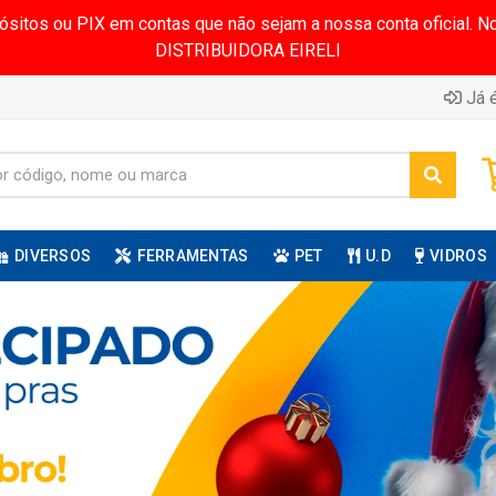
pósitos ou PIX em contas que não sejam a nossa conta oficial.
DISTRIBUIDORA EIRELI
Já é
DIVERSOS
FERRAMENTAS
PET
U.D
VIDROS