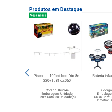
Produtos em Destaque
Veja mais
o de controle
Pisca led 100led bco frio 8m
Bateria infa
e car, escala
220v ft 8f cx:050
com b...
Código: 842944
Código
: 838919
Embalagem: Unidade
Embalage
m: Unidade
Caixa Com: 50 Unidade(s)
Caixa Com: 
 4 Unidade(s)
Inmetro: 
4/2025-BRI-TR-1