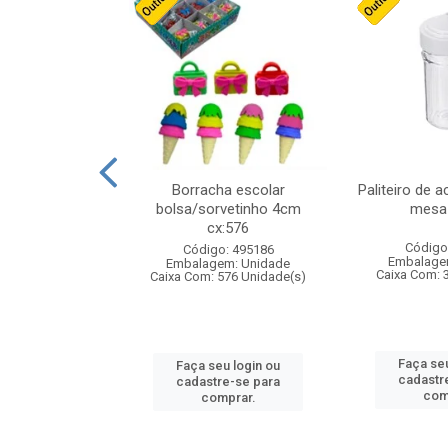
stico n.4 12cm
Borracha escolar
Paliteiro de a
bolsa/sorvetinho 4cm
mesa 
cx:576
: 940550
Código
Código: 495186
m: Unidade
Embalage
Embalagem: Unidade
24 Unidade(s)
Caixa Com: 
Caixa Com: 576 Unidade(s)
u login ou
Faça seu
Faça seu login ou
e-se para
cadastr
cadastre-se para
prar.
com
comprar.