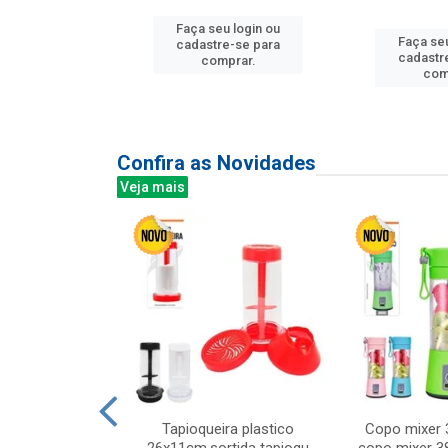
Faça seu login ou
Faça seu
u login ou
cadastre-se para
cadastr
e-se para
comprar.
com
prar.
Confira as Novidades
Veja mais
mesa cer 18cm
Tapioqueira plastico
Copo mixer 