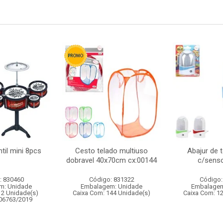
ntil mini 8pcs
Cesto telado multiuso
Abajur de 
dobravel 40x70cm cx:00144
c/senso
: 830460
Código: 831322
Código:
m: Unidade
Embalagem: Unidade
Embalagem
12 Unidade(s)
Caixa Com: 144 Unidade(s)
Caixa Com: 1
006763/2019