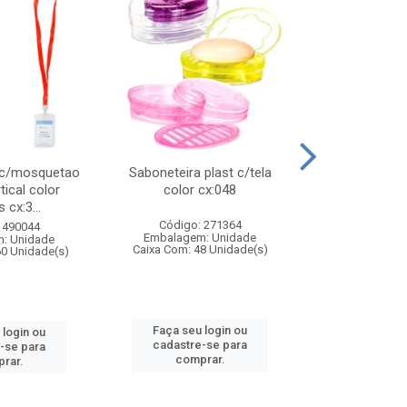
 c/mosquetao
Saboneteira plast c/tela
Prato plas
tical color
color cx:048
colorido
 cx:3...
Código: 271364
Código:
 490044
Embalagem: Unidade
Embalagem
: Unidade
Caixa Com: 48 Unidade(s)
Caixa Com: 4
60 Unidade(s)
Faça seu login ou
Faça seu 
 login ou
cadastre-se para
cadastre
-se para
comprar.
comp
rar.