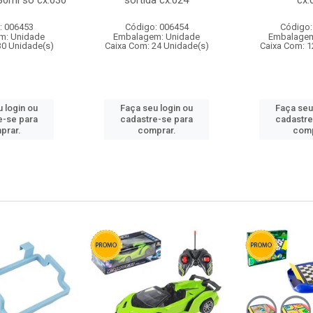
80ml so cx:030
sortida cx:024
cx:
: 006453
Código: 006454
Código:
m: Unidade
Embalagem: Unidade
Embalagem
30 Unidade(s)
Caixa Com: 24 Unidade(s)
Caixa Com: 1
 login ou
Faça seu login ou
Faça seu
e-se para
cadastre-se para
cadastre
prar.
comprar.
comp