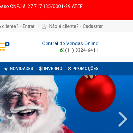
 Nosso CNPJ é: 27.717.135/0001-29 ATEF
|
 cliente? - Entrar
Não é cliente? - Cadastrar
Central de Vendas Online
0
(11) 3324-6411
NOVIDADES
INVERNO
PROMOÇÕES