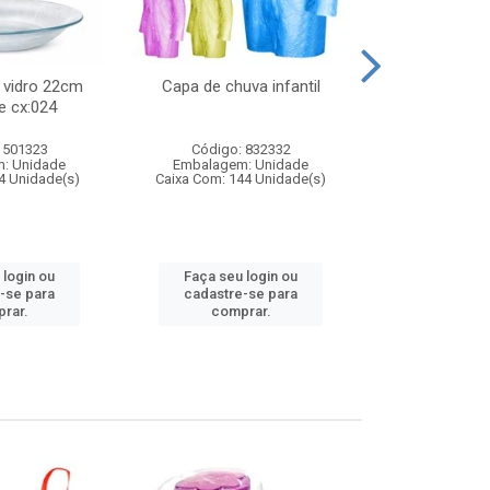
 vidro 22cm
Capa de chuva infantil
Jg prato fun
e cx:024
diam
 501323
Código: 832332
Código:
: Unidade
Embalagem: Unidade
Embalagem
4 Unidade(s)
Caixa Com: 144 Unidade(s)
Caixa Com: 6
 login ou
Faça seu login ou
Faça seu 
-se para
cadastre-se para
cadastre
rar.
comprar.
comp