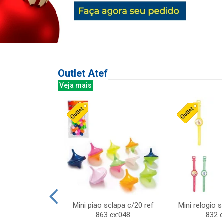
Outlet Atef
Veja mais
last c/div
Mini piao solapa c/20 ref
Mini relogio 
m ursinhos sor
863 cx:048
832 