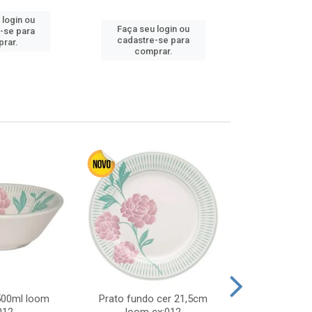
 login ou
Faça seu 
Faça seu login ou
-se para
cadastre
cadastre-se para
rar.
comp
comprar.
 500ml loom
Prato fundo cer 21,5cm
Prato raso c