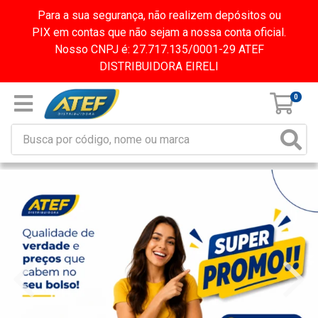
Para a sua segurança, não realizem depósitos ou
PIX em contas que não sejam a nossa conta oficial.
Nosso CNPJ é: 27.717.135/0001-29 ATEF
DISTRIBUIDORA EIRELI
0