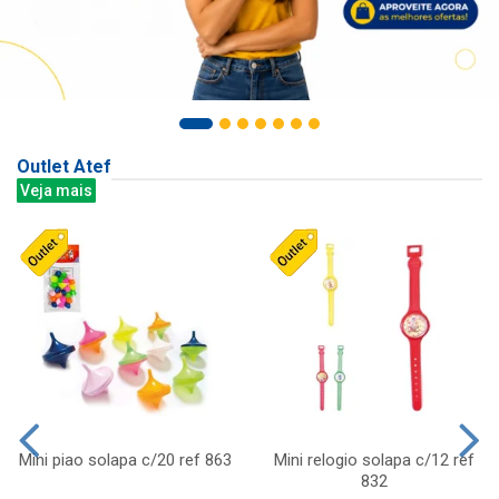
Outlet Atef
Veja mais
Mini piao solapa c/20 ref 863
Mini relogio solapa c/12 ref
832