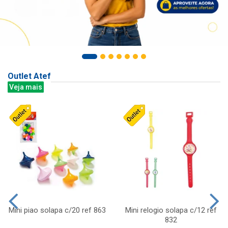
Outlet Atef
Veja mais
Mini piao solapa c/20 ref 863
Mini relogio solapa c/12 ref
832