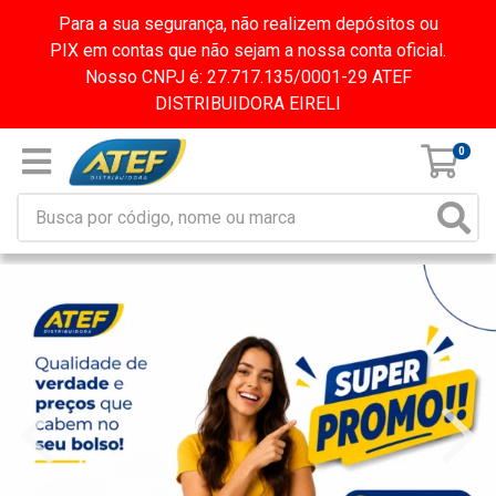
Para a sua segurança, não realizem depósitos ou
PIX em contas que não sejam a nossa conta oficial.
Nosso CNPJ é: 27.717.135/0001-29 ATEF
DISTRIBUIDORA EIRELI
0