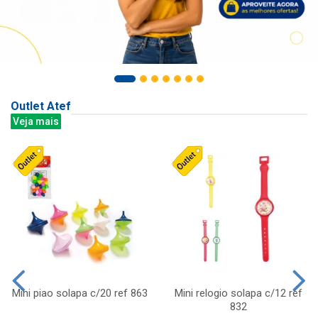
Outlet Atef
Veja mais
Mini piao solapa c/20 ref 863
Mini relogio solapa c/12 ref
832