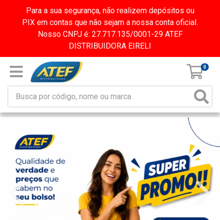
Para a sua segurança, não realizem depósitos ou
PIX em contas que não sejam a nossa conta oficial.
Nosso CNPJ é: 27.717.135/0001-29 ATEF
DISTRIBUIDORA EIRELI
0