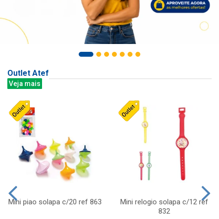
Outlet Atef
Veja mais
Mini piao solapa c/20 ref 863
Mini relogio solapa c/12 ref
832