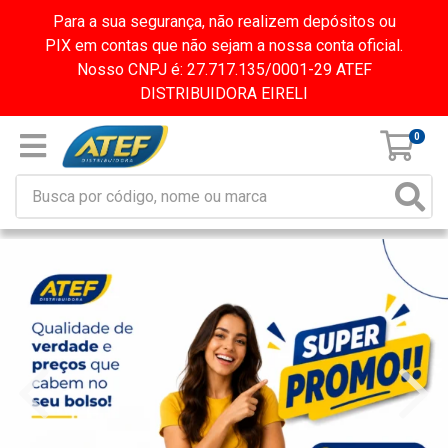
Para a sua segurança, não realizem depósitos ou
PIX em contas que não sejam a nossa conta oficial.
Nosso CNPJ é: 27.717.135/0001-29 ATEF
DISTRIBUIDORA EIRELI
0