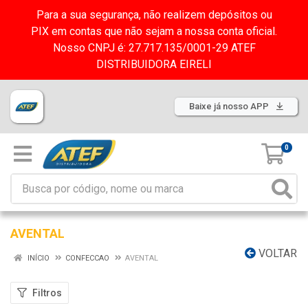
Para a sua segurança, não realizem depósitos ou
PIX em contas que não sejam a nossa conta oficial.
Nosso CNPJ é: 27.717.135/0001-29 ATEF
DISTRIBUIDORA EIRELI
Baixe já nosso APP
0
AVENTAL
VOLTAR
INÍCIO
CONFECCAO
AVENTAL
Filtros