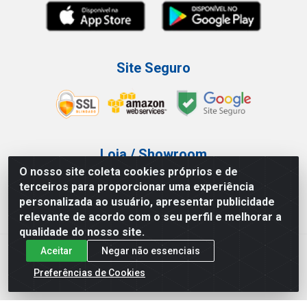
Site Seguro
Loja / Showroom
O nosso site coleta cookies próprios e de
Tel.: (11) 3227-0546
terceiros para proporcionar uma experiência
Av Vautier, 587/597 - Pari - São Paulo/SP
personalizada ao usuário, apresentar publicidade
relevante de acordo com o seu perfil e melhorar a
qualidade do nosso site.
Aceitar
Negar não essenciais
Atef Distribuidora LTDA - Av. Vautier, 585/597 - Pari - São
Paulo/SP - CEP 03.032-000 - CNPJ 27.717.135/0001-29
Preferências de Cookies