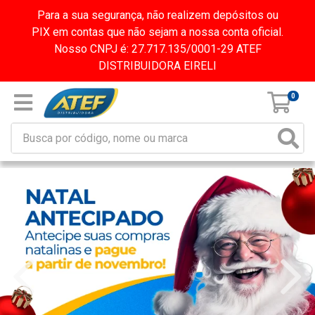
Para a sua segurança, não realizem depósitos ou
PIX em contas que não sejam a nossa conta oficial.
Nosso CNPJ é: 27.717.135/0001-29 ATEF
DISTRIBUIDORA EIRELI
0