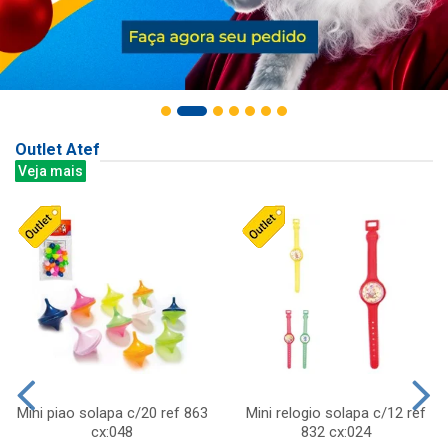
Outlet Atef
Veja mais
Mini piao solapa c/20 ref 863
Mini relogio solapa c/12 ref
cx:048
832 cx:024